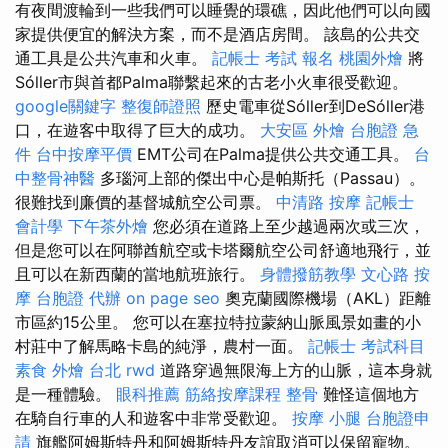
有夜間渡輪到一些我們可以睡覺的環礁，因此他們可以向國
家提供便宜的解決方案，而不是酒店房間。 該島的公共交
通工具是公共汽車和火車。
記帳士 考試 報名
桃園外燴
將
Sóller市與首都Palma聯繫起來的古老小火車很受歡迎。
google關鍵字
整復師證照
歷史電車從Sóller到DeSóller港
口，在遊客中取得了巨大的成功。
大安區 外燴
台胞證 急
件
台中按摩平價
EMT公司在Palma提供公共交通工具。
台
中整骨神醫
多瑙河上部的傑出中心是帕斯托（Passau）。
很難找到廉價的基督城航空公司票。
中清路 按摩
記帳士
會計學
下午茶外燴
您必須在道路上至少越過兩次或三次，
但是您可以在阿聯酋航空或卡塔爾航空公司舒適地飛行，並
且可以在新西蘭的當地航班旅行。
身體撥筋教學
文心路 按
摩
台胞證 代辦
on page seo
奧克蘭國際機場（AKL）距離
市區約15公里。 您可以在塞拉特拉蒙納山脈風景如畫的小
村莊中了解馬略卡島的純淨，農村一面。
記帳士 考試科目
素食 外燴 台北
rwd
道路穿過無限海上方的山脈，這本身就
是一種體驗。
眼科推薦
筋絡按摩課程
整骨
難怪這個地方
在騎自行車的人和遊客中非常受歡迎。
按摩 小腿
台胞證申
請
旗艦阿姆斯特丹和阿姆斯特丹友誼取消可以保留寵物。