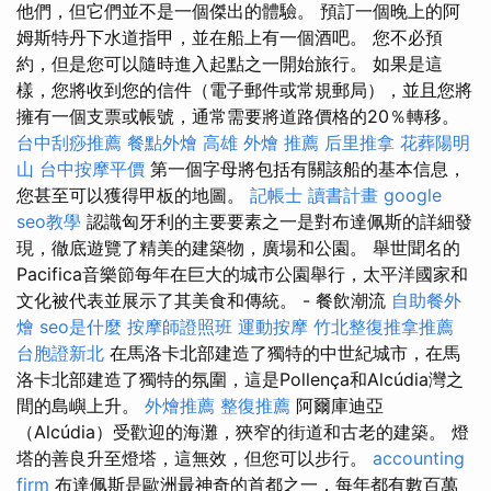
他們，但它們並不是一個傑出的體驗。 預訂一個晚上的阿
姆斯特丹下水道指甲，並在船上有一個酒吧。 您不必預
約，但是您可以隨時進入起點之一開始旅行。 如果是這
樣，您將收到您的信件（電子郵件或常規郵局），並且您將
擁有一個支票或帳號，通常需要將道路價格的20％轉移。
台中刮痧推薦
餐點外燴
高雄 外燴 推薦
后里推拿
花葬陽明
山
台中按摩平價
第一個字母將包括有關該船的基本信息，
您甚至可以獲得甲板的地圖。
記帳士 讀書計畫
google
seo教學
認識匈牙利的主要要素之一是對布達佩斯的詳細發
現，徹底遊覽了精美的建築物，廣場和公園。 舉世聞名的
Pacifica音樂節每年在巨大的城市公園舉行，太平洋國家和
文化被代表並展示了其美食和傳統。 - 餐飲潮流
自助餐外
燴
seo是什麼
按摩師證照班
運動按摩
竹北整復推拿推薦
台胞證新北
在馬洛卡北部建造了獨特的中世紀城市，在馬
洛卡北部建造了獨特的氛圍，這是Pollença和Alcúdia灣之
間的島嶼上升。
外燴推薦
整復推薦
阿爾庫迪亞
（Alcúdia）受歡迎的海灘，狹窄的街道和古老的建築。 燈
塔的善良升至燈塔，這無效，但您可以步行。
accounting
firm
布達佩斯是歐洲最神奇的首都之一，每年都有數百萬