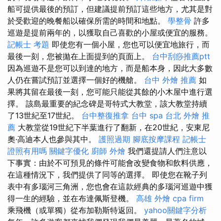
船可提供最後的預訂，但建議提前預訂這些地方，尤其是對
於受歡迎的晚餐船以確保所需的時間和地點。
學整骨
許多
巡遊是提前兩年的，以獲取自己喜歡的小屋或便宜的服務。
記帳士 考題
即使您有一個小屋，您也可以便宜地旅行，而
最後一刻，您被拋在上面提到的頁面上。
台中刮痧推薦ptt
因為巡遊不是您可以到達的地方，而是船本身，因此大多數
人仍在嘗試預訂並選擇一個好的機艙。
台中 外燴 推薦
如
果將其留在最後一刻，您可能只能從其餘的小木屋中進行選
擇。 該島最重要的紀念碑是哥特式大教堂，該大教堂持續
了13世紀至17世紀。
台中整復推拿
台中 spa
台北 外燴 推
薦
大教堂從19世紀下半葉進行了翻新，在20世紀，安東尼
奧·高迪本人也參與其中。
護照過期
腳底按摩課程
記帳士
證照有用嗎
關鍵字優化
廚師 外燴
我們還提請人們注意以
下事實：由於不可預見的條件可能會改變食物和飲料供應，
在這種情況下，我們提供了同等的選擇。 即使您在靴子列
表中有多瑙河三角洲，您也會在這款經典的多瑙河巡遊中獲
得一生的經驗，並在布達佩斯登機。
高雄 外燴
cpa firm
乘飛機（或單獨）從布加勒斯特返回。
yahoo關鍵字分析