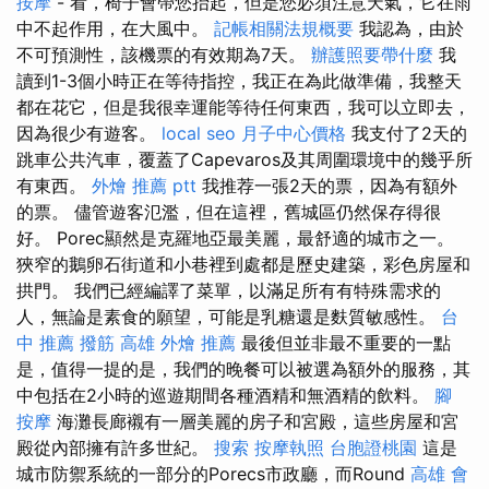
按摩
- 看，椅子會帶您抬起，但是您必須注意天氣，它在雨
中不起作用，在大風中。
記帳相關法規概要
我認為，由於
不可預測性，該機票的有效期為7天。
辦護照要帶什麼
我
讀到1-3個小時正在等待指控，我正在為此做準備，我整天
都在花它，但是我很幸運能等待任何東西，我可以立即去，
因為很少有遊客。
local seo
月子中心價格
我支付了2天的
跳車公共汽車，覆蓋了Capevaros及其周圍環境中的幾乎所
有東西。
外燴 推薦 ptt
我推荐一張2天的票，因為有額外
的票。 儘管遊客氾濫，但在這裡，舊城區仍然保存得很
好。 Porec顯然是克羅地亞最美麗，最舒適的城市之一。
狹窄的鵝卵石街道和小巷裡到處都是歷史建築，彩色房屋和
拱門。 我們已經編譯了菜單，以滿足所有有特殊需求的
人，無論是素食的願望，可能是乳糖還是麩質敏感性。
台
中 推薦 撥筋
高雄 外燴 推薦
最後但並非最不重要的一點
是，值得一提的是，我們的晚餐可以被選為額外的服務，其
中包括在2小時的巡遊期間各種酒精和無酒精的飲料。
腳
按摩
海灘長廊襯有一層美麗的房子和宮殿，這些房屋和宮
殿從內部擁有許多世紀。
搜索
按摩執照
台胞證桃園
這是
城市防禦系統的一部分的Porecs市政廳，而Round
高雄 會