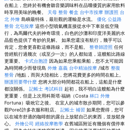
在船上，您終於有機會聽音樂調味料在品嚐優質的家用飲料
時享用美味的晚餐。
天母 整骨
餐盒
台中市按摩
辦護照
台
北 外燴
島嶼最特殊，最壯觀的運輸是水流。
優化
公益路
整骨
北屯按摩
這些小型噴氣機直接從水中下車並低空飛
行，為馬爾代夫的神奇環境，白色的沙灘和印度洋美麗的水
晶藍色提供了奇妙的見解。 如果您還沒有航行，幾乎可以
肯定，您會更喜歡這條路線，而不是船。
整脊師證照
任何
曾經航行過幾次（或至少一次）的人都知道，這艘船比路線
更重要。
卡式台胞證
因為如果您乘船乘船，您不太可能因
為時間稀少而發現島
外燴 嘉義
台中精油按摩
/城市
整復
整骨
/地點，而與大陸相比，您將花費更多的時間在船上。
辦護照要帶什麼
您將大部分時間都花在船上，這船是什麼
都沒關係。
記帳士 考試科目
起初，我不明白這艘船為什麼
更重要，但是上次用科斯塔·福納（Costa
林口 外燴
Fortuna）吸吮它之後。 在宜人的城市散步期間，您可以參
觀Poreč許多衣服和鞋店。
記帳士 補習
如果您覺得，您可
以在城市舒適的咖啡館的露台上放鬆自己的東西，並放鬆身
心。
外燴公司
經絡按摩教學
在舊城區附近有幾個有償停車