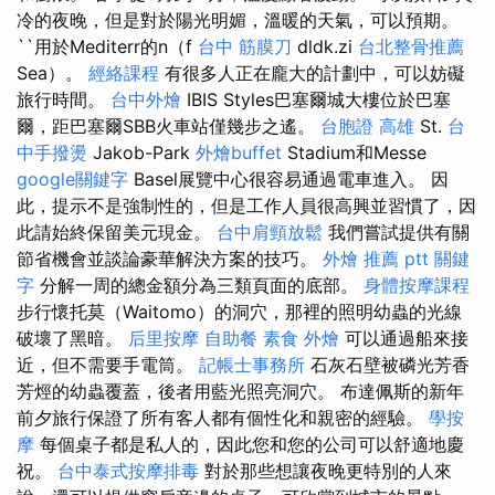
冷的夜晚，但是對於陽光明媚，溫暖的天氣，可以預期。
``用於Mediterr的n（f
台中 筋膜刀
dldk.zi
台北整骨推薦
Sea）。
經絡課程
有很多人正在龐大的計劃中，可以妨礙
旅行時間。
台中外燴
IBIS Styles巴塞爾城大樓位於巴塞
爾，距巴塞爾SBB火車站僅幾步之遙。
台胞證 高雄
St.
台
中手撥燙
Jakob-Park
外燴buffet
Stadium和Messe
google關鍵字
Basel展覽中心很容易通過電車進入。 因
此，提示不是強制性的，但是工作人員很高興並習慣了，因
此請始終保留美元現金。
台中肩頸放鬆
我們嘗試提供有關
節省機會並談論豪華解決方案的技巧。
外燴 推薦 ptt
關鍵
字
分解一周的總金額分為三類頁面的底部。
身體按摩課程
步行懷托莫（Waitomo）的洞穴，那裡的照明幼蟲的光線
破壞了黑暗。
后里按摩
自助餐
素食 外燴
可以通過船來接
近，但不需要手電筒。
記帳士事務所
石灰石壁被磷光芳香
芳烴的幼蟲覆蓋，後者用藍光照亮洞穴。 布達佩斯的新年
前夕旅行保證了所有客人都有個性化和親密的經驗。
學按
摩
每個桌子都是私人的，因此您和您的公司可以舒適地慶
祝。
台中泰式按摩排毒
對於那些想讓夜晚更特別的人來