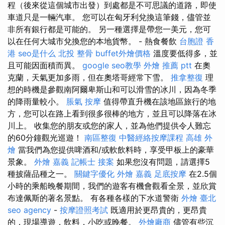
程（後來從這個城市出發）到處都是不可思議的道路，即使
車道只是一輛汽車。 您可以在匈牙利兌換這筆錢，儘管並
非所有銀行都是可能的。 另一種選擇是帶您一美元，您可
以在任何大城市兌換您的本地貨幣。 - 熱食餐飲
台胞證 香
港
seo是什么
北投 整骨
buffet外燴價格
溫度要低得多，並
且可能因面積而異。
google seo教學
外燴 推薦 ptt
在奧
克蘭，天氣更加多雨，但在奧塔哥經常下雪。
推拿整復
理
想的時機是參觀南阿爾卑斯山和可以滑雪的冰川，因為冬季
的降雨量較小。
脹氣 按摩
值得帶直升機在該地區旅行的地
方，您可以在路上看到很多很棒的地方，並且可以降落在冰
川上。 收集您的朋友或您的家人，並為他們提供令人難忘
的60分鐘觀光巡遊！
南區整復
中醫經絡按摩課程
高雄 外
燴
當我們為您提供啤酒和/或軟飲料時，享受甲板上的豪華
景象。
外燴 嘉義
記帳士 接案
如果您沒有問題，請選擇5
種披薩品種之一。
關鍵字優化
外燴 嘉義
足底按摩
在2.5個
小時的乘船晚餐期間，我們的遊客有機會觀看全景，並欣賞
布達佩斯的著名景點。 有各種各樣的下水道警衛
外燴 臺北
seo agency
-
按摩證照考試
既適用於更昂貴的，更昂貴
的，現場導遊，飲料，小吃或晚餐。
外燴廠商
儘管有些沉