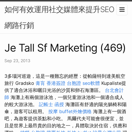
如何有效運用社交媒體來提升SEO？-
網路行銷
Je Tall Sf Marketing (469)
Sep 23, 2013
3多瑙河巡遊，這是一種難忘的經歷：從帕薩特到達美航空
旅行 Gradsko
膏肓
香港簽證 台胞證
seo軟體
Kupaliste提
供了適合沐浴和曬日光浴的沙質和卵石海灘區。
台北會計
師
海灘上有兩個游泳池，一個兒童游泳池和一個適合成人
的較大游泳池。
記帳士 函授
海灘區有舒適的陽光躺椅和陽
傘，遊客可以租用。
按摩
buffet外燴價格
海灘上有一個酒
吧，為遊客提供茶點和小吃。 馬爾代夫可能會很便宜，並
且是世界上最昂貴的目的地之一，具體取決於住宿，供應和