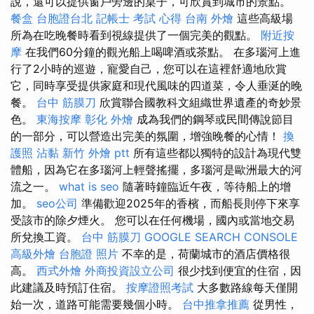
說，還可以提供窗戶旁邊的桌子，可欣賞到城市的景點。
餐盒
台胞證台北
記帳士 考試 心得
台南 外燴
這些高級場
所為在吃晚餐時看到視線提供了一個完美的觀點。
附近按
摩
在我們60分鐘的觀光船上喝啤酒或茶點。 在多瑙河上進
行了2小時的巡遊，寵愛自己，您可以在這裡舒適地欣賞
它，同時享受提供家庭和現代風味的四道菜，令人垂涎的晚
餐。
台中 筋膜刀
欣賞聯合國教科文組織世界遺產的奇妙景
色。
東海按摩
彰化 外燴
成為我們的鋼琴或民間傳說節目
的一部分，可以營造出完美的氛圍，增強晚餐的心情！
換
護照
沾黏
新竹 外燴 ptt
所有這些都以獨特的設計為現代雙
體船，因為它在多瑙河上輕聲搖擺，多瑙河是歐洲最大的河
流之一。
what is seo
隨著時鐘臨近午夜，等待船上的增
加。
seo公司
準備歡迎2025年的香檳，而船長則停下來享
受該市的除夕煙火。 您可以在任何機場，國內或當地交易
所兌換工資。
台中 筋膜刀
GOOGLE SEARCH CONSOLE
高級外燴
台胞證 照片
不幸的是，荷蘭城市的酒店價格很
高。
西式外燴
外商投資設立公司
很少找到便宜的住宿，因
此建議及時預訂住宿。
按摩證照考試
大多數路線每天僅開
始一次，道路可能需要幾個小時。
台中推拿推薦
從男性，