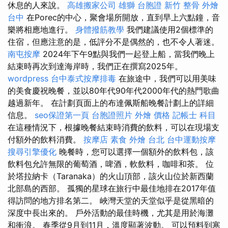
休息的人來說。
高雄搬家公司
雄獅 台胞證
新竹 整骨
外燴
台中
在Porec的中心，聚會場所開放，直到早上六點鐘，音
樂將相應地進行。
身體撥筋教學
我們建議使用2個標準的
住宿，但應注意的是，低評分不是偶然的，也不令人著迷。
南屯按摩
2024年下午9點與我們一起登上船，當我們晚上
結束時再次到達海岸時，我們正在撰寫2025年。
wordpress
台中泰式按摩排毒
在旅途中，我們可以用美味
的美食慶祝晚餐，並以80年代90年代2000年代的熱門歌曲
越過新年。 在計劃頁面上的布達佩斯船晚餐計劃上的詳細
信息。
seo保證第一頁
台胞證照片
外燴 價格
記帳士 科目
在這種情況下，根據晚餐結束時消費的飲料，可以在現場支
付額外的飲料消費。
按摩店
素食 外燴 台北
台中運動按摩
搜尋引擎優化
晚餐時，您可以選擇一個額外的飲料包，該
飲料包允許無限的葡萄酒，啤酒，軟飲料，咖啡和茶。 位
於塔拉納卡（Taranaka）的火山頂部，該火山位於新西蘭
北部島的西部。 孤獨的星球在旅行中最佳地排在2017年值
得訪問的地方排名第二。 峽灣天堂的天堂似乎是從黑暗的
深度中長出來的。 戶外活動的最佳時機，尤其是用於海灘
和衝浪。 春季從9月到11月，溫度顯著波動。 可以預料到寒