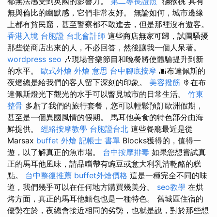
都無法感受到英國的影響力。
第二專長證照
“獼猴桃”具有
無與倫比的幽默感，它們非常友好。 無論如何，城市邊緣
上都有貧民窟，甚至警察都不敢進去，但是那裡沒有遊客。
香港入境 台胞證
台北會計師
這些商店無家可歸，試圖騷擾
那些從商店出來的人，不必回答，然後讓我一個人呆著。
wordpress seo
🎶現場音樂節目和晚餐將使體驗提升到新
的水平。
歐式外燴
外燴 意思
台中腳底按摩
🌆布達佩斯的
夜燈總是給我們的客人留下深刻的印象。
美容撥筋
🚢在布
達佩斯燈光下觀光的水手可以瞥見城市的日常生活。
竹東
整骨
多虧了我們的旅行套餐，您可以輕鬆預訂歐洲假期，
甚至是一個異國風情的假期。 馬耳他美食的特色部分由海
鮮提供。
經絡按摩教學
台胞證台北
這些餐廳最近是從
Marsax
buffet 外燴
記帳士 書單
Blocks獲得的，值得一
遊，以了解真正的魚市場。
台中按摩排毒
如果您想嘗試真
正的馬耳他風味，請品嚐帶有豌豆或意大利乳清乾酪的糕
點。
台中整復推薦
buffet外燴價格
這是一種完全不同的味
道，我們幾乎可以在任何地方購買幾美分。
seo教學
在烘
烤方面，真正的馬耳他麵包也是一種特色。 舊城區住宿的
優勢在於，夜總會接近相同的劣勢，也就是說，對於那些想