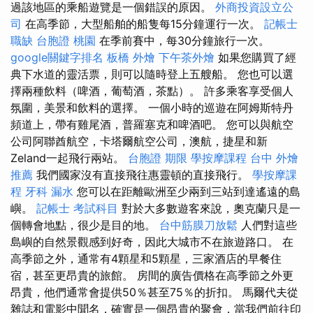
過該地區的乘船遊覽是一個錯誤的原因。
外商投資設立公
司
在高季節，大型船舶的船隻每15分鐘運行一次。
記帳士
職缺
台胞證 桃園
在季前賽中，每30分鐘旅行一次。
google關鍵字排名
板橋 外燴
下午茶外燴
如果您購買了經
典下水道的靈活票，則可以隨時登上五艘船。 您也可以選
擇兩種飲料（啤酒，葡萄酒，茶點）。 許多乘客享受個人
氛圍，美景和飲料的選擇。 一個小時的巡遊在阿姆斯特丹
頻道上，帶有雞尾酒，普羅塞克和啤酒吧。 您可以與航空
公司阿聯酋航空，卡塔爾航空公司，澳航，捷星和新
Zeland一起飛行兩站。
台胞證 期限
學按摩課程
台中 外燴
推薦
我們國家沒有直接飛往惠靈頓的直接飛行。
學按摩課
程
牙科
漏水
您可以在距離歐洲至少兩到三站到達遙遠的島
嶼。
記帳士 考試科目
對於大多數遊客來說，奧克蘭只是一
個轉會地點，很少是目的地。
台中筋膜刀放鬆
人們對這些
島嶼的自然景觀感到好奇，因此大城市不在旅遊路口。 在
高季節之外，通常有4顆星和5顆星，三家酒店的早餐住
宿，甚至更昂貴的旅館。 房間的廣告價格在高季節之外更
昂貴，他們通常會提供50％甚至75％的折扣。 馬爾代夫從
雜誌和電影中聞名，確實是一個昂貴的聚會，當我們前往印