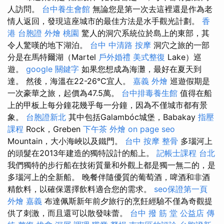
人訪問。
台中養生會館
無論您是第一次去這裡還是作為老
情人返回，發現這座城市的最佳方法是水手觀光計劃。
香
港 台胞證
外燴 桃園
驚人的洞穴系統位於島上的東部，其
令人驚嘆的地下湖泊。
台中 中清路 按摩
洞穴之旅的一部
分是在馬特爾湖（Martel
戶外婚禮
美式整復
Lake）巡
遊。
google 關鍵字
如果您想成為海灘，最好在夏天到
達。 然後，海溫在22-26°C宜人。
嘉義 外燴
巡遊假期是
一次豪華之旅，起價為47.5萬。
台中排毒養生館
值得在船
上的甲板上每分鐘花幾乎每一分鐘，因為不僅城市都有景
象。
台胞證新北
其中包括Galambóc城堡，Babakay
指壓
課程
Rock，Greben
下午茶 外燴
on page seo
Mountain，大小海峽以及鐵門。
台中 按摩 整骨
多瑙河上
的頭髮在2013年建造的獨特設計的船上。
記帳士課程 台北
我們獨特的步行船在技術質量和外觀上都是獨一無二的，是
多瑙河上的全新船。 晚餐伴隨優質的葡萄酒，啤酒和非酒
精飲料，以確保選擇飲料適合您的需求。
seo保證第一頁
外燴 嘉義
布達佩斯新年前夕旅行的烹飪經驗不僅為奇觀提
供了刺激，而且還可以散發味蕾。
台中 撥 筋 堂 公益店 傳