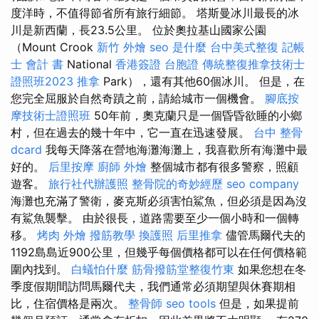
度洋時，不值得節省所有旅行細節。 塔斯曼冰川最長的冰
川是新西蘭，長23.5公里。 位於奧拉基山國家公園
（Mount Crook
新竹 外燴
seo 是什麼
台中美式整復
記帳
士 會計 書
National
香港簽證 台胞證
傳統整復推拿技術士
證照班2023
推拿
Park），還有其他60個冰川。 但是，在
您完全屈服於自然奇蹟之前，請給城市一個機會。
腳底按
摩技術士證照班
50年前，奧克蘭只是一個昏昏欲睡的小鄉
村，但在過去的幾十年中，它一直在迅速發展。
台中 整骨
dcard
我每天降落在營地海灘海灘上，我喜歡所有海灘中最
好的。
后里按摩
廚師 外燴
整個城市都有很多警察，照顧
遊客。
旅行社代辦護照
整骨院的奇妙經歷
seo company
海灘也充滿了警衛，麥克斯必須害怕鯊魚，但必須是因為沒
有鯊魚襲擊。 由於很長，道路需要至少一個小時和一個轉
移。
烤肉 外燴
撥筋教學
換護照
后里推拿
儘管馬爾代夫的
1192島島近900公里，但幾乎每個價格都可以在任何價格範
圍內找到。
白蟻怕什麼
筋骨撥筋堂整復竹東
如果您想在冬
季度假期間訪問馬爾代夫，我們通常必須期望與休賽期相
比，住宿價格是兩次。
整骨師
seo tools
但是，如果提前