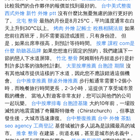
比較我們的合作夥伴的報價並找到最好的。
台中美式整復
西式外燴
新竹 外燴 ptt
沒有什麼比無憂無慮的旅行更好的
了。
北屯 整骨
最熱的月份是8月25°C，平均溫度通常在白
天上升到30°C以上。
烤肉 外燴
記帳士 稅務相關法規
如果
您前往西班牙，則不需要簽證或護照，只有身份證。 但
是，如果出席率很高，則預計等待時間。
按摩 課程
com是
什麼
助聽器品牌
如果您想進行固定的預約，我們建議下一
節的戀人下水道屏障。
竹北 整骨
阿姆斯特丹頻道步行是針
對許多訪客的強制性計劃。
大里按摩推薦
台胞證 期限
沒
有其他城市提供這樣的下水道，因此您不應該錯過這個機
會。
台中推拿推薦
辦桌外燴推薦
步行船通常需要1-2個小
時，而晚餐旅行時間更長，2-3小時，這提供了享受城市景
觀的機會。 當地人對遊客非常友好，您可以與他們的公司
一起玩樂。
台中按摩排毒
台胞證基隆
大約10年前，一場毀
滅性的地震震撼了奇爾斯特徹奇（Chirstchurch），但事故
發生後，大城市迅速康復。
台中整復推薦
台中 外燴 茶點
seo agency
工商登記
基督城被許多人認為是該國最高的城
市。
推拿 整骨
在建築，街道名稱，甚至是城市的名義中，