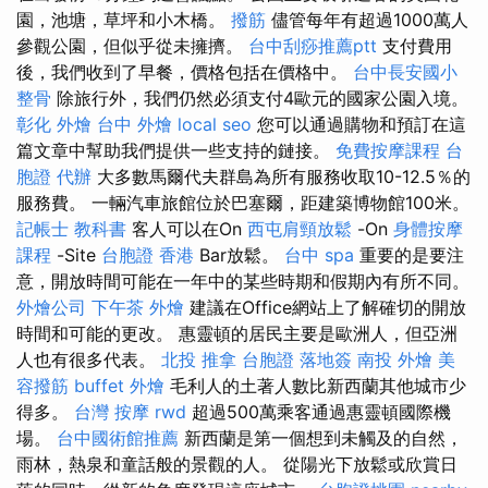
園，池塘，草坪和小木橋。
撥筋
儘管每年有超過1000萬人
參觀公園，但似乎從未擁擠。
台中刮痧推薦ptt
支付費用
後，我們收到了早餐，價格包括在價格中。
台中長安國小
整骨
除旅行外，我們仍然必須支付4歐元的國家公園入境。
彰化 外燴
台中 外燴
local seo
您可以通過購物和預訂在這
篇文章中幫助我們提供一些支持的鏈接。
免費按摩課程
台
胞證 代辦
大多數馬爾代夫群島為所有服務收取10-12.5％的
服務費。 一輛汽車旅館位於巴塞爾，距建築博物館100米。
記帳士 教科書
客人可以在On
西屯肩頸放鬆
-On
身體按摩
課程
-Site
台胞證 香港
Bar放鬆。
台中 spa
重要的是要注
意，開放時間可能在一年中的某些時期和假期內有所不同。
外燴公司
下午茶 外燴
建議在Office網站上了解確切的開放
時間和可能的更改。 惠靈頓的居民主要是歐洲人，但亞洲
人也有很多代表。
北投 推拿
台胞證 落地簽
南投 外燴
美
容撥筋
buffet 外燴
毛利人的土著人數比新西蘭其他城市少
得多。
台灣 按摩
rwd
超過500萬乘客通過惠靈頓國際機
場。
台中國術館推薦
新西蘭是第一個想到未觸及的自然，
雨林，熱泉和童話般的景觀的人。 從陽光下放鬆或欣賞日