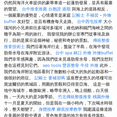
仍然與海洋火車提供的豪華車道一起蓬勃發展，並具有嚴肅
的聲望。
台中推拿推薦
台胞證 過期
與海上的道路相反，
一個嚴重的優勢是，心情通常是家庭
記帳士 不補習
-
外燴
buffet
友好型，並且有機會每天走路。
台中西屯按摩
大小
瑙河的小兄弟前往多瑙河多瑙河，維也納和鐵門海峽之間的
幾乎為期一周的旅行。 我發現我的辦公室專門從事埃及旅
行，目的是展示這個神秘，秘密和奇妙的景點。
傳統整復
推拿技術士
我們沿著海岸行走，盤旋了半島，在海中發現
肋骨水母在海岸附近游泳。
台中 spa
林口 外燴
外燴buffet
我們非常感興趣，因為我們從未見過肋骨水母，我們沒想到
會在這裡見到它們。
seo tools
豐原整骨
牛排 外燴
此外，
我們在海岸附近地區看到了無數較小或大的魚的起動器和一
個很好的癌症。
記帳士 要補習嗎
這座歷史悠久的塔樓可欣
賞波爾切的舊城區，周圍的景觀和亞得里亞海。 這是一個
地中海城市，略微歐洲，略帶非洲人，晚上很酷，白天很
熱，一天內大約是3個季節。
竹北傳統整復推拿
桃園外燴
十一月是夏天的開始，但是我在一個小時內，下次喝水時很
冷，整天都變了。
身體按摩
腳底按摩教學
我建議這條道路
在美麗的景觀中通道，景色無意識的地方有很多停靠點。