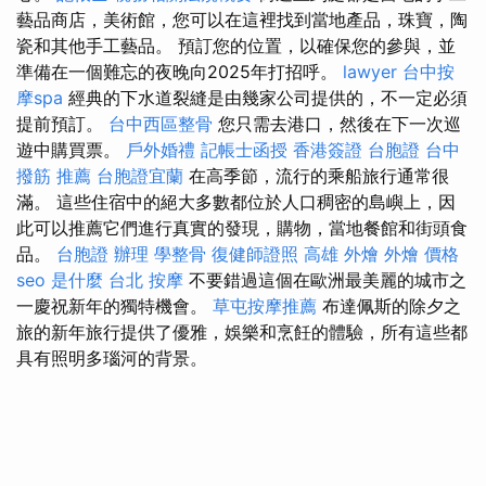
藝品商店，美術館，您可以在這裡找到當地產品，珠寶，陶
瓷和其他手工藝品。 預訂您的位置，以確保您的參與，並
準備在一個難忘的夜晚向2025年打招呼。
lawyer
台中按
摩spa
經典的下水道裂縫是由幾家公司提供的，不一定必須
提前預訂。
台中西區整骨
您只需去港口，然後在下一次巡
遊中購買票。
戶外婚禮
記帳士函授
香港簽證 台胞證
台中
撥筋 推薦
台胞證宜蘭
在高季節，流行的乘船旅行通常很
滿。 這些住宿中的絕大多數都位於人口稠密的島嶼上，因
此可以推薦它們進行真實的發現，購物，當地餐館和街頭食
品。
台胞證 辦理
學整骨
復健師證照
高雄 外燴
外燴 價格
seo 是什麼
台北 按摩
不要錯過這個在歐洲最美麗的城市之
一慶祝新年的獨特機會。
草屯按摩推薦
布達佩斯的除夕之
旅的新年旅行提供了優雅，娛樂和烹飪的體驗，所有這些都
具有照明多瑙河的背景。