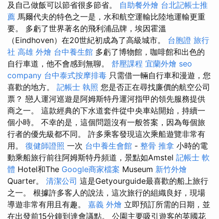
及自己做飯可以節省很多節省。
自助餐外燴
台北記帳士推
薦
馬爾代夫的特色之一是，水和航空運輸比陸地運輸更重
要。 多虧了世界著名的飛利浦品牌，埃因霍溫
（Eindhoven）在20世紀初成為了高級城市。
台胞證 旅行
社
高雄 外燴
台中養生館
多虧了博物館，咖啡館和出色的
自行車道，他不會感到無聊。
舒壓課程
宜蘭外燴
seo
company
台中泰式按摩排毒
只需借一輛自行車和漫遊，您
喜歡的地方。
記帳士 執照
您是否正在尋找廉價的航空公司
票？ 戀人運河巡遊是阿姆斯特丹運河指甲的領先服務提供
商之一。 這款經典的下水道套件從中央車站開始，持續一
個小時。 不幸的是，這個問題沒有一般答案，因為每個旅
行者的優先級都不同。 許多乘客發現這次乘船遊覽非常有
用。
復健師證照
一次
台中養生會館
-
整骨 推拿
小時的電
動乘船旅行前往阿姆斯特丹頻道，景點如Amstel
記帳士 軟
體
Hotel和The
Google商家檔案
Museum
新竹外燴
Quarter。
清潔公司
這是Getyourguide最喜歡的船上旅行
之一。 根據許多客人的說法，這次旅行的組織良好，現場
導遊非常有用且有趣。
嘉義 外燴
立即預訂所需的日期，並
在出發前15分鐘到達會議點。 公園主要吸引遊客的英國花