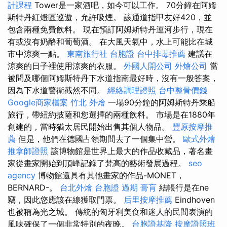
計課程
Tower是一家酒吧，如今可以工作。 70分鐘在阿姆
斯特丹紅燈區巡遊，允許吸煙。 該通道指甲友好420，並
包含兩種免費飲料。 現在預訂阿姆斯特丹運河步行，現在
有或沒有奶酪和葡萄酒。 在大風天氣中，水上可能比在城
市中涼爽一點。
東南旅行社 台胞證
台中排毒推薦
建議在
涼爽的日子裡使用涼爽的衣服。
外國人開公司
外燴公司
當
被問及哪個阿姆斯特丹下水道指南最好時，沒有一般答案，
因為下水道警衛截然不同。
經絡調理證照
台中整骨價錢
Google商家檔案
竹北 外燴
一場90分鐘的阿姆斯特丹乘船
旅行，帶紐約披薩和您選擇的兩種飲料。 市場是在1880年
創建的，當時猶太居民開始出售其個人物品。
豐原按摩推
薦
但是，他們在德國占領期間去了一個集中營。
歐式外燴
推拿師證照
該博物館是世界上最大的作品收藏品，著名畫
家從畫家開始到頂峰記錄了梵高的藝術發展過程。
seo
agency
博物館還具有其他畫家的作品-MONET，
BERNARD-。
台北外燴
台胞證 過期
膏肓
結帳行是在ne
竊，因此您應該在線獲取門票。
后里按摩推薦
Eindhoven
也被稱為光之城。 傳統的匈牙利美食和迷人的民間表演的
風味確保了一個非常特別的夜晚。
台胞證基隆
按摩證照班