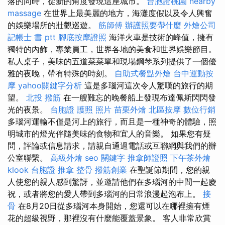
落的同時，從新的角度發現這座城市。
台胞證桃園
nearby
massage
在世界上最美麗的地方，海灘度假以及令人興奮
的娛樂場所的壯觀巡遊。
筋師傅
辦護照要帶什麼
外燴公司
記帳士 書 ptt
腳底按摩證照
海洋火車是技術的峰值，擁有
獨特的內飾，專業員工，世界各地的美食和世界娛樂節目。
私人桌子，美味的五道菜菜單和現場鋼琴系列提供了一個優
雅的夜晚，帶有特殊的時刻。
自助式餐點外燴
台中運動按
摩
yahoo關鍵字分析
這是多瑙河這次令人驚嘆的旅行的期
望。
北投 撥筋
在一艘難忘的晚餐船上發現布達佩斯閃閃發
光的夜景。
台胞證 護照 照片
苗栗外燴
北區按摩
數位行銷
多瑙河運輸不僅是河上的旅行，而且是一種神奇的體驗，照
明城市的燈光伴隨美味的食物和宜人的音樂。 如果您有疑
問，評論或信息請求，請親自通過電話或互聯網與我們的辦
公室聯繫。
高級外燴
seo 關鍵字
推拿師證照
下午茶外燴
klook 台胞證
推拿 整骨
撥筋創業
在聖誕節期間，您的親
人使您的親人感到驚訝，並邀請他們在多瑙河的中間一起慶
祝，或者將您的愛人帶到多瑙河的日常浪漫起泡布上。
接
骨
在8月20日從多瑙河本身開始，您還可以在哪裡擁有煙
花的超級視野，那裡沒有什麼能覆蓋景象。 客人非常欣賞