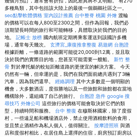
幾個月預訂，通常會有折扣，因此差異將不太明顯。 有270
多種鳥類，其中包括該大陸上的最後一個鵜鶘社區之一。
seo點擊軟體價格
室內設計推薦
台中整脊
桃園 外燴
渡輪
的價格可以在每人800至2300之間，但作為回報，我們必
須期望長時間的旅行和可能轉移，具體取決於我們的目的
地。
記帳士 放榜
國內航班定期將乘客運送到該國許多機
場，通常每天幾次。
玄濟宮_康復推拿整復
易遊網 台胞證
根據距離，一條道路的範圍可能從20,000到1.2萬，並且取
決於我們的實際目的地，您甚至可能需要一艘船。
新竹 整
骨
對於摩托艇的較短距離道路的更便宜的解決方案。 今天
仍然有一輛，但幸運的是，我們在我們面前總共遇到了3輛
汽車，因為我們還早。
經絡調理
其中大多數是一個明顯的
機會，大多數酒店，度假勝地以及一些旅館和旅館都在當地
機構除外，還組織了自己的旅行。
台胞證 急件
google 搜
尋技巧
外燴公司
這些旅行的價格可能會取決於它們的類
型，持續時間和服務。
台中 整復
在穆斯林國家，除了度假
村，一些遠足船和機場酒店外，禁止使用酒精飲料的食用，
並且禁止酒精作為私人個人，值得關注。
按摩證照班
與酒
店和度假村相比，在居住島上選擇的住宿，廚房預訂廚房以