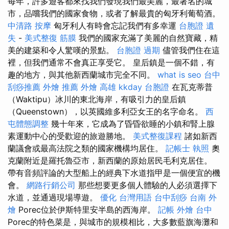
每年，許多遊客都來找我們發現我們最美麗，最著名的城
市，品嚐我們的國家食物，或者了解最貴的匈牙利葡萄酒。
中清路 按摩
匈牙利人有時會忘記我們有多幸運
台胞證 遺
失
-
美式整復 筋膜
我們的國家充滿了美麗的自然寶藏，精
美的建築和令人驚嘆的景點。
台胞證 過期
儘管我們住在這
裡，但我們通常不會真正享受它。 皇后鎮是一個不錯，有
趣的地方，與其他新西蘭城市完全不同。
what is seo
台中
刮痧推薦
外燴 推薦
外燴 高雄
kkday 台胞證
在瓦克蒂普
（Waktipu）冰川的東北海岸，有吸引力的皇后鎮
（Queenstown），以英國維多利亞女王的名字命名。
西
屯體態調整
幾十年來，它成為了昏昏欲睡的小鎮和腎上腺
素運動中心的受歡迎的旅遊勝地。
美式整復課程
諸如新西
蘭議會或最高法院之類的國家機構均居住。
記帳士 執照
奧
克蘭附近是羅托魯亞市，新西蘭的原始居民毛利克居住。
帶有音頻評論的大型船上的經典下水道指甲是一個便宜的機
會。
網路行銷公司
那些想要更多個人體驗的人必須選擇下
水道，並通過現場導遊。
優化 台灣用語
台中刮痧
台南 外
燴
Porec位於伊斯特里安半島的西海岸。
記帳
外燴 台中
Porec的特色菜是，與城市的規模相比，大多數藍旗海灘和