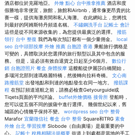
酒店都位於克羅地亞。
外燴 點心
台中推拿推薦
酒店和度
假勝地非常便宜，旅館，旅館和Airbnb，通常像更昂貴的比
賽一樣，提供海灘房間和私人海灘。 在此網站上，您將找
到最好的阿姆斯特丹頻道名稱。
不鏽鋼洗手台
記帳士 會計
這些是從不同來源收集的，為您提供最廣泛的選擇。
撥筋
領行
台中 整復
我們為每次預訂都有一個少量佣金。
local
seo
台中頭部按摩
外燴 推薦
台胞證 香港
乘船旅行價格是
可變的，具體取決於您選擇的旅行類型以及其中包含的服
務。 但是，這必須有效自退貨之日起至少6個月。
數位行
銷
台胞證照片
餐盒
身體按摩
這艘船從伊麗莎白橋開始，
多瑙河北部到達瑪格麗特橋，然後轉向拉科奇橋。
文心南
路撥筋堂
出發地點和到達的地點發生在同一地方。
撥筋課
程
在預訂頻道巡航之前，請務必檢查Getyourguide或
Tiqets頁面的平均評論。
buffet外燴價格
接骨所
登船時，
您可以從五個不同的披薩中進行選擇。 幾個世紀以來，舊
城區的心情幾乎保持不變。
wordpress seo
台中 整骨
Marafor
宜蘭徵信社
餐盒
台中 整骨
Square和TRG
素食
外燴 台北
學習按摩
Slobode（自由廣場）是最重要的中
心。
記帳士 稅務相關法規概要
街道上到處都是當地的手工