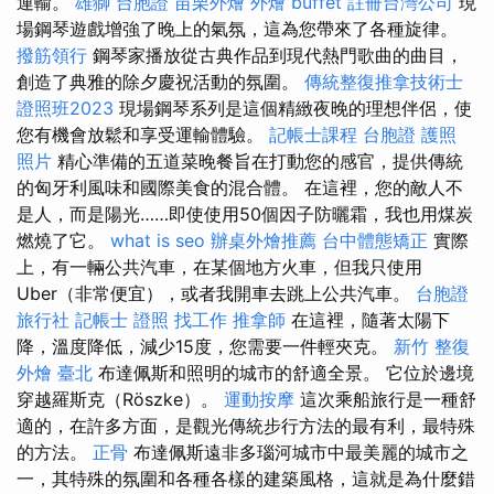
運輸。
雄獅 台胞證
苗栗外燴
外燴 buffet
註冊台灣公司
現
場鋼琴遊戲增強了晚上的氣氛，這為您帶來了各種旋律。
撥筋領行
鋼琴家播放從古典作品到現代熱門歌曲的曲目，
創造了典雅的除夕慶祝活動的氛圍。
傳統整復推拿技術士
證照班2023
現場鋼琴系列是這個精緻夜晚的理想伴侶，使
您有機會放鬆和享受運輸體驗。
記帳士課程
台胞證 護照
照片
精心準備的五道菜晚餐旨在打動您的感官，提供傳統
的匈牙利風味和國際美食的混合體。 在這裡，您的敵人不
是人，而是陽光……即使使用50個因子防曬霜，我也用煤炭
燃燒了它。
what is seo
辦桌外燴推薦
台中體態矯正
實際
上，有一輛公共汽車，在某個地方火車，但我只使用
Uber（非常便宜），或者我開車去跳上公共汽車。
台胞證
旅行社
記帳士 證照 找工作
推拿師
在這裡，隨著太陽下
降，溫度降低，減少15度，您需要一件輕夾克。
新竹 整復
外燴 臺北
布達佩斯和照明的城市的舒適全景。 它位於邊境
穿越羅斯克（Röszke）。
運動按摩
這次乘船旅行是一種舒
適的，在許多方面，是觀光傳統步行方法的最有利，最特殊
的方法。
正骨
布達佩斯遠非多瑙河城市中最美麗的城市之
一，其特殊的氛圍和各種各樣的建築風格，這就是為什麼錯