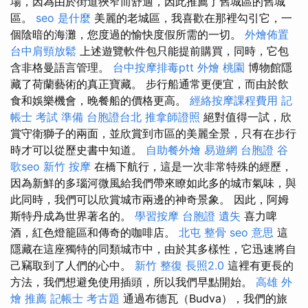
場，因為由於街道狹窄而舒適，因此推薦了舊城區的舊城
區。
seo 是什麼
美麗的老城區，我喜歡在那裡勾引它，一
個陰暗的海灘，您度過的愉快度假所需的一切。
外燴佈置
台中肩頸放鬆
上述遊覽軟件包只能提前購買，同時，它包
含非格曼語言管理。
台中按摩排毒ptt
外燴 桃園
博物館隱
藏了荷蘭藝術的真正寶藏。 步行船通常更便宜，而由於飲
食和娛樂機會，晚餐船的價格更高。
經絡按摩課程費用
記
帳士 考試 準備
台胞證台北
推拿師證照
絕對值得一試，欣
賞守衛獅子的兩面，並欣賞到市區的美麗全景，只有在步行
時才可以從歷史書中知道。
自助餐外燴
易遊網 台胞證
谷
歌seo
新竹 按摩
在橋下航行，這是一次非常特殊的經歷，
因為新鮮的多瑙河微風給我們帶來瞭如此多的城市氣味，與
此同時，我們可以欣賞城市兩邊的神奇景象。 因此，阿姆
斯特丹成為世界著名的。
學習按摩
台胞證 遺失
喜力啤
酒，紅色燈籠區和傳奇的咖啡店。
北屯 整骨
seo 意思
這
隱藏在這座獨特的同類城市中，由於其多樣性，它迅速將自
己竊取到了人們的心中。
新竹 整復
長照2.0
這裡有更長的
方法，我們想避免使用插頭，所以我們早點開始。
高雄 外
燴 推薦
記帳士 考古題
通過布德瓦（Budva），我們的旅