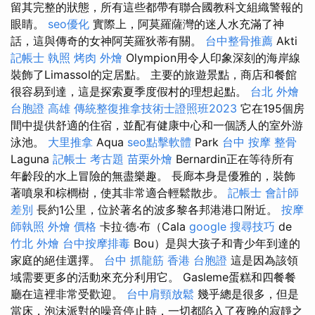
留其完整的狀態，所有這些都帶有聯合國教科文組織警報的
眼睛。
seo優化
實際上，阿莫羅薩灣的迷人水充滿了神
話，這與傳奇的女神阿芙羅狄蒂有關。
台中整骨推薦
Akti
記帳士 執照
烤肉 外燴
Olympion用令人印象深刻的海岸線
裝飾了Limassol的定居點。 主要的旅遊景點，商店和餐館
很容易到達，這是探索夏季度假村的理想起點。
台北 外燴
台胞證 高雄
傳統整復推拿技術士證照班2023
它在195個房
間中提供舒適的住宿，並配有健康中心和一個誘人的室外游
泳池。
大里推拿
Aqua
seo點擊軟體
Park
台中 按摩 整骨
Laguna
記帳士 考古題
苗栗外燴
Bernardin正在等待所有
年齡段的水上冒險的無盡樂趣。 長廊本身是優雅的，裝飾
著噴泉和棕櫚樹，使其非常適合輕鬆散步。
記帳士 會計師
差別
長約1公里，位於著名的波多黎各邦港港口附近。
按摩
師執照
外燴 價格
卡拉·德·布（Cala
google 搜尋技巧
de
竹北 外燴
台中按摩排毒
Bou）是與大孩子和青少年到達的
家庭的絕佳選擇。
台中 抓龍筋
香港 台胞證
這是因為該領
域需要更多的活動來充分利用它。 Gasleme蛋糕和四餐餐
廳在這裡非常受歡迎。
台中肩頸放鬆
幾乎總是很多，但是
當床，泡沫派對的噪音停止時，一切都陷入了夜晚的寂靜之