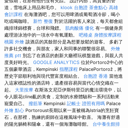
愛假期，在那裡他們沒有失踪。 設計內部，高質量的管
道，雪地床上用品和毛巾。
klook 台胞證
茶會點心
高雄
會計課程
在海灘酒吧，您可以用啤酒或葡萄酒冷卻，喝小
吃或喝咖啡。
新竹 整復
對於活躍的客人來說，每天都會組
織排球錦標賽，台球和飛鏢。
肌肉酸痛
優化
有一個健身房
處理游泳池中的一項水中有氧運動。
吧檯桌
身體按摩課程
桃園 外燴
該酒店的其餘部分是為想要放鬆的遊客。 多虧了
許多社交機會，與朋友，家人和同事的聯繫很容易。
外燴
推薦 ptt
別忘了在酒店的創新大廳裡玩棋盤遊戲，與親人共
度美好時光。
GOOGLE ANALYTICS
位於Portorož中心的
五個豪華酒店，Kempinski
指壓課程
PalacePortorož，將
歷史字節順利地與現代豐富度相結合。
台胞證 香港
當他進
入這家標誌性的酒店時，遺產很容易與當代心情交織在一
起。
大里按摩
在斯洛文尼亞伊斯特里亞的魔法環境中，以
令人眼花cline亂的美食，定制的水療體驗和一系列活動來
寵愛自己。
撥筋筆
Kempinski
記帳士 證照有用嗎
Palace
外燴 點心
Portoroust長期以來一直被稱為Istria的烹飪寶
石，在那裡，熟練的廚師在這種風味中歡喜。 海灘有舒適
的陽光躺椅和陽傘，還有一個海灘咖啡館。
台中養生館排