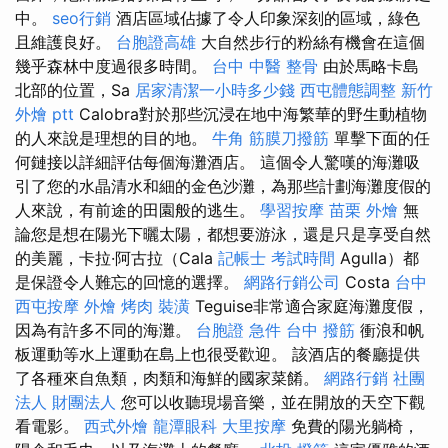
中。
seo行銷
酒店區域佔據了令人印象深刻的區域，綠色
且維護良好。
台胞證高雄
大自然步行的粉絲有機會在這個
幾乎森林中度過很多時間。
台中 中醫 整骨
由於馬略卡島
北部的位置，Sa
居家清潔一小時多少錢
西屯體態調整
新竹
外燴 ptt
Calobra對於那些沉浸在地中海繁華的野生動植物
的人來說是理想的目的地。
牛角 筋膜刀撥筋
單擊下面的任
何鏈接以詳細評估每個海灘酒店。 這個令人驚嘆的海灘吸
引了您的水晶清水和細的金色沙灘，為那些計劃海灘度假的
人來說，有前途的田園般的逃生。
學習按摩
苗栗 外燴
無
論您是想在陽光下曬太陽，都想要游泳，還是只是享受自然
的美麗，卡拉·阿古拉（Cala
記帳士 考試時間
Agulla）都
是保證令人難忘的回憶的選擇。
網路行銷公司
Costa
台中
西屯按摩
外燴 烤肉
裝潢
Teguise非常適合家庭海灘度假，
因為有許多不同的海灘。
台胞證 急件
台中 撥筋
衝浪和帆
板運動等水上運動在島上也很受歡迎。 該酒店的餐廳提供
了各種來自魚類，肉類和海鮮的國家菜餚。
網路行銷
社團
法人 財團法人
您可以收聽現場音樂，並在開放的天空下觀
看電影。
西式外燴
龍潭眼科
大里按摩
免費的陽光躺椅，