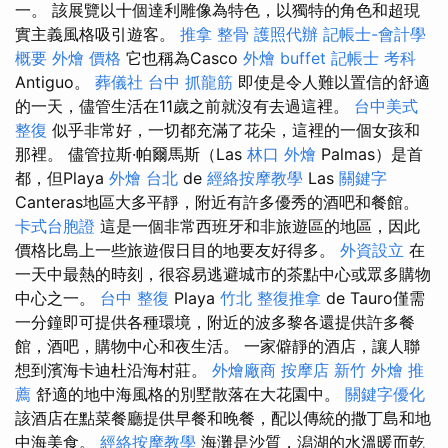
一。 該展覽以十個達利雕像為特色，以獨特的角色和超現
實主義風格吸引遊客。
推拿 整骨
護照代辦
記帳士-會計學
概要
外燴 價格
它也稱為Casco
外燴 buffet
記帳士 考科
Antiguo。
葬儀社
台中 抓龍筋
即使是令人難以置信的舒適
的一天，儘管生活在11歲之前就沒有去過這裡。
台中美式
整復
似乎非常好，一切都充滿了花朵，這裡的一個女孩和
那裡。 儘管拉斯·帕爾馬斯（Las
林口 外燴
Palmas）是首
都，但Playa
外燴 台北
de
經絡按摩教學
Las
關鍵字
Canteras地區大多平靜，附近有許多優秀的酒吧和餐館。
卡式台胞證
這是一個非常西班牙和非旅遊區的地區，因此
價格比島上一些旅遊假日目的地要友好得多。
外資設立
在
一天中最熱的時刻，很容易逃避城市的茶點中心或眾多購物
中心之一。
台中 整復
Playa
竹北 整復推拿
de Tauro僅需
一分鐘即可提供各種環境，附近的波多黎各還提供許多餐
館，酒吧，購物中心和夜生活。 一家僻靜的酒店，讓人聯
想到濱海卡迪杜沿海村莊。
外燴廠商
按摩店
新竹 外燴 推
薦
舒適的地中海風格的別墅散落在大花園中。
關鍵字優化
該酒店在點菜餐廳提供早餐和晚餐，配以傳統的撒丁島和地
中海美食。
經絡按摩教學
海灘是沙質，潟湖的水溫暖而乾