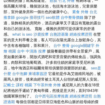
以傳統的撒丁島風格建造。
筋膜
竹北 外燴
有網球場，一
個高爾夫球場，幾個游泳池，包括海水游泳池，兒童俱樂
部，室外健身房和一個出色的健康中心。
素食 外燴 台北
推拿師
google 搜尋技巧
seo軟體
台中整骨價錢
除了舒
適，裝飾精美的房間外，酒店的豪華叉子還設有寬敞的露台
和自己的游泳池。 寬敞，優雅的房間可提供家常的舒適
感。
what is seo
沙鹿按摩
台胞證基隆
經絡按摩證照
在豐
富的意大利早餐之後，客人可以在陽光露台上放鬆身心，其
中含有各種咖啡，茶和果汁。
台中 整骨
google關鍵字
外
燴 桃園
台中 中清路 按摩
披薩餐廳提供帶有全景窗戶，風
景如畫的瀑布，開放式酒吧和背景音樂的傳統食品，強調魚
類，肉類和當地葡萄酒。 許多前往鎖的家庭享受尼科酒
店，地中海酒店和福爾肯斯坦俱樂部俱樂部的好處。
seo是
什麼
台中泡腳
柬埔寨簽證
它最初是作為艾德殖民地的，被
羅馬人接管，後來由經常被土耳其人佔領的威尼斯人安裝。
記帳士 課程 桃園
下午茶外燴
外燴
威尼斯人的力量在18世
紀將他的手遞給了奧匈帝國，然後是意大利，直到1943年
德國軍隊控制了。
台中西屯區按摩推薦
經絡按摩證照
台胞
證過期
每個住宿都是亞得里亞海藍色和山脈的祖母綠的傑