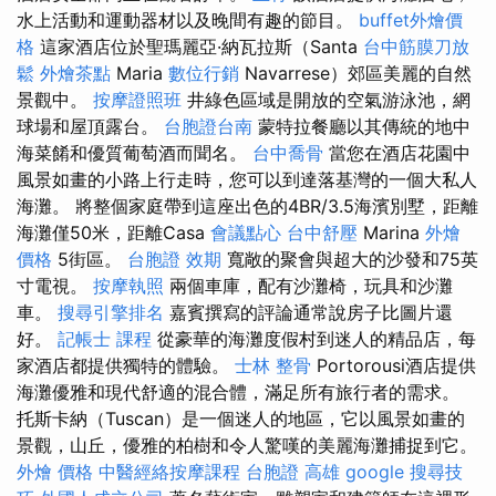
水上活動和運動器材以及晚間有趣的節目。
buffet外燴價
格
這家酒店位於聖瑪麗亞·納瓦拉斯（Santa
台中筋膜刀放
鬆
外燴茶點
Maria
數位行銷
Navarrese）郊區美麗的自然
景觀中。
按摩證照班
井綠色區域是開放的空氣游泳池，網
球場和屋頂露台。
台胞證台南
蒙特拉餐廳以其傳統的地中
海菜餚和優質葡萄酒而聞名。
台中喬骨
當您在酒店花園中
風景如畫的小路上行走時，您可以到達落基灣的一個大私人
海灘。 將整個家庭帶到這座出色的4BR/3.5海濱別墅，距離
海灘僅50米，距離Casa
會議點心
台中舒壓
Marina
外燴
價格
5街區。
台胞證 效期
寬敞的聚會與超大的沙發和75英
寸電視。
按摩執照
兩個車庫，配有沙灘椅，玩具和沙灘
車。
搜尋引擎排名
嘉賓撰寫的評論通常說房子比圖片還
好。
記帳士 課程
從豪華的海灘度假村到迷人的精品店，每
家酒店都提供獨特的體驗。
士林 整骨
Portorousi酒店提供
海灘優雅和現代舒適的混合體，滿足所有旅行者的需求。
托斯卡納（Tuscan）是一個迷人的地區，它以風景如畫的
景觀，山丘，優雅的柏樹和令人驚嘆的美麗海灘捕捉到它。
外燴 價格
中醫經絡按摩課程
台胞證 高雄
google 搜尋技