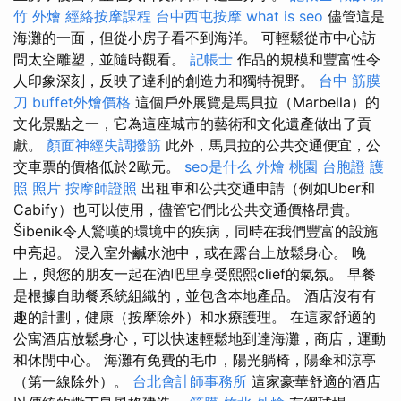
竹 外燴
經絡按摩課程
台中西屯按摩
what is seo
儘管這是
海灘的一面，但從小房子看不到海洋。 可輕鬆從市中心訪
問太空雕塑，並隨時觀看。
記帳士
作品的規模和豐富性令
人印象深刻，反映了達利的創造力和獨特視野。
台中 筋膜
刀
buffet外燴價格
這個戶外展覽是馬貝拉（Marbella）的
文化景點之一，它為這座城市的藝術和文化遺產做出了貢
獻。
顏面神經失調撥筋
此外，馬貝拉的公共交通便宜，公
交車票的價格低於2歐元。
seo是什么
外燴 桃園
台胞證 護
照 照片
按摩師證照
出租車和公共交通申請（例如Uber和
Cabify）也可以使用，儘管它們比公共交通價格昂貴。
Šibenik令人驚嘆的環境中的疾病，同時在我們豐富的設施
中亮起。 浸入室外鹹水池中，或在露台上放鬆身心。 晚
上，與您的朋友一起在酒吧里享受熙熙clief的氣氛。 早餐
是根據自助餐系統組織的，並包含本地產品。 酒店沒有有
趣的計劃，健康（按摩除外）和水療護理。 在這家舒適的
公寓酒店放鬆身心，可以快速輕鬆地到達海灘，商店，運動
和休閒中心。 海灘有免費的毛巾，陽光躺椅，陽傘和涼亭
（第一線除外）。
台北會計師事務所
這家豪華舒適的酒店