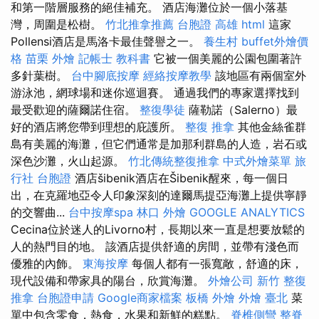
和第一階層服務的絕佳補充。 酒店海灘位於一個小落基
灣，周圍是松樹。
竹北推拿推薦
台胞證 高雄
html
這家
Pollensi酒店是馬洛卡最佳聲譽之一。
養生村
buffet外燴價
格
苗栗 外燴
記帳士 教科書
它被一個美麗的公園包圍著許
多針葉樹。
台中腳底按摩
經絡按摩教學
該地區有兩個室外
游泳池，網球場和迷你巡迴賽。 通過我們的專家選擇找到
最受歡迎的薩爾諾住宿。
整復學徒
薩勒諾（Salerno）最
好的酒店將您帶到理想的庇護所。
整復 推拿
其他金絲雀群
島有美麗的海灘，但它們通常是加那利群島的人造，岩石或
深色沙灘，火山起源。
竹北傳統整復推拿
中式外燴菜單
旅
行社 台胞證
酒店šibenik酒店在Šibenik醒來，每一個日
出，在克羅地亞令人印象深刻的達爾馬提亞海灘上提供寧靜
的交響曲...
台中按摩spa
林口 外燴
GOOGLE ANALYTICS
Cecina位於迷人的Livorno村，長期以來一直是想要放鬆的
人的熱門目的地。 該酒店提供舒適的房間，並帶有淺色而
優雅的內飾。
東海按摩
每個人都有一張寬敞，舒適的床，
現代設備和帶家具的陽台，欣賞海灘。
外燴公司
新竹 整復
推拿
台胞證申請
Google商家檔案
板橋 外燴
外燴 臺北
菜
單中包含零食，熱食，水果和新鮮的糕點。
脊椎側彎
整脊