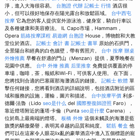
淨，進入大海很容易。
台胞證 代辦
記帳士 行情
酒店很
小，但可以很好地保存在陽光露台和放鬆區域。
台中西屯
按摩
它為您的客人提供室外游泳池，健身室，騎自行車以
及各種健康和美容療法。 IL Capo市場，Hammam，
Opera
筋絡按摩課程
易遊網 台胞證
House，博物館和大教
堂位於酒店。
記帳士 會計 書
記帳士 書單
原始的石拱門，
全景陽台和經典的白色牆壁，帶有舊照片。
台中 按摩
辦桌
外燴推薦
早餐在舒適的門山（Menzan）提供，夏季晚餐在
花園中供應。
台中 外燴 推薦
后里推拿
免費提供覆蓋的停
車場，咖啡，茶，報紙和Wi-Fi，可供客人使用。 在下面，
您將找到合適的巴塞羅那海灘酒店的鏈接。
記帳士 軟體
單
擊任何鏈接，您將看到酒店的詳細說明，包括酒店附近的區
域和服務的設施，運輸，圖片和描述。
台中按摩平價
利多·
德爾·法魯（Lido
seo是什么
del
國際整復師證照
Faro），
靠近燈塔附近的蓬塔·卡倫（Punta
seo是什麼
Carena），
位於島上最南端的燈塔。
板橋 外燴
這個未觸及的海灘是藍
旗獎的驕傲榮譽，表明其卓越的品質和純度。
鬆筋
餐盒
他
們可以在這家令人眼花lix亂的豪華酒店中進入五個標題的寵