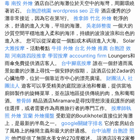
毒
南投 外燴
酒店自己的海灘位於天空中的海灣，周圍環繞
著岩石。
台胞證桃園
wordpress seo
正骨
酒店優秀的沙
灘非常接近，因為它在第1行。
推拿師
竹北 外燴
乾淨的
水，舒適的進入大海，平坦的海灘。
吳老師整復
一個大的
沙質空間平穩地進入柔和的海洋，持續的波浪波浪和出色的
進入水。 您可以從深處從一個點或木碼頭進入大海。 Solar
大雅按摩
- 活動餐點
牛排 外燴
台北 外燴 推薦
台胞證 效
期
河南路四段推拿
學習按摩
accounting firm
Loungers和
雨傘免費提供酒店客人。
台中腳底按摩
誰在一個舒適而風
景如畫的沙灘上尋找一個安靜的假期， 該酒店位於Zadar的
心臟地帶，位於一個靠近市中心的漂亮廣場。
財團法人 社
團法人
遊客可以享受精美的庭院游泳池和餐廳，提供當地
廚師製作的旋轉菜單，並在該地區提供傳統的肉，魚和葡萄
酒。
整骨師
精品酒店Miramare是尋找理想浪漫庇護所的絕
佳選擇，或者需要作為商務旅行者的專門工作。
按摩師執
照
外燴 宜蘭
外燴擺盤
受歡迎的Boutikhotel直接位於海灘
上，是最新的半島之一。
google關鍵字排名
它的套房結合
了風格上的極簡主義和最大的舒適感。
台中油壓
台胞證 照
片
他們提供了無限水美女的270度概述。 該酒店設有2家餐