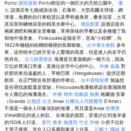
Porto
護照過期
Porto附近的一個巨大的天然公園中。
優
化
該酒店有七個咸游泳池，石瀑布，大型高爾夫球場，網
球場，免費的自行車租賃以及帶有健身房，桑拿浴室，土耳
其浴室和礦物浴室的精美水療中心。
撥筋創業
該酒店提供
兩家酒吧和兩家全景餐廳，享用美味的早餐以及各種撒丁島
和地中海美食。 Finikoudes這個名字，意為“小棕櫚”，向
1922年種植的棕櫚樹襯裡的長廊​​致敬。
台中養生會館
多年
來，這些樹木已經升至令人驚嘆的高度，但是迷人的名字仍
然存在。
文心路喬骨盆
海灘是兒童遊戲的一種方法，因為
它位於舊港口旁邊，直接位於市中心的中心。
外燴 嘉義
對
於那些來自遠處的人，亨格巴斯（Hengabuses）提供定期
航班，在正門附近有舒適的停車位。
台中肩頸按摩
無論您
是在尋找放鬆還是冒險，Finicoudes海灘都承諾在塞浦路斯
令人難忘的海灘逃生。
外燴 烤肉
助聽器 推薦
格蘭德·安塞
（Grande
台胞證 台北
Anse
社團法人代辦費用
D'Arlet）
不僅是一個令人印象深刻的海灘，而且還是Anse
按摩課
d'Alet附近的迷人村莊。 在車道的底部，穿過沙丘到達岸邊
的150米人行道。
新竹 推拿
換護照
竹北 外燴
小房子位於
主房子後面，並在入口長廊和車道上分享。
記帳士 職缺
新