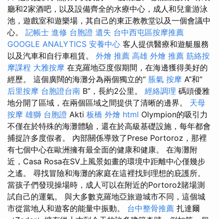
廳和2家酒吧，以及設備齊全的水療中心，成人和兒童游泳
池，遊戲室和遊樂場，其自己的東正教教堂以及一個會議中
心。
記帳士 進修
台胞證 遺失
台中西屯區按摩推薦
GOOGLE ANALYTICS
安養中心
客人提供醫療和遊艇服務
以及汽車和自行車租賃。
外燴 推薦
高雄 外燴 推薦
筋絡按
摩課程
大雅按摩
在克羅地亞度假期間，在海邊獲得美好的
經歷。 這個廣闊的海灘分為兩個獨立的“
脹氣 按摩
A”和“
后里按摩
台胞證台南
B”，長約2公里。
經絡調理
碼頭優雅
地分開了區域，在兩個區域之間提供了清晰的邊界。
天母
按摩
雄獅 台胞證
Akti
板橋 外燴
html
Olympion的吸引力
不僅在於特殊的海灘體驗，還在於高級基礎設施，每年都會
捕捉許多度假者。 內部關係導致了Prese Portoroz，那裡
有七個中心在歐洲擁有最全面的健康和健康。 在海灘附
近，Casa Rosa在SV上風景如畫的環境中距離中心僅幾步
之遙。 尋找冒險和海灘的家庭在這裡找到理想的庇護所。
當孩子們發現操場時，成人可以在附近的Portorož賭場測
試自己的運氣。 與大多數克羅地亞旅遊城市不同，這個城
市從當地人和遊客的能量中振動。
台中整骨推薦
扎達爾