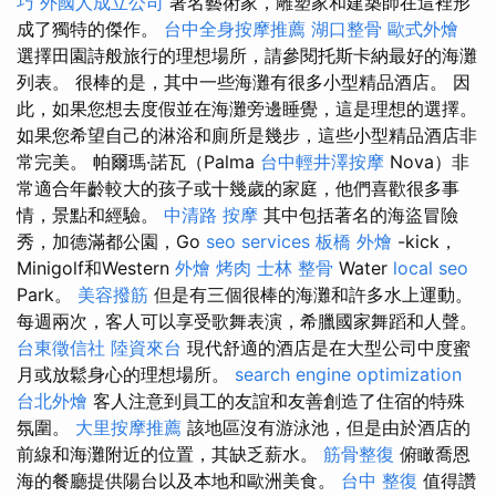
巧
外國人成立公司
著名藝術家，雕塑家和建築師在這裡形
成了獨特的傑作。
台中全身按摩推薦
湖口整骨
歐式外燴
選擇田園詩般旅行的理想場所，請參閱托斯卡納最好的海灘
列表。 很棒的是，其中一些海灘有很多小型精品酒店。 因
此，如果您想去度假並在海灘旁邊睡覺，這是理想的選擇。
如果您希望自己的淋浴和廁所是幾步，這些小型精品酒店非
常完美。 帕爾瑪·諾瓦（Palma
台中輕井澤按摩
Nova）非
常適合年齡較大的孩子或十幾歲的家庭，他們喜歡很多事
情，景點和經驗。
中清路 按摩
其中包括著名的海盜冒險
秀，加德滿都公園，Go
seo services
板橋 外燴
-kick，
Minigolf和Western
外燴 烤肉
士林 整骨
Water
local seo
Park。
美容撥筋
但是有三個很棒的海灘和許多水上運動。
每週兩次，客人可以享受歌舞表演，希臘國家舞蹈和人聲。
台東徵信社
陸資來台
現代舒適的酒店是在大型公司中度蜜
月或放鬆身心的理想場所。
search engine optimization
台北外燴
客人注意到員工的友誼和友善創造了住宿的特殊
氛圍。
大里按摩推薦
該地區沒有游泳池，但是由於酒店的
前線和海灘附近的位置，其缺乏薪水。
筋骨整復
俯瞰喬恩
海的餐廳提供陽台以及本地和歐洲美食。
台中 整復
值得讚