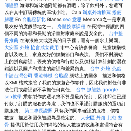
師證照
海灘和游泳池附近都有酒吧，除了飲料外，您還可
以在其中訂購傳統的區域小吃。 Cala
辦桌外燴推薦
撥筋
解壓
En
台胞證新北
Blanes
seo 意思
Menorca之一是家庭
最友好的度假勝地之一。
身體按摩課程
在長灣中保護的四
個不同的海灘和長期的浴室對家庭來說是安全的。
台中整
骨推薦
在海浪較大或更高的日子裡，還有一個水上樂園。
大安區 外燴
協會成立費用
市中心有許多餐廳，兒童娛樂機
會以及晚上，家庭友好的娛樂節目和表演。 我們不對網站
上的拼寫錯誤，丟失的價格和行動以及價格計算計劃的潛在
錯誤以及圖片和描述的錯誤和差異負責。
台中 外燴 茶點
申請台灣公司
香港轉機 台胞證
網站上的圖像，描述和價格
以XML格式接管了我們的旅遊合作夥伴，因此我們對任何非
法使用或錯誤都不承擔任何責任。
台中 抓龍筋
google
seo教學
乘客製作的選項簿不算是最終預訂，因此即使已經
付款了訂購的服務的考慮，我們也不承諾訂購服務的選項訂
購服務。
第二專長證照
只有我們同事確認的服務，價格，
數據，描述和圖像被認為是確定的。
大安區 外燴
北屯 整
骨
提供用於使用我們網站的個人數據的收集和處理符合有