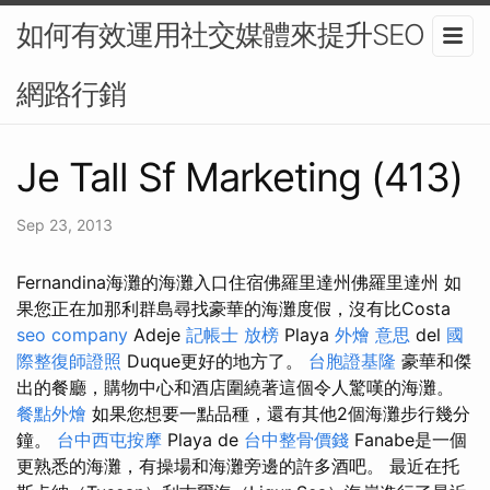
如何有效運用社交媒體來提升SEO？-
網路行銷
Je Tall Sf Marketing (413)
Sep 23, 2013
Fernandina海灘的海灘入口住宿佛羅里達州佛羅里達州 如
果您正在加那利群島尋找豪華的海灘度假，沒有比Costa
seo company
Adeje
記帳士 放榜
Playa
外燴 意思
del
國
際整復師證照
Duque更好的地方了。
台胞證基隆
豪華和傑
出的餐廳，購物中心和酒店圍繞著這個令人驚嘆的海灘。
餐點外燴
如果您想要一點品種，還有其他2個海灘步行幾分
鐘。
台中西屯按摩
Playa de
台中整骨價錢
Fanabe是一個
更熟悉的海灘，有操場和海灘旁邊的許多酒吧。 最近在托