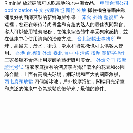
Rimini的放鬆建議可以吃當地的地中海食品。
申請台灣公司
optimization 中文
按摩執照
新竹 外燴
抓住機會品嚐由歐
洲最好的廚師烹製的新鮮海鮮水果！
素食 外燴
整復所
在
這裡，您正在等待時尚骨盆和有趣的熟人的最佳夜間聚會。
客人可以使用禮賓服務，在健康綜合體中享受獨家感情，並
在健康中心使用清爽的治療方法。
台北記帳士事務所
壁
球，高爾夫，潛水，衝浪，滑水和噴氣機也可以供客人使
用。
香港 台胞證
外燴 臺北
台中 中清路 按摩
關鍵字操作
三家餐廳不會停止用廚師的藝術吸引美食。
外燴公司
按摩
證照考試
這家家庭擁有的酒店享有海洋著名的花園和公園
綜合體，上面有高爾夫球場，網球場和巨大的國際象棋。
西屯肩頸放鬆
四個游泳池，戶外按摩浴缸，閣樓日光浴室
和廣泛的健康中心為放鬆度假帶來了最佳的條件。