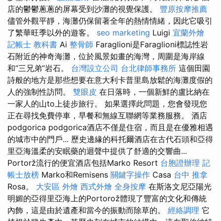
店的鬱鬱蔥蔥的屏幕受到沙灘的視覺保護。
豐原按摩推薦
儘管外觀平靜，海灘仍保留著全年的熱情情緒，因此它吸引
了繁華旺季以外的遊客。
seo marketing
Luigi
宜蘭外燴
記帳士 教科書
Ai
整骨師
Faraglioni是Faraglioni標誌性岩
石附近的神奇海灘，位於風景如畫的海灣，周圍是海岸線
和“三兄弟”岩石。
台灣設立公司
台北律師事務所
這個田園
詩般的地方是那些想要在意大利卡普里島放鬆的海灘度假的
人的強制性訪問。
雙眼皮
在日落時，一個新鮮的盧比納在
一家人的山to上徒步旅行。 如果選擇此問題，您會發現您
正在尋找免費停車，早餐和無線互聯網等業務服務。 酒店
podgorica podgorica酒店不僅是住宿，而且是在優雅相遇
的城市中的門戶... 歷史邊緣的科托爾酒店在古代石頭和亞得
里亞海溫柔的安眠藥的迴聲中提供了舒適的交響曲...
Portorž流行的便宜酒店包括Marko Resort
台胞證辦理
記
帳士放榜
Marko和Remisens
關鍵字操作
Casa
台中 推拿
Rosa。
大安區 外燴
西式外燴
全身按摩
在斯洛文尼亞陽光
明媚的亞得里亞海上的Portorož體現了豐富的文化和傳統
內飾，這是由於遺產和當今的振動而除草的。
經絡調理
它