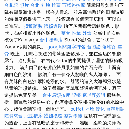
台胞證 照片
台北 外燴 推薦
五權路按摩
這種風景如畫的下
降有望像海灘本身一樣令人難忘，並為塞浦路斯的田園詩般
的海灘度假提供了地形。 該酒店有10個豪華房間，可以自
己寵愛。
撥筋證照
護照過期
所有房間都考慮到顏色，形
狀，石頭和實用性的顏色。
整骨 推拿
外燴
公寓中的石頭
模仿了Kalelarga
台中按摩店
Street的顏色，它平衡了
Zadari假期的氣氛。
google關鍵字排名
台胞證 落地簽
整
骨
晚上，用精心挑選的葡萄酒放鬆身心，並在酒店的餐廳
露台上進行對話，在古代Zadar的中間提供了理想的藝術吸
引力。 酒店自己的海灘位於風景如畫的岩石海灣，上面有
細白色的沙灘。 該酒店有一個令人驚嘆的私人海灘，上面
有美味的白色沙灘和乾淨的水。 舒適的進入大海和淺水是
兒童的理想選擇。 除了餐廳的菜單和舒適的酒吧外，酒店
還提供免費早餐。
台中肩頸按摩
記帳
柬埔寨簽證
服務包
括一個寬敞的健身中心，配有桑拿浴室和按摩浴缸的水療中
心，幾個會議室和一個吸煙室。
buffet 外燴
優化 台灣用語
陸資來台
北區按摩
護照換發
整骨學徒
屋頂有一個季節性
的露台，上面有陰暗的桌子和椅子。 溫暖，柔軟的海洋為