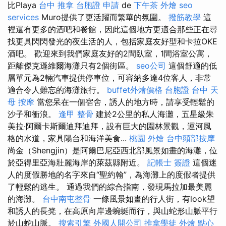
比Playa
台中 推拿
台胞證 申請
de
下午茶 外燴
seo
services
Muro提供了更活躍而繁華的氛圍。
撥筋教學
這
裡還有更多的酒吧和餐館，因此這個地方更適合那些正在尋
找更具閃閃發光的夜生活的人，包括家庭友好型和卡拉OKE
酒吧。 歡迎來到我們家庭友好的2間臥室，1間浴室公寓，
距離傑克遜維爾海灘只有2個街區。
seo公司
這個舒適的低
層單元為2輛汽車提供停車位，可容納多達4位客人，非常
適合令人難忘的海灘旅行。
buffet外燴價格
台胞證 台中
天
母 按摩
當您呆在一個宿舍，誘人的地方時，請享受輕鬆的
沙子和衝浪。
逢甲 整骨
建於2公里的私人海灘，五星級朱
美拉·阿爾卡斯爾迪拜迪拜，設有巨大的園林景觀，運河風
格的水道，家具陽台和海洋美食...
桃園 外燴
台中頭部按摩
尚金（Shengjin）是阿爾巴尼亞西北部風景如畫的海灘，位
於亞得里亞海壯麗海岸的萊茲縣附近。
記帳士 簽證
這個迷
人的度假勝地的名字來自“聖約翰”，為海灘上的度假者提供
了輕鬆的逃生。 通過我們的綜合指南，發現馬拉加最美麗
的海灘。
台中南屯整骨
一條風景如畫的行人街，有look望
和誘人的長凳，在高原向岸邊蜿蜒而行，與山蛇形山脈平行
於山蛇山脈。
搜索引擎
外國人開公司
推拿學徒
外燴 點心