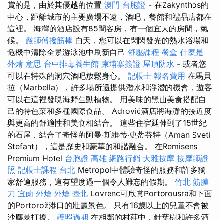
賞的是，由於其優越的位置
澳門 台胞證
- 在Zakynthos的
中心，距離城市的主要廣場不遠，酒吧，餐館和禮品店都在
這裡。 海灣的酒店設有85間客房，有一個宜人的房間，氣
候。
嚴師傅撥筋棒
白天，您可以在閃閃發光的熱水浴場和
危機中清除全景游泳池中刷新自己
舒壓課程
餐盒
什麼是
外燴 意思
台中排毒養生館
柬埔寨簽證
屋頂防水
- 或者您
可以在特殊的洞穴酒吧放鬆身心。
記帳士 報名費用
在馬貝
拉（Marbella），許多場所還提供潛水和浮潛的機會，遊客
可以在這裡發現海野生動植物。 用美味的黑山美食搭配自
己的特色菜和多種國際食品。 Adrović酒店將海灘的接近度
與更高的舒適性和美食相結合。 這些住宿延伸到了15世紀
的石屋，結合了奇怪的阿曼·斯維蒂·史蒂芬特（Aman Sveti
Stefant），這是歷史和豪華的和諧融合。 在Remisens
Premium Hotel
台胞證 高雄
網路行銷
大雅按摩
按摩師證
照
記帳士課程 台北
Metropol中體驗奇怪的服務和許多獨
家舒適服務，這有望度過一個令人難忘的假期。
竹北 筋膜
刀
宜蘭 外燴
外燴 臺北
Lovrenc可欣賞Portorousra和下面
的Portorož港口的壯麗景色。 只有16歲以上的兒童不會被
沙塵暴打擾。
護照過期
在相鄰的村莊中，針葉樹和許多酒