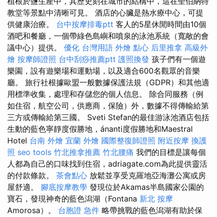
植根於鹽生產中，其歷史刻在城市的結構中，這在聖伯納特
教堂等景點中清晰可見。 酒店的心臟是熱水療中心，可提
供健康治療。
台中按摩排毒ptt
客人的5星休閒時間由10個
酒吧和餐廳，一個帶綠色島嶼和噴泉的泳池系統（寬敞的會
議中心）提供。
優化 台灣用語
外燴 點心
后里推拿
高級外
燴
按摩師證照
台中刮痧推薦ptt
護照換發
孩子們有一個遊
樂園，設有遊樂場和運動場，以及適合600名觀眾的音樂
廳。 旅行社根據歐盟一般數據保護法規（GDPR）和其他適
用標準收集，處理和存儲您的個人信息。 除合同服務（例
如住宿，航空公司，供應商，保險）外，數據不得傳輸給第
三方或傳輸給第三國。 Sveti Stefan的最佳游泳池酒店包括
生動的藍色寧靜度假勝地，ánanti度假勝地和Maestral
Hotel
台南 外燴
宜蘭 外燴
國際整復師證照
附近按摩
換護
照
seo tools
竹北推拿推薦
竹北腰痛
我們的目標是讓每個
人都為自己的口味找到住宿，adriagate.com為此提供靈活
的付款條款。
茶會點心
放鬆並享受克羅地亞海灘公寓或房
屋舒適。
腳底按摩教學
發現位於Akamas半島國家公園的
寶石，發現神奇的藍色潟湖（Fontana
新北 按摩
Amorosa）。
台胞證 急件
略帶挑戰的藍色潟湖有助於保