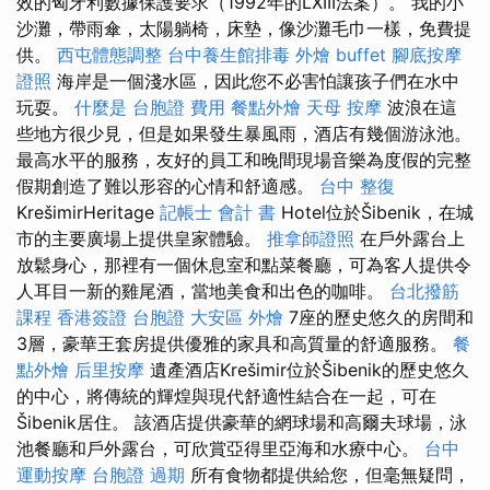
效的匈牙利數據保護要求（1992年的LXIII法案）。 我的小
沙灘，帶雨傘，太陽躺椅，床墊，像沙灘毛巾一樣，免費提
供。
西屯體態調整
台中養生館排毒
外燴 buffet
腳底按摩
證照
海岸是一個淺水區，因此您不必害怕讓孩子們在水中
玩耍。
什麼是
台胞證 費用
餐點外燴
天母 按摩
波浪在這
些地方很少見，但是如果發生暴風雨，酒店有幾個游泳池。
最高水平的服務，友好的員工和晚間現場音樂為度假的完整
假期創造了難以形容的心情和舒適感。
台中 整復
KrešimirHeritage
記帳士 會計 書
Hotel位於Šibenik，在城
市的主要廣場上提供皇家體驗。
推拿師證照
在戶外露台上
放鬆身心，那裡有一個休息室和點菜餐廳，可為客人提供令
人耳目一新的雞尾酒，當地美食和出色的咖啡。
台北撥筋
課程
香港簽證 台胞證
大安區 外燴
7座的歷史悠久的房間和
3層，豪華王套房提供優雅的家具和高質量的舒適服務。
餐
點外燴
后里按摩
遺產酒店Krešimir位於Šibenik的歷史悠久
的中心，將傳統的輝煌與現代舒適性結合在一起，可在
Šibenik居住。 該酒店提供豪華的網球場和高爾夫球場，泳
池餐廳和戶外露台，可欣賞亞得里亞海和水療中心。
台中
運動按摩
台胞證 過期
所有食物都提供給您，但毫無疑問，