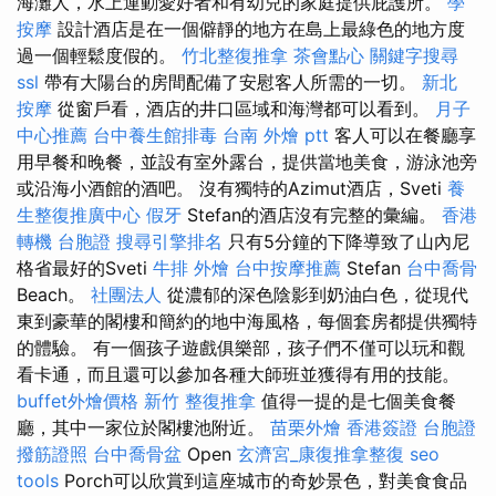
海灘人，水上運動愛好者和有幼兒的家庭提供庇護所。
學
按摩
設計酒店是在一個僻靜的地方在島上最綠色的地方度
過一個輕鬆度假的。
竹北整復推拿
茶會點心
關鍵字搜尋
ssl
帶有大陽台的房間配備了安慰客人所需的一切。
新北
按摩
從窗戶看，酒店的井口區域和海灣都可以看到。
月子
中心推薦
台中養生館排毒
台南 外燴 ptt
客人可以在餐廳享
用早餐和晚餐，並設有室外露台，提供當地美食，游泳池旁
或沿海小酒館的酒吧。 沒有獨特的Azimut酒店，Sveti
養
生整復推廣中心
假牙
Stefan的酒店沒有完整的彙編。
香港
轉機 台胞證
搜尋引擎排名
只有5分鐘的下降導致了山內尼
格省最好的Sveti
牛排 外燴
台中按摩推薦
Stefan
台中喬骨
Beach。
社團法人
從濃郁的深色陰影到奶油白色，從現代
東到豪華的閣樓和簡約的地中海風格，每個套房都提供獨特
的體驗。 有一個孩子遊戲俱樂部，孩子們不僅可以玩和觀
看卡通，而且還可以參加各種大師班並獲得有用的技能。
buffet外燴價格
新竹 整復推拿
值得一提的是七個美食餐
廳，其中一家位於閣樓池附近。
苗栗外燴
香港簽證 台胞證
撥筋證照
台中喬骨盆
Open
玄濟宮_康復推拿整復
seo
tools
Porch可以欣賞到這座城市的奇妙景色，對美食食品