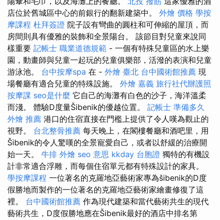
陽傘和毛巾，以及海灘上的餐廳。
北投 撥筋
這家優雅的酒
店位於舊城區中心的前銀行的翻新建築中。
外燴 價格
學按
摩課程
杜拜簽證
院子設有彎曲的圓柱和可伸縮的屋頂，而
房間則具有優雅的裝飾和全景陽台。 該節目對兒童來說同
樣重要
記帳士 職業道德規範
- 一個有特殊兒童區的水上樂
園，動畫師與兒童一起玩的兒童俱樂部，活潑的表演和兒童
游泳池。
台中按摩spa
在 -
外燴 臺北
台中國術館推薦
現
場餐廳有適合兒童的特殊設施。
外燴 嘉義
旅行社代辦護照
按摩課
seo是什麼
它自己的海灘有白色的沙子，海洋溫柔
而淺。 體驗D度量Šibenik的優越位置。
記帳士 準備多久
外燴 推薦
港口的住宿直接在門檻上提供了令人嘆為觀止的
視野。
台北整骨推薦
每天晚上，在閣樓餐廳和酒吧里，用
Šibenik的令人驚嘆的全景寵愛自己，或者以舒緩的治療開
始一天。
牛排 外燴
seo 意思
kkday 台胞證
獨特的有機設
計非常適合浮雕，而每個住宿單元都有特殊設計的家具。
學按摩課程
一位著名的克羅地亞藝術家專為šibenik的D度
假勝地而製作的一位著名的克羅地亞藝術家繪畫修復了這
裡。
台中國術館推薦
作為現代建築和當代藝術共生的現代
藝術共生，D度假勝地應在Šibenik最好的酒店中排名第