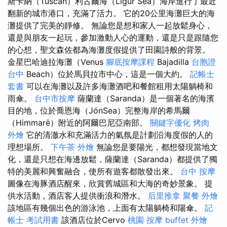
斯卡納（Tuscan）利古爾海（Ligur Sea）海岸進行了最近
翻新的城市港口，充滿了活力。 它的20公里海灘巨大的海
灘提供了完美的靜修。 無論您是想和家人一起放鬆身心，
還是與朋友一起玩，參加激動人心的運動，還是只是跟隨您
的心想，聖文森佐都為海灘度假提供了田園詩般的背景。
金星巴哈迪拉海灘（Venus
腳底按摩課程
Bajadilla
台胞證
台中
Beach）位於馬貝拉市中心，這是一個大約。
記帳士
套書
可以在海灘以及許多海灘酒吧和餐館租用太陽躺椅和
雨傘。
台中市按摩
薩蘭達（Saranda）是一個著名的海濱
目的地，位於喬恩海（JónSea）完整海岸的希馬爾
（Himmarë）附近的阿爾巴尼亞南部。
關鍵字優化
烤肉
外燴
它的清澈水和充滿活力的氣氛是計劃沿海度假的人的
理想場所。
下午茶 外燴
無論您是要陽光，都想發現當地文
化，還是只想在海邊放鬆，薩蘭達（Saranda）都提供了獨
特的美麗和興奮融合，使所有遊客都散發出來。
台中 按摩
圖像在海豚酒店醒來，欣賞舊城區和大海的奇妙景象。 提
供水活動，酒店客人提供衝浪和潛水。
后里推拿
聚餐 外燴
該地區有幾個出色的游泳池，上面有太陽躺椅和陽傘。
記
帳士 考試用書
該酒店位於Cervo
桃園 按摩
buffet 外燴