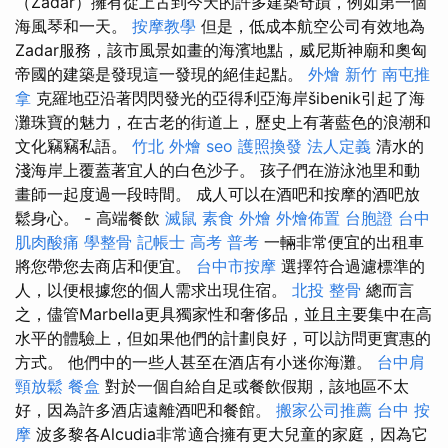
（Zadar）擁有從上古到今天的許多建築奇蹟，例如第一個
海風琴和一天。
按摩教學
但是，低成本航空公司有效地為
Zadar服務，該市風景如畫的海濱地點，威尼斯神廟和奧匈
帝國的建築是發現這一發現的絕佳起點。
外燴 新竹
南屯推
拿
克羅地亞沿著閃閃發光的亞得利亞海岸šibenik引起了海
灘珠寶的魅力，在古老的街道上，歷史上有著藍色的浪潮和
文化竊竊私語。
竹北 外燴
seo
護照換發
法人定義
清水的
淺海岸上覆蓋著宜人的白色沙子。 孩子們在游泳池里和動
畫師一起度過一段時間。 成人可以在酒吧和按摩的酒吧放
鬆身心。 - 高端餐飲
滅鼠
素食 外燴
外燴佈置
台胞證 台中
肌肉酸痛
學整骨
記帳士 高考 普考
一輛非常便宜的出租車
將您帶您去商店和便宜。
台中市按摩
選擇符合過濾標準的
人，以便根據您的個人需求出現住宿。
北投 整骨
總而言
之，儘管Marbella更具獨家性和奢侈品，並且主要集中在高
水平的體驗上，但如果他們的計劃良好，可以訪問更實惠的
方式。 他們中的一些人甚至在酒店有小迷你海灘。
台中肩
頸放鬆
餐盒
對於一個自給自足或餐飲假期，該地區不太
好，因為許多酒店遠離酒吧和餐館。
搬家公司推薦
台中 按
摩
波多黎各Alcudia非常適合擁有更大兒童的家庭，因為它