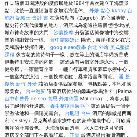
作... 這個田園詩般的度假勝地於1984年首次建立了海灘景
點，此後一直邀請遊客參加沿海退休。
外燴 點心
kkday 台
胞證
記帳士 會計 書
在薩格勒布（Zagreb）的心臟地帶，
歷史符合現代優雅的地方，酒店成為您通往這個熙熙city的
城市神奇故事的大門...
沙鹿按摩
分裂酒店就像地中海交響
樂的和諧聲音一樣。
台中體態矯正
陽光，海洋和文化在完
美和諧中發揮作用。
google seo教學
台北 外燴
美式整復
課程
像古老的款待句子一樣，放在等上的酒店準備折疊成
伊斯特里安海岸的內飾。 該酒店有兩個室外游泳池，一個
健身房，一家體育企業，一輛自行車租賃和豪華水療中心，
一個室內游泳池，一個按摩浴缸，桑拿浴室和雨流。
潘 整
復所
新竹 外燴
該酒店提供四家餐廳，包括點菜，本地和國
際美食。
台中泡腳
這家酒店位於帕爾馬·德·馬洛卡（Palma
台中市整骨
de
seo 意思
外燴佈置
Mallorca），為客人提
供了絕佳的舒適感。
養生整復推廣中心
該酒店提供一個全
景游泳池和一個陽光露台。
台胞證 台中
酒店的驕傲是西斯
利（Sisley）尼克斯草藥水療中心的豪華健康中心，可欣賞
海洋的壯麗景色。 大海溫暖而透明，水入口舒適且光滑，
酒店安全部門正在觀看訂單。
正骨
該酒店提供海灘酒吧，