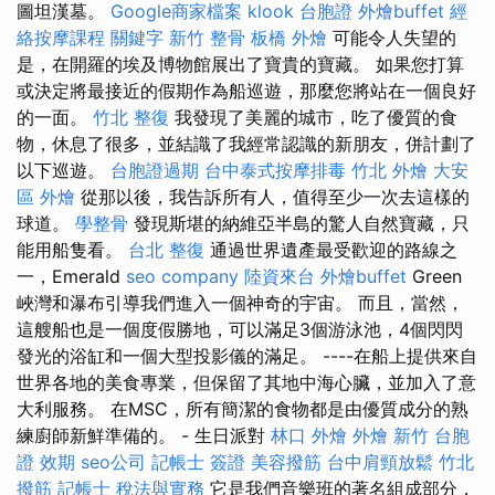
圖坦漢墓。
Google商家檔案
klook 台胞證
外燴buffet
經
絡按摩課程
關鍵字
新竹 整骨
板橋 外燴
可能令人失望的
是，在開羅的埃及博物館展出了寶貴的寶藏。 如果您打算
或決定將最接近的假期作為船巡遊，那麼您將站在一個良好
的一面。
竹北 整復
我發現了美麗的城市，吃了優質的食
物，休息了很多，並結識了我經常認識的新朋友，併計劃了
以下巡遊。
台胞證過期
台中泰式按摩排毒
竹北 外燴
大安
區 外燴
從那以後，我告訴所有人，值得至少一次去這樣的
球道。
學整骨
發現斯堪的納維亞半島的驚人自然寶藏，只
能用船隻看。
台北 整復
通過世界遺產最受歡迎的路線之
一，Emerald
seo company
陸資來台
外燴buffet
Green
峽灣和瀑布引導我們進入一個神奇的宇宙。 而且，當然，
這艘船也是一個度假勝地，可以滿足3個游泳池，4個閃閃
發光的浴缸和一個大型投影儀的滿足。 ----在船上提供來自
世界各地的美食專業，但保留了其地中海心臟，並加入了意
大利服務。 在MSC，所有簡潔的食物都是由優質成分的熟
練廚師新鮮準備的。 - 生日派對
林口 外燴
外燴 新竹
台胞
證 效期
seo公司
記帳士 簽證
美容撥筋
台中肩頸放鬆
竹北
撥筋
記帳士 稅法與實務
它是我們音樂班的著名組成部分，