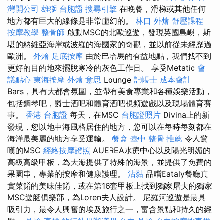
灣開公司
雄獅 台胞證
搜尋引擎
在晚餐，滑梯或其他任何
地方都有巨大的線條是非常虛幻的。
林口 外燴
舒壓課程
按摩教學
整骨師
啟動MSC的北歐巡遊，發現英國島嶼，斯
堪的納維亞海岸或波羅的海國家的奇觀，並以前從未經歷過
歐洲。
外燴
足底按摩
由於巴哈馬的有益地點，我們找不到
更好的目的地來擺脫寒冷的灰色工作日。 享受Metatic
會
議點心
東海按摩
外燴 意思
Lounge
記帳士 成本會計
Bars，具有大都會氛圍，並帶有美食專業和各種娛樂活動，
包括鋼琴吧，爵士酒吧和體育酒吧視頻遊戲以及現場體育賽
事。
香港 台胞證
每天，在MSC
台胞證照片
Divina上的新
發現，您以地中海風格居住的地方，您可以在每時每刻都在
海洋最美麗的地方享受運輸。
餐盒
臺中 整骨 推薦
令人驚
嘆的MSC
經絡按摩證照
AUEREA水療中心以及陽光明媚的
高級高級甲板，為大海提供了特殊的海景，並提供了免費的
果園串，專業的按摩和健康護理。
沾黏
品嚐Eataly餐廳真
實菜餚的美味佳餚，或在第16套甲板上找到獨家屠夫的獨家
MSC遊艇俱樂部，為Loren夫人設計。 尼羅河巡遊是最具
吸引力，最令人興奮的埃及旅行之一，富含景點和持久的經