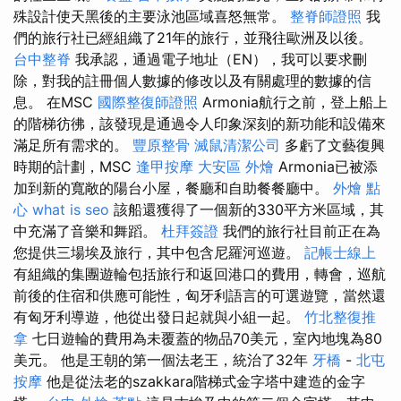
殊設計使天黑後的主要泳池區域喜怒無常。
整脊師證照
我
們的旅行社已經組織了21年的旅行，並飛往歐洲及以後。
台中整脊
我承認，通過電子地址（EN），我可以要求刪
除，對我的註冊個人數據的修改以及有關處理的數據的信
息。 在MSC
國際整復師證照
Armonia航行之前，登上船上
的階梯彷彿，該發現是通過令人印象深刻的新功能和設備來
滿足所有需求的。
豐原整骨
滅鼠清潔公司
多虧了文藝復興
時期的計劃，MSC
逢甲按摩
大安區 外燴
Armonia已被添
加到新的寬敞的陽台小屋，餐廳和自助餐餐廳中。
外燴 點
心
what is seo
該船還獲得了一個新的330平方米區域，其
中充滿了音樂和舞蹈。
杜拜簽證
我們的旅行社目前正在為
您提供三場埃及旅行，其中包含尼羅河巡遊。
記帳士線上
有組織的集團遊輪包括旅行和返回港口的費用，轉會，巡航
前後的住宿和供應可能性，匈牙利語言的可選遊覽，當然還
有匈牙利導遊，他從出發日起就與小組一起。
竹北整復推
拿
七日遊輪的費用為未覆蓋的物品70美元，室內地塊為80
美元。 他是王朝的第一個法老王，統治了32年
牙橋
-
北屯
按摩
他是從法老的szakkara階梯式金字塔中建造的金字