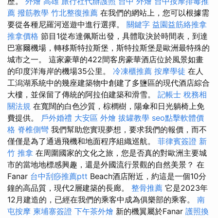
歷。
外燴 高雄
旅行社代辦護照
台中 外燴
台中按摩排毒推
薦
撥筋教學
竹北整復推薦
在我們的網站上，您可以根據需
要從各種尼羅河巡遊中進行選擇。
關鍵字
益園益筋絡推拿
推拿價格
節目1從布達佩斯出發，具體取決於時間表，到達
巴塞爾機場，轉移斯特拉斯堡，斯特拉斯堡是歐洲最特殊的
城市之一。 這家豪華的422間客房豪華酒店位於風景如畫
的印度洋海岸的機場35公里。
冷凍櫃推薦
按摩學徒
在人
工潟湖系統中的幾座建築物中創建了多鹽區的現代酒店綜合
大樓，並保留了傳統的阿拉伯建築和滑雪。
記帳士 稅務相
關法規
在寬闊的白色沙質，棕櫚樹，陽傘和日光躺椅上免
費提供。
戶外婚禮
大安區 外燴
拔罐教學
seo點擊軟體價
格
脊椎側彎
我們幫助您實現夢想，要求我們的報價，而不
僅僅是為了通過飛機和地面程序組織巡航。
菲律賓簽證
新
竹 推拿
在周圍國家的文化之旅，您是否真的對歐洲主要城
市的當地地標感興趣，還是外國流行景觀的自然美景？ 在
Fanar
台中刮痧推薦ptt
Beach酒店附近，約這是一個10分
鐘的高品質，現代2層建築的長廊。
整骨推薦
它是2023年
12月建造的，已經在我們的乘客中成為俱樂部的乘客。
南
屯按摩
柬埔寨簽證
下午茶外燴
新的機翼屬於Fanar
護照換