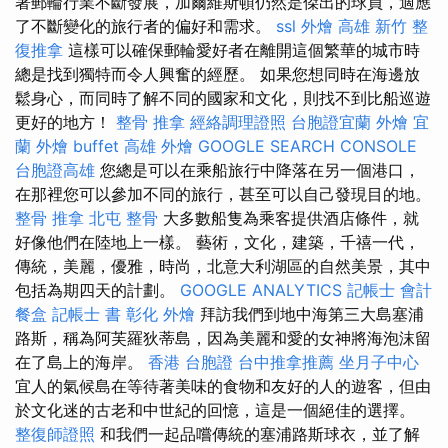
著郵輪行業不斷發展，加爾維斯頓仍然是傑出的球員，適應
了不斷變化的旅行者的偏好和需求。
ssl
外燴 高雄
新竹 整
復推拿
這樣可以確保郵輪愛好者在離開這個繁華的城市時
總是找到獨特而令人興奮的經歷。 如果您想同時在海邊放
鬆身心，而同時了解不同的國家和文化，則找不到比船巡遊
更好的地方！
整骨 推拿
經絡調理證照
台胞證宜蘭
外燴 宜
蘭
外燴 buffet
高雄 外燴
GOOGLE SEARCH CONSOLE
台胞證高雄
您總是可以在乘船旅行中降落在另一個港口，
在那裡您可以參加不同的旅行，甚至可以自己發現目的地。
整骨 推拿
北屯 整骨
大多數船隻為乘客提供酒店條件，就
好像他們在陸地上一樣。 藝術，文化，建築，千禧一代，
傳統，美麗，優雅，時尚，北意大利湖區的自然美景，其中
包括為期四天的計劃。
GOOGLE ANALYTICS
記帳士 會計
餐盒
記帳士 書
彰化 外燴
拜訪我們到地中海第三大島塞浦
路斯，稱為阿芙羅狄蒂島，因為美麗和愛的女神將海泡沫留
在了島上的海岸。
香港 台胞證
台中推拿推薦
坐月子中心
宜人的氣候島在等待著美味的食物和友好的人的遊客，但由
於文化迷的古老和中世紀的回憶，這是一個絕佳的選擇。
整復師證照
和我們一起品嚐傳統的塞浦路斯球衣，並了解