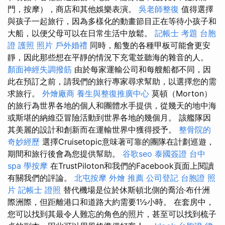
門，按摩），商店和其他娛樂表演。
吳老師整復
值得選擇
與孩子一起旅行，因為多樣化的動畫節目正在等待小孩子和
大船，以便父母可以在日常生活中放鬆。
記帳士 考題
台胞
證 護照 照片
戶外婚禮
同時，船隻的各種甲板可能會更安
靜，因此那些想在平靜的情況下充電並聽海的雜音的人。
顏面神經失調撥筋
由於每家運輸公司和每艘船都不同，因
此在預訂之前，請我們的旅行專家尋求幫助，以選擇您的需
求旅行。
外燴廠商
養生與整復推廣中心
莫頓（Morton）
的旅行為世界各地的個人和團體水手提供，從幾天的地中海
或斯堪的納維亞冒險活動到世界各地的幾個月。 該艦隊因
其美麗的設計和創新而在運輸世界中獲得授予。
整骨院的
奇妙經歷
選擇Cruisetopic意味著可靠的團隊在計劃巡遊，
期間和旅行後會為您提供幫助。
谷歌seo
泰國簽證
台中
spa
學按摩
在TrustPiloton和我們的Facebook頁面上閱讀
有關我們的評論。
北屯按摩
外燴 推薦
公司登記
台胞證 照
片
記帳士 證照
替代機場是位於休斯頓北側的喬治·布什洲
際洲際，但距離港口和道路大約需要1½小時。 在套房中，
您可以找到其最令人難忘的角色的照片，甚至可以找到梳子