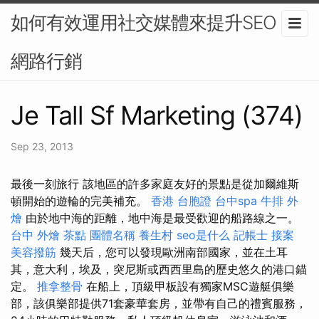
如何有效運用社交媒體來提升SEO？-
網路行銷
Je Tall Sf Marketing (374)
Sep 23, 2013
最後一刻旅行 該地區的許多家庭友好的景點是從加爾維斯
頓開始的遊輪的完美補充。
香港 台胞證
台中spa
牛排 外
燴
由於地中海的距離，地中海是最受歡迎的船路線之一。
台中 外燴 茶點
團體名稱
養生村
seo是什么
記帳士 接案
美容撥筋
幾天后，您可以發現歐洲南部國家，並在土耳
其，意大利，埃及，突尼斯或西西里島的歷史悠久的港口錨
定。
推拿整骨
在船上，頂級甲板設有獨家MSC遊艇俱樂
部，該俱樂部提供71套豪華套房，並帶有自己的禮賓服務，