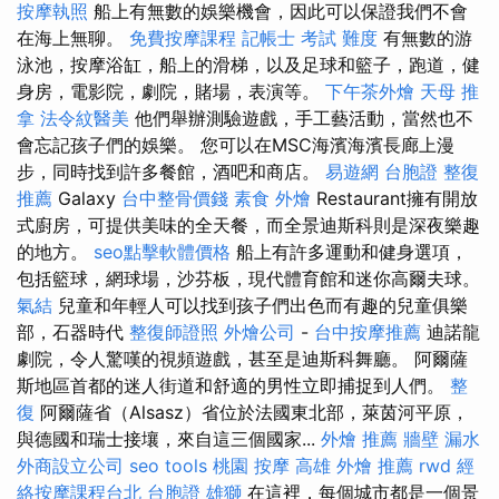
按摩執照
船上有無數的娛樂機會，因此可以保證我們不會
在海上無聊。
免費按摩課程
記帳士 考試 難度
有無數的游
泳池，按摩浴缸，船上的滑梯，以及足球和籃子，跑道，健
身房，電影院，劇院，賭場，表演等。
下午茶外燴
天母 推
拿
法令紋醫美
他們舉辦測驗遊戲，手工藝活動，當然也不
會忘記孩子們的娛樂。 您可以在MSC海濱海濱長廊上漫
步，同時找到許多餐館，酒吧和商店。
易遊網 台胞證
整復
推薦
Galaxy
台中整骨價錢
素食 外燴
Restaurant擁有開放
式廚房，可提供美味的全天餐，而全景迪斯科則是深夜樂趣
的地方。
seo點擊軟體價格
船上有許多運動和健身選項，
包括籃球，網球場，沙芬板，現代體育館和迷你高爾夫球。
氣結
兒童和年輕人可以找到孩子們出色而有趣的兒童俱樂
部，石器時代
整復師證照
外燴公司
-
台中按摩推薦
迪諾龍
劇院，令人驚嘆的視頻遊戲，甚至是迪斯科舞廳。 阿爾薩
斯地區首都的迷人街道和舒適的男性立即捕捉到人們。
整
復
阿爾薩省（Alsasz）省位於法國東北部，萊茵河平原，
與德國和瑞士接壤，來自這三個國家...
外燴 推薦
牆壁 漏水
外商設立公司
seo tools
桃園 按摩
高雄 外燴 推薦
rwd
經
絡按摩課程台北
台胞證 雄獅
在這裡，每個城市都是一個景