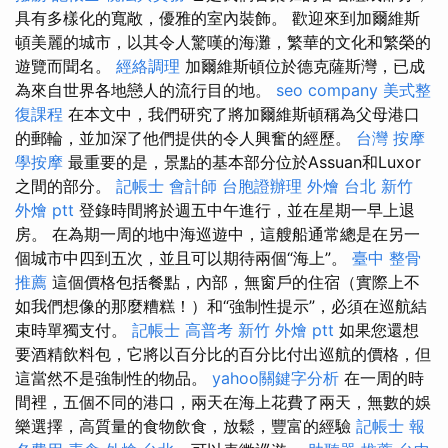
具有多樣化的寬敞，優雅的室內裝飾。 歡迎來到加爾維斯
頓美麗的城市，以其令人驚嘆的海灘，繁華的文化和繁榮的
遊覽而聞名。
經絡調理
加爾維斯頓位於德克薩斯灣，已成
為來自世界各地戀人的流行目的地。
seo company
美式整
復課程
在本文中，我們研究了將加爾維斯頓稱為父母港口
的郵輪，並加深了他們提供的令人興奮的經歷。
台灣 按摩
學按摩
最重要的是，景點的基本部分位於Assuan和Luxor
之間的部分。
記帳士 會計師
台胞證辦理
外燴 台北
新竹
外燴 ptt
登錄時間將於週五中午進行，並在星期一早上退
房。 在為期一周的地中海巡遊中，這艘船通常總是在另一
個城市中四到五次，並且可以期待兩個“海上”。
臺中 整骨
推薦
這個價格包括餐點，內部，無窗戶的住宿（實際上不
如我們想像的那麼糟糕！）和“強制性提示”，必須在巡航結
束時單獨支付。
記帳士 高普考
新竹 外燴 ptt
如果您還想
要酒精飲料包，它將以百分比的百分比付出巡航的價格，但
這當然不是強制性的物品。
yahoo關鍵字分析
在一周的時
間裡，五個不同的港口，兩天在海上花費了兩天，無數的娛
樂選擇，高質量的食物飲食，放鬆，豐富的經驗
記帳士 報