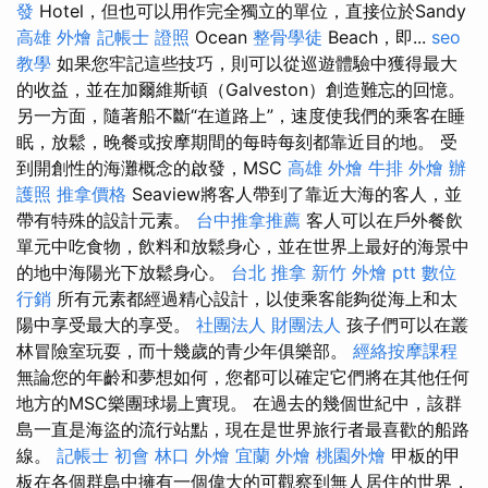
發
Hotel，但也可以用作完全獨立的單位，直接位於Sandy
高雄 外燴
記帳士 證照
Ocean
整骨學徒
Beach，即...
seo
教學
如果您牢記這些技巧，則可以從巡遊體驗中獲得最大
的收益，並在加爾維斯頓（Galveston）創造難忘的回憶。
另一方面，隨著船不斷“在道路上”，速度使我們的乘客在睡
眠，放鬆，晚餐或按摩期間的每時每刻都靠近目的地。 受
到開創性的海灘概念的啟發，MSC
高雄 外燴
牛排 外燴
辦
護照
推拿價格
Seaview將客人帶到了靠近大海的客人，並
帶有特殊的設計元素。
台中推拿推薦
客人可以在戶外餐飲
單元中吃食物，飲料和放鬆身心，並在世界上最好的海景中
的地中海陽光下放鬆身心。
台北 推拿
新竹 外燴 ptt
數位
行銷
所有元素都經過精心設計，以使乘客能夠從海上和太
陽中享受最大的享受。
社團法人 財團法人
孩子們可以在叢
林冒險室玩耍，而十幾歲的青少年俱樂部。
經絡按摩課程
無論您的年齡和夢想如何，您都可以確定它們將在其他任何
地方的MSC樂團球場上實現。 在過去的幾個世紀中，該群
島一直是海盜的流行站點，現在是世界旅行者最喜歡的船路
線。
記帳士 初會
林口 外燴
宜蘭 外燴
桃園外燴
甲板的甲
板在各個群島中擁有一個偉大的可觀察到無人居住的世界，