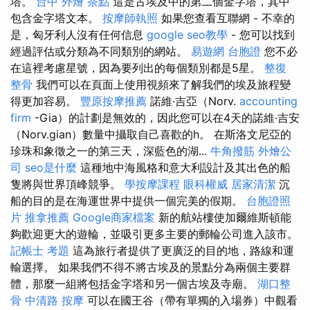
塔。
台中 外燴 茶點
這是古埃及中的第二個金字塔，其中
包含金字塔文本。
按摩師執照
如果您查看互聯網 - 不幸的
是，匈牙利人沒有任何信息
google seo教學
- 您可以找到
經過評估或分類為不同類別的網站。
易遊網 台胞證
您不必
在這裡考慮星號，因為要列出的每個類別都是5星。
整復
整骨
我們可以在頁面上使用視頻來了解我們的埃及旅程變
得更加容易。
豐原按摩推薦
諾維·吉亞（Norv.
accounting
firm
-Gia）的計劃是無效的，因此您可以在4天的諾維·吉安
（Norv.gian）數量中攝取自己喜歡的h。 在斯洛文尼亞的
珍珠和象徵之一的第三天，深藍色的湖...
牛角撥筋
外燴公
司
seo是什麼
這種地中海風格和意大利設計及其出色的船
隻將與世界頂峰競爭。
學按摩課程
眼科權威
居家清潔
沉
船的目的是在海運世界中提供一個完美的假期。
台胞證照
片
推拿推薦
Google商家檔案
新的航站樓使加爾維斯頓能
夠歡迎更大的遊輪，並吸引更多主要的郵輪公司進入該市。
記帳士 考題
這為旅行者提供了更廣泛的目的地，路線和運
輸選擇。 如果我們不得不將古埃及的景點分為兩個主要群
體，那麼一組將包括金字塔和另一個古埃及寺廟。
湖口整
骨
中清路 按摩
可以在國王谷（帶有單獨的入場券）中觀看