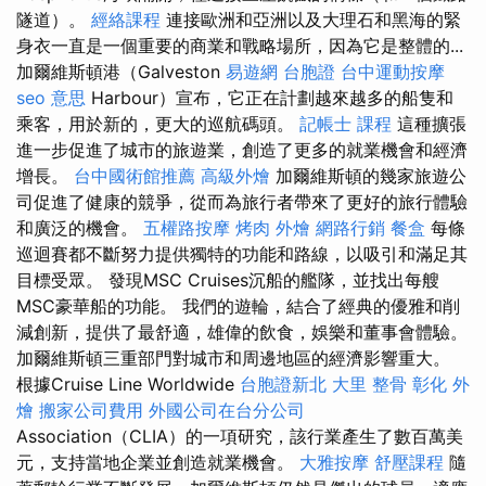
隧道）。
經絡課程
連接歐洲和亞洲以及大理石和黑海的緊
身衣一直是一個重要的商業和戰略場所，因為它是整體的...
加爾維斯頓港（Galveston
易遊網 台胞證
台中運動按摩
seo 意思
Harbour）宣布，它正在計劃越來越多的船隻和
乘客，用於新的，更大的巡航碼頭。
記帳士 課程
這種擴張
進一步促進了城市的旅遊業，創造了更多的就業機會和經濟
增長。
台中國術館推薦
高級外燴
加爾維斯頓的幾家旅遊公
司促進了健康的競爭，從而為旅行者帶來了更好的旅行體驗
和廣泛的機會。
五權路按摩
烤肉 外燴
網路行銷
餐盒
每條
巡迴賽都不斷努力提供獨特的功能和路線，以吸引和滿足其
目標受眾。 發現MSC Cruises沉船的艦隊，並找出每艘
MSC豪華船的功能。 我們的遊輪，結合了經典的優雅和削
減創新，提供了最舒適，雄偉的飲食，娛樂和董事會體驗。
加爾維斯頓三重部門對城市和周邊地區的經濟影響重大。
根據Cruise Line Worldwide
台胞證新北
大里 整骨
彰化 外
燴
搬家公司費用
外國公司在台分公司
Association（CLIA）的一項研究，該行業產生了數百萬美
元，支持當地企業並創造就業機會。
大雅按摩
舒壓課程
隨