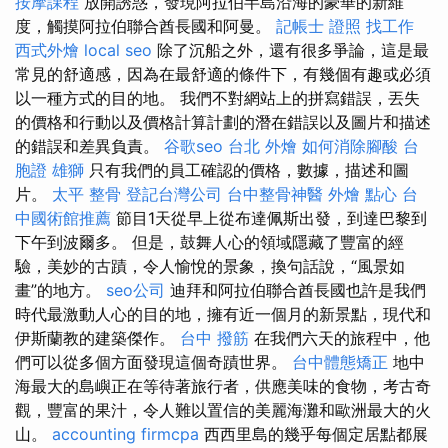
按摩課程
放開誘惑，發現阿拉伯半島沿海的豪華的新維
度，觸摸阿拉伯聯合酋長國和阿曼。
記帳士 證照 找工作
西式外燴
local seo
除了沉船之外，還有很多爭論，這是最
常見的舒適感，因為在最舒適的條件下，有幾個有趣或必須
以一種方式的目的地。 我們不對網站上的拼寫錯誤，丟失
的價格和行動以及價格計算計劃的潛在錯誤以及圖片和描述
的錯誤和差異負責。
谷歌seo
台北 外燴
如何消除腳酸
台
胞證 雄獅
只有我們的員工確認的價格，數據，描述和圖
片。
太平 整骨
登記台灣公司
台中整骨神醫
外燴 點心
台
中國術館推薦
節目1天從早上從布達佩斯出發，到達巴黎到
下午到波爾多。 但是，鼓舞人心的領域隱藏了豐富的經
驗，美妙的古蹟，令人愉悅的景象，換句話說，“風景如
畫”的地方。
seo公司
迪拜和阿拉伯聯合酋長國也許是我們
時代最激動人心的目的地，擁有近一個月的新景點，現代和
伊斯蘭教的建築傑作。
台中 撥筋
在我們六天的旅程中，他
們可以從多個方面發現這個奇蹟世界。
台中體態矯正
地中
海最大的島嶼正在等待著旅行者，供應美味的食物，考古奇
觀，豐富的果汁，令人難以置信的美麗海灘和歐洲最大的火
山。
accounting firmcpa
西西里島的幾乎每個定居點都展