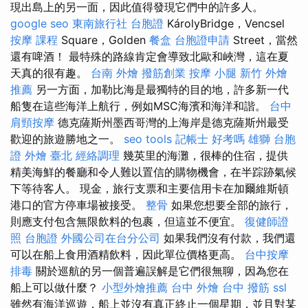
現出島上的另一面，因此值得發現它們中的許多人。
google seo
東南旅行社 台胞證
KárolyBridge，Vencsel
按摩 課程
Square，Golden
餐盒
台胞證申請
Street，當然
還有啤酒！ 最特殊的路線肯定會導致北歐和峽灣，這在夏
天真的很有趣。
台南 外燴
撥筋創業
按摩 小腿
新竹 外燴
推薦
另一方面，加勒比海是最獨特的目的地，許多新一代
船隻在這些海洋上航行，例如MSC海濱和海洋和諧。
台中
肩頸按摩
德克薩斯州墨西哥灣的上海岸是德克薩斯州最受
歡迎的旅遊勝地之一。
seo tools
記帳士 好考嗎
雄獅 台胞
證
外燴 臺北
經絡調理
幾英里的海灘，很棒的住宿，提供
精美海鮮的餐廳和令人難以置信的購物機會，在半踪跡氣候
下等待客人。 現金，旅行支票和主要信用卡在加爾維斯頓
港口的官方停車場被接受。
整骨
如果您想要全部的旅行，
則應支付包含無限飲料的包裹，但這並不便宜。
復健師證
照
台胞證
外國公司在台分公司
如果我們沒有付款，我們還
可以在船上食用酒精飲料，因此單位價格更高。
台中按摩
排毒
關於巡航的另一個普遍誤解是它們很無聊，因為您在
船上可以做什麼？
小型外燴推薦
台中 外燴
台中 撥筋
ssl
雖然有海洋巡遊，船上並沒有真正終止一個星期，並且對某