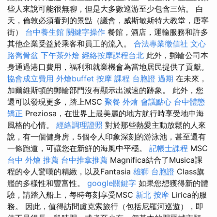
些人來說可能很無聊，但是大多數巡游至少包含三站。 白
天，倫敦必須看到的景點（議會，威斯敏斯特大教堂，唐寧
街）
台中養生館
關鍵字操作
餐館，酒店，運輸服務和許多
其他企業受益於乘客和員工的流入。
合法專業徵信社
文心
路喬骨盆
下午茶外燴
經絡按摩課程台北
此外，郵輪公司本
身通過港口費用，福利和就業機會為當地居民提供了貢獻。
協會成立費用
外燴buffet
按摩 課程
台胞證 過期
在未來，
加爾維斯頓的郵輪部門沒有顯示出減速的跡象。 此外，您
還可以發現更多，踏上MSC
聚餐 外燴
會議點心
台中體態
矯正
Preziosa，在世界上最美麗的地方航行時享受地中海
風格的心情。
經絡調理證照
對於那些熱愛主動放鬆的人來
說，有一個健身房，5個令人印象深刻的游泳池，甚至還有
一條跑道，可讓您在新鮮的海風中平穩。
記帳士課程
MSC
台中 外燴 推薦
台中推拿推薦
Magnifica結合了Musica課
程的令人驚嘆的精緻，以及Fantasia
雄獅 台胞證
Class旗
艦的多樣性和豐富性。
google關鍵字
如果您想獲得新的體
驗，請踏入船上，每時每刻享受MSC
新北 按摩
Lirica的服
務。 因此，值得訪問盧克索旅行（包括尼羅河巡遊），即