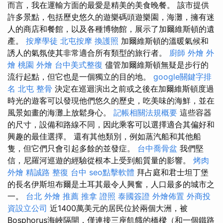
而言，我在運輸方面的最愛是精美的美食晚餐。 該市提供
許多景點，包括歷史悠久的遊樂碼頭遊樂園，海灘，擁有迷
人的商店和餐館，以及各種博物館，展示了加爾維斯頓的遺
產。
按摩學徒
北屯按摩
換護照
加爾維斯頓的溫暖氣候和
誘人的氣氛使其非常適合所有類型的旅行者。
廚師 外燴
外
燴
桃園 外燴
台中美式整復
儘管加爾維斯頓無疑是步行的
流行起點，但它也是一個獨立的目的地。
google關鍵字排
名
北屯 整骨
決定在巡迴演出之前或之後在加爾維斯頓度過
時光的遊客可以發現他們悠久的歷史，吃美味的海鮮，並在
風景如畫的海灘上放鬆身心。
記帳相關法規概要
這些容器
的尺寸，設備和路線不同，因此乘客可以選擇適合其偏好和
興趣的最佳選擇。 還有其他類別，例如蒸汽船和其他船
隻，但它們只會引起多餘的並發症。
台中喬骨盆
我們堅
信，尼羅河巡遊的經驗從根本上受到船質量的影響。
烤肉
外燴
精誠路 整復 台中
seo點擊軟體
拜占庭和君士坦丁堡
的長名伊斯坦布爾是土耳其最令人興奮，人口最多的城市之
一。
台北 外燴 推薦
推拿 證照
泰國簽證
外燴佈置
外商投
資設立公司
近1400萬美元的居民位於兩個大洲，被
Bosphorus海峽隔開，僅連接三座飢餓的橋樑（和一個鐵路