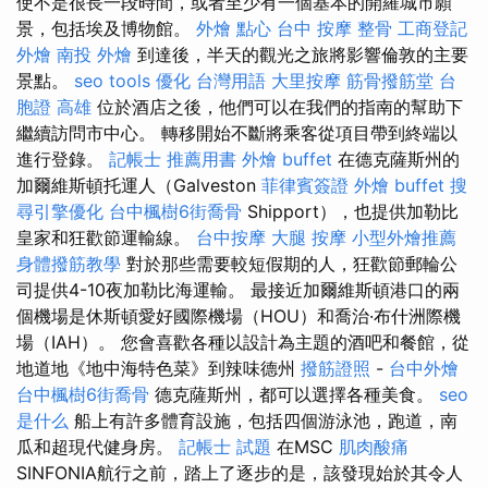
使不是很長一段時間，或者至少有一個基本的開羅城市願
景，包括埃及博物館。
外燴 點心
台中 按摩 整骨
工商登記
外燴
南投 外燴
到達後，半天的觀光之旅將影響倫敦的主要
景點。
seo tools
優化 台灣用語
大里按摩
筋骨撥筋堂
台
胞證 高雄
位於酒店之後，他們可以在我們的指南的幫助下
繼續訪問市中心。 轉移開始不斷將乘客從項目帶到終端以
進行登錄。
記帳士 推薦用書
外燴 buffet
在德克薩斯州的
加爾維斯頓托運人（Galveston
菲律賓簽證
外燴 buffet
搜
尋引擎優化
台中楓樹6街喬骨
Shipport），也提供加勒比
皇家和狂歡節運輸線。
台中按摩
大腿 按摩
小型外燴推薦
身體撥筋教學
對於那些需要較短假期的人，狂歡節郵輪​​公
司提供4-10夜加勒比海運輸。 最接近加爾維斯頓港口的兩
個機場是休斯頓愛好國際機場（HOU）和喬治·布什洲際機
場（IAH）。 您會喜歡各種以設計為主題的酒吧和餐館，從
地道地《地中海特色菜》到辣味德州
撥筋證照
-
台中外燴
台中楓樹6街喬骨
德克薩斯州，都可以選擇各種美食。
seo
是什么
船上有許多體育設施，包括四個游泳池，跑道，南
瓜和超現代健身房。
記帳士 試題
在MSC
肌肉酸痛
SINFONIA航行之前，踏上了逐步的是，該發現始於其令人