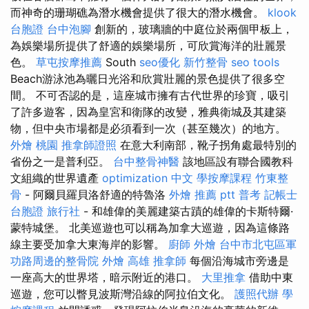
而神奇的珊瑚礁為潛水機會提供了很大的潛水機會。
klook
台胞證
台中泡腳
創新的，玻璃牆的中庭位於兩個甲板上，
為娛樂場所提供了舒適的娛樂場所，可欣賞海洋的壯麗景
色。
草屯按摩推薦
South
seo優化
新竹整骨
seo tools
Beach游泳池為曬日光浴和欣賞壯麗的景色提供了很多空
間。 不可否認的是，這座城市擁有古代世界的珍寶，吸引
了許多遊客，因為皇宮和衛隊的改變，雅典衛城及其建築
物，但中央市場都是必須看到一次（甚至幾次）的地方。
外燴 桃園
推拿師證照
在意大利南部，靴子拐角處最特別的
省份之一是普利亞。
台中整骨神醫
該地區設有聯合國教科
文組織的世界遺產
optimization 中文
學按摩課程
竹東整
骨
- 阿爾貝羅貝洛舒適的特魯洛
外燴 推薦 ptt
普考 記帳士
台胞證 旅行社
- 和雄偉的美麗建築古蹟的雄偉的卡斯特爾·
蒙特城堡。 北美巡遊也可以稱為加拿大巡遊，因為這條路
線主要受加拿大東海岸的影響。
廚師 外燴
台中市北屯區軍
功路周邊的整骨院
外燴 高雄
推拿師
每個沿海城市旁邊是
一座高大的世界塔，暗示附近的港口。
大里推拿
借助中東
巡遊，您可以瞥見波斯灣沿線的阿拉伯文化。
護照代辦
學