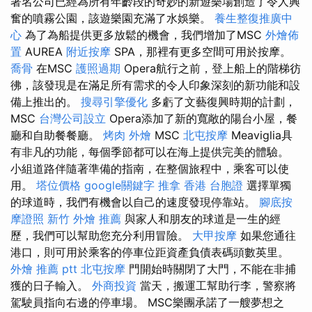
著名公司已經為所有年齡段的奇妙的新遊樂場創造了令人興
奮的噴霧公園，該遊樂園充滿了水娛樂。
養生整復推廣中
心
為了為船提供更多放鬆的機會，我們增加了MSC
外燴佈
置
AUREA
附近按摩
SPA，那裡有更多空間可用於按摩。
喬骨
在MSC
護照過期
Opera航行之前，登上船上的階梯彷
彿，該發現是在滿足所有需求的令人印象深刻的新功能和設
備上推出的。
搜尋引擎優化
多虧了文藝復興時期的計劃，
MSC
台灣公司設立
Opera添加了新的寬敞的陽台小屋，餐
廳和自助餐餐廳。
烤肉 外燴
MSC
北屯按摩
Meaviglia具
有非凡的功能，每個季節都可以在海上提供完美的體驗。
小組道路伴隨著準備的指南，在整個旅程中，乘客可以使
用。
塔位價格
google關鍵字
推拿
香港 台胞證
選擇單獨
的球道時，我們有機會以自己的速度發現停靠站。
腳底按
摩證照
新竹 外燴 推薦
與家人和朋友的球道是一生的經
歷，我們可以幫助您充分利用冒險。
大甲按摩
如果您通往
港口，則可用於乘客的停車位距資產負債表碼頭數英里。
外燴 推薦 ptt
北屯按摩
門開始時關閉了大門，不能在非捕
獲的日子輸入。
外商投資
當天，搬運工幫助行李，警察將
駕駛員指向右邊的停車場。 MSC樂團承諾了一艘夢想之