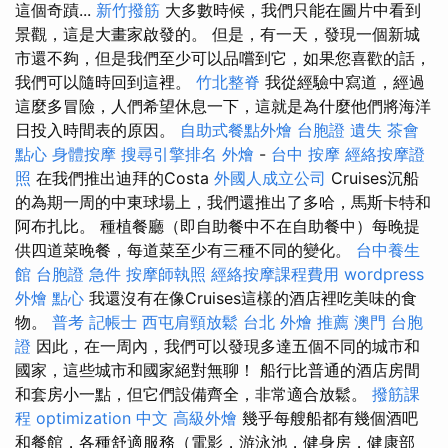
這個奇蹟...
新竹撥筋
大多數時候，我們只能在圖片中看到
景觀，這是大畫家啟發的。 但是，有一天，發現一個新城
市還不夠，但是我們至少可以品嚐到它，如果您喜歡的話，
我們可以隨時回到這裡。
竹北整脊
我從經驗中寫道，經過
這麼多冒險，人們希望休息一下，這就是為什麼他們將海洋
日投入時間表的原因。
自助式餐點外燴
台胞證 遺失
茶會
點心
身體按摩
搜尋引擎排名
外燴
-
台中 按摩
經絡按摩證
照
在我們推出迪拜的Costa
外國人成立公司
Cruises沉船
的為期一周的中東球場上，我們還推出了多哈，馬斯卡特和
阿布扎比。 種植餐廳（即自助餐中不在自助餐中）每晚提
供四道菜晚餐，每道菜至少有三種不同的變化。
台中養生
館
台胞證 急件
按摩師執照
經絡按摩課程費用
wordpress
外燴 點心
我還沒有在像Cruises這樣的酒店裡吃美味的食
物。
普考 記帳士
西屯肩頸放鬆
台北 外燴 推薦
澳門 台胞
證
因此，在一周內，我們可以發現多達五個不同的城市和
國家，這些城市和國家絕對無聊！ 船行比普通的酒店房間
和套房小一點，但它們設備齊全，非常適合放鬆。
撥筋課
程
optimization 中文
高級外燴
幾乎每艘船都有幾個酒吧
和餐館，各種舒適服務（電影，游泳池，健身房，健康部