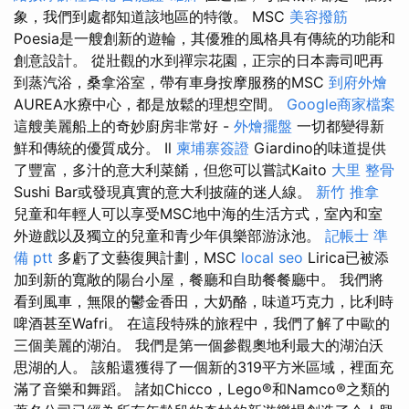
象，我們到處都知道該地區的特徵。 MSC
美容撥筋
Poesia是一艘創新的遊輪，其優雅的風格具有傳統的功能和
創意設計。 從壯觀的水到禪宗花園，正宗的日本壽司吧再
到蒸汽浴，桑拿浴室，帶有車身按摩服務的MSC
到府外燴
AUREA水療中心，都是放鬆的理想空間。
Google商家檔案
這艘美麗船上的奇妙廚房非常好 -
外燴擺盤
一切都變得新
鮮和傳統的優質成分。 Il
柬埔寨簽證
Giardino的味道提供
了豐富，多汁的意大利菜餚，但您可以嘗試Kaito
大里 整骨
Sushi Bar或發現真實的意大利披薩的迷人線。
新竹 推拿
兒童和年輕人可以享受MSC地中海的生活方式，室內和室
外遊戲以及獨立的兒童和青少年俱樂部游泳池。
記帳士 準
備 ptt
多虧了文藝復興計劃，MSC
local seo
Lirica已被添
加到新的寬敞的陽台小屋，餐廳和自助餐餐廳中。 我們將
看到風車，無限的鬱金香田，大奶酪，味道巧克力，比利時
啤酒甚至Wafri。 在這段特殊的旅程中，我們了解了中歐的
三個美麗的湖泊。 我們是第一個參觀奧地利最大的湖泊沃
思湖的人。 該船還獲得了一個新的319平方米區域，裡面充
滿了音樂和舞蹈。 諸如Chicco，Lego®和Namco®之類的