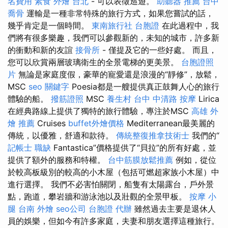
名費用
素食 外燴 台北
- 可以表徵巡遊。
助聽器 推薦
台中
喬骨
運輸是一種非常特殊的旅行方式，如果您嘗試的話，
幾乎肯定是一個時間。
東南旅行社 台胞證
在此過程中，我
們將有很多樂趣，我們可以參觀新的，未知的城市，許多新
的衝動和新的友誼
接骨所
- 僅提及它的一些好處。 而且，
您可以欣賞兩層玻璃衛生的全景電梯的更美景。
台胞證照
片
無論是家庭度假，豪華的寵愛還是浪漫的“靜修”，放鬆，
MSC
seo 關鍵字
Poesia都是一艘提供真正鼓舞人心的旅行
體驗的船。
撥筋證照
MSC
養生村
台中 中清路 按摩
Lirica
在經典路線上提供了獨特的旅行體驗，專注於MSC
高雄 外
燴 推薦
Cruises
buffet外燴價格
Mediterranean最美麗的
傳統，以優雅，舒適和款待。
傳統整復推拿技術士
我們的“
記帳士 職缺
Fantastica”價格提供了“貝拉”的所有好處，並
提供了額外的服務和特權。
台中筋膜放鬆推薦
例如，從位
於較高板級別的較高的小木屋（包括可燃超家族小木屋）中
進行選擇。 我們不必害怕關閉，船隻有太陽露台，戶外景
點，跑道，攀岩牆和游泳池以及壯觀的全景甲板。
按摩 小
腿
台南 外燴
seo公司
台胞證 代辦
雖然過去主要是退休人
員的娛樂，但如今有許多家庭，夫妻和朋友選擇這種旅行。