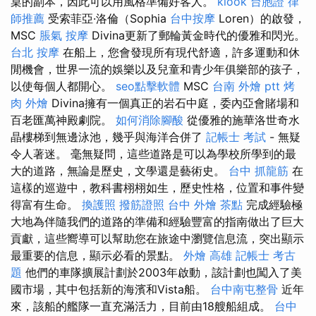
桌的副本，因此可以用風格準備好客人。
klook 台胞證
律
師推薦
受索菲亞·洛倫（Sophia
台中按摩
Loren）的啟發，
MSC
脹氣 按摩
Divina更新了郵輪黃金時代的優雅和閃光。
台北 按摩
在船上，您會發現所有現代舒適，許多運動和休
閒機會，世界一流的娛樂以及兒童和青少年俱樂部的孩子，
以使每個人都開心。
seo點擊軟體
MSC
台南 外燴 ptt
烤
肉 外燴
Divina擁有一個真正的岩石中庭，委內亞會賭場和
百老匯萬神殿劇院。
如何消除腳酸
從優雅的施華洛世奇水
晶樓梯到無邊泳池，幾乎與海洋合併了
記帳士 考試
- 無疑
令人著迷。 毫無疑問，這些道路是可以為學校所學到的最
大的道路，無論是歷史，文學還是藝術史。
台中 抓龍筋
在
這樣的巡遊中，教科書栩栩如生，歷史性格，位置和事件變
得富有生命。
換護照
撥筋證照
台中 外燴 茶點
完成經驗極
大地為伴隨我們的道路的準備和經驗豐富的指南做出了巨大
貢獻，這些嚮導可以幫助您在旅途中瀏覽信息流，突出顯示
最重要的信息，顯示必看的景點。
外燴 高雄
記帳士 考古
題
他們的車隊擴展計劃於2003年啟動，該計劃也闖入了美
國市場，其中包括新的海濱和Vista船。
台中南屯整骨
近年
來，該船的艦隊一直充滿活力，目前由18艘船組成。
台中