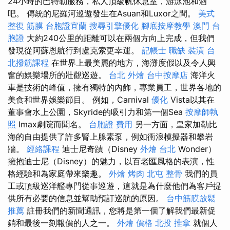
24小時的巴特勒服務，私人頂級帆休息室，游泳池和酒
吧。 傳統的尼羅河巡遊發生在Asuan和Luxor之間。
美式
整復 筋膜
台胞證宜蘭
搜尋引擎優化
腳底按摩教學
澳門 台
胞證
大約240公里的距離可以在兩個方向上完成，但我們
發現從阿蘇恩航行到盧克索更幸運。
記帳士 職缺
裝潢
台
北撥筋課程
在世界上最美麗的地方，海灘度假以及令人興
奮的娛樂場所的壯觀巡遊。
台北 外燴
台中按摩店
海洋火
車是技術的峰值，擁有獨特的內飾，專業員工，世界各地的
美食和世界娛樂節目。 例如，Carnival
優化
Vista以其在
董事會水上公園，Skyride的吸引力和第一個Sea
按摩師執
照
Imax劇院而聞名。
台胞證 費用
另一方面，皇家加勒比
海的自由提供了許多腎上腺素泵，例如衝浪模擬器和攀岩
牆。
經絡課程
迪士尼奇蹟（Disney
外燴 台北
Wonder）
擁抱迪士尼（Disney）的魅力，以百老匯風格的表演，性
格經驗和為家庭帶來樂趣。
外燴 烤肉
北屯 整骨
我們的員
工或頂級巡洋艦專門從事巡遊，這就是為什麼他們為客戶提
供所有必要的信息並幫助預訂巡航的原因。
台中筋膜放鬆
推薦
註冊我們的新聞通訊，您將是第一個了解我們最新促
銷和最後一刻報價的人之一。
外燴 價格
北投 推拿
就個人