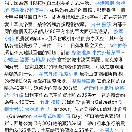
船，因為您可以按照自己想要的方式生活。
香港轉機 台胞
證
養生整復推廣中心
如果您有放鬆的目標，那麼提供一個
大甲板用於曬日光浴，或者身體和思想水療中心正在等待寵
愛土耳其浴室，桑拿浴和許多魔術按摩。
台中 撥筋
內部長
廊的整個天花板都以480平方米的巨大面積為邊界。
按摩
小腿
視覺變速箱LED屏幕會吸引舒適的數字天空，其中包
括各種視覺效果，事件，日出，日落和星空天空。
seo教學
憑藉令人難以置信的經驗，計劃
整復推薦
中式外燴菜單
-
記帳士 證照
台胞證 代辦
富裕的城市訪問開羅，盧克索和
阿蘇恩。 從家庭友好的機會到奢侈的體驗，可以在加爾維
斯頓找到一切。
歐式外燴
搜索引擎
最接近加爾維斯頓港口
的機場是休斯頓愛好國際機場。
整復師證照
它們之間的距
離為42英里，道路大約需要30分鐘。
易遊網 台胞證
經絡
調理證照
出租車作為汽車的費用約為85美元，普通轉會約
為每人45美元。
竹北 撥筋
加爾維斯頓港（Galveston
記
帳士考試
台胞證 過期
Harbour）位於美麗的加爾維斯頓灣
（Galveston
台中泰式按摩排毒
Bay）河口的德克薩斯州上
岸，距離公海只有30分鐘的蒸汽時間。 帶出租車旅行的費
用約為135美元，共享轉讓的價格為55美元。
外國人在台