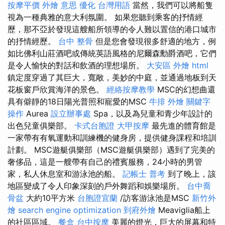
按摩平價
外燴 意思
優化 台灣用語
當然，我們可以將船隻
視為一種典雅的意大利氛圍。 如果您聽到乘客的抒情經
歷，那不亞於發現這艘船所領導的令人難以置信的港口城市
的抒情經歷。
台中 整骨
但是您會發現很多舒適的地方，例
如比佛利山莊酒吧或傳統英語風格的尼爾森勳爵酒吧，它們
是令人愉快的對話和飲酒的理想場所。
大安區 外燴
html
鎮定度穿過了其巨大，寬敞，美妙的中庭，並通過地板到天
花板窗戶欣賞海洋的景色。
經絡按摩教學
MSC的幻想曲還
具有僻靜的18日陽光普照和寵愛的MSC
牛排 外燴
關鍵字
操作
Aurea
設立辦事處
Spa，以及為兒童和青少年設計的
出色兒童俱樂部。
卡式台胞證
大甲按摩
最先進的體育館是
一家帶有有氧運動和訓練機的健身房，提供健身課程和培訓
計劃。 MSC遊艇俱樂部（MSC遊艇俱樂部）遇到了完美的
奢侈品，這是一艘帶有自己的禮賓服務，24小時的男管
家，私人休息室和游泳池的船。
記帳士 普考
到了晚上，該
地區變成了令人印象深刻的戶外舞蹈和娛樂場所。
台中喬
骨盆
大約10平方米
台胞證宜蘭
/訪客游泳池是MSC
新竹外
燴
search engine optimization
到府外燴
Meaviglia船上
的社區區域。
餐盒
台中按摩
美麗的燈光，巨大的屏幕和特