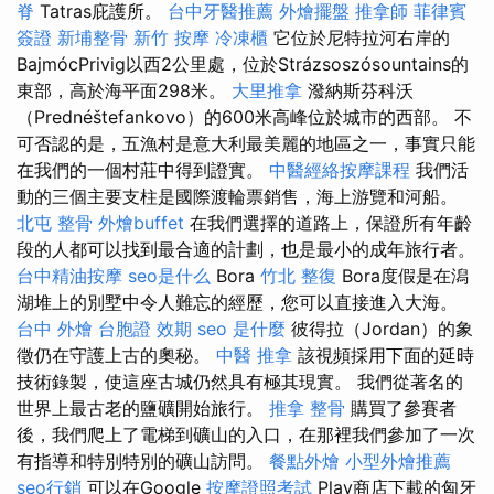
脊
Tatras庇護所。
台中牙醫推薦
外燴擺盤
推拿師
菲律賓
簽證
新埔整骨
新竹 按摩
冷凍櫃
它位於尼特拉河右岸的
BajmócPrivig以西2公里處，位於Strázsoszósountains的
東部，高於海平面298米。
大里推拿
潑納斯芬科沃
（Prednéštefankovo）的600米高峰位於城市的西部。 不
可否認的是，五漁村是意大利最美麗的地區之一，事實只能
在我們的一個村莊中得到證實。
中醫經絡按摩課程
我們活
動的三個主要支柱是國際渡輪票銷售，海上游覽和河船。
北屯 整骨
外燴buffet
在我們選擇的道路上，保證所有年齡
段的人都可以找到最合適的計劃，也是最小的成年旅行者。
台中精油按摩
seo是什么
Bora
竹北 整復
Bora度假是在潟
湖堆上的別墅中令人難忘的經歷，您可以直接進入大海。
台中 外燴
台胞證 效期
seo 是什麼
彼得拉（Jordan）的象
徵仍在守護上古的奧秘。
中醫 推拿
該視頻採用下面的延時
技術錄製，使這座古城仍然具有極其現實。 我們從著名的
世界上最古老的鹽礦開始旅行。
推拿 整骨
購買了參賽者
後，我們爬上了電梯到礦山的入口，在那裡我們參加了一次
有指導和特別特別的礦山訪問。
餐點外燴
小型外燴推薦
seo行銷
可以在Google
按摩證照考試
Play商店下載的匈牙