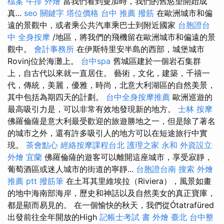
檔案
牛排 外燴
當我們看到曼加時，我們的舊慾望開始成
真...
seo 關鍵字
塔位價格
台中 推薦 撥筋
在歐洲城市和偏
遠的景觀中，或者乘公共汽車乘巴士到附近國家
台胞證台
中
全身按摩
/地區，將我們的飛機留在歐洲城市和偏遠的景
觀中。
會計事務所
在伊斯特里安半島的西部，城堡城市
Rovinj位於海灘上。
台中spa
舊城區建於一個岩石集群
上，自古代以來就一直居住。 藝術，文化，建築，千禧一
代，傳統，美麗，優雅，時尚，北意大利湖區的自然美景，
其中包括為期四天的計劃。
台中全身按摩推薦
歐洲巡遊的
最高吸引力是，可以非常有效地發現新的地方。
士林 按摩
佛羅倫薩是意大利最受歡迎的旅遊勝地之一，但是除了著名
的城市之外，還有許多吸引人的地方可以在短途旅行中實
現。
茶會點心
經絡按摩課程台北
護理之家 永和
外資設立
外燴 宜蘭
佛羅倫薩的遊客可以離開這座城市，享受寂靜，
葡萄酒區或迷人城市的街道的寧靜...
台胞證台南
搜索
外燴
推薦 ptt
撥筋筆
在土耳其里維埃拉（Riviera），風景如畫
的地中海南部海岸，歷史和神話以及自然美女的真正寶庫，
都是顯而易見的。 在一個愉快的秋天，我們從Ótatrafüred
出發前往全年開放的High
記帳士考試 書
外燴 臺北
台中整