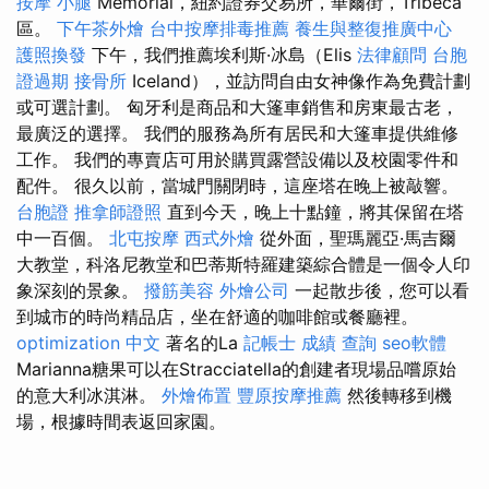
按摩 小腿
Memorial，紐約證券交易所，華爾街，Tribeca
區。
下午茶外燴
台中按摩排毒推薦
養生與整復推廣中心
護照換發
下午，我們推薦埃利斯·冰島（Elis
法律顧問
台胞
證過期
接骨所
Iceland），並訪問自由女神像作為免費計劃
或可選計劃。 匈牙利是商品和大篷車銷售和房東最古老，
最廣泛的選擇。 我們的服務為所有居民和大篷車提供維修
工作。 我們的專賣店可用於購買露營設備以及校園零件和
配件。 很久以前，當城門關閉時，這座塔在晚上被敲響。
台胞證
推拿師證照
直到今天，晚上十點鐘，將其保留在塔
中一百個。
北屯按摩
西式外燴
從外面，聖瑪麗亞·馬吉爾
大教堂，科洛尼教堂和巴蒂斯特羅建築綜合體是一個令人印
象深刻的景象。
撥筋美容
外燴公司
一起散步後，您可以看
到城市的時尚精品店，坐在舒適的咖啡館或餐廳裡。
optimization 中文
著名的La
記帳士 成績 查詢
seo軟體
Marianna糖果可以在Stracciatella的創建者現場品嚐原始
的意大利冰淇淋。
外燴佈置
豐原按摩推薦
然後轉移到機
場，根據時間表返回家園。