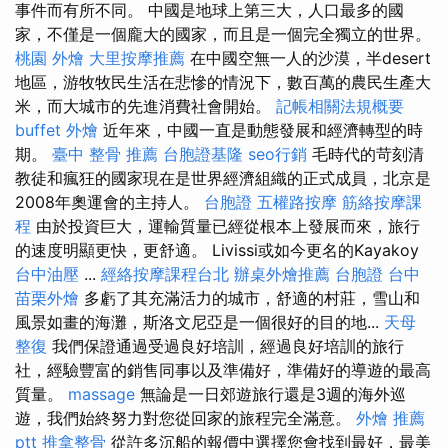
事件而有所不同。 中國是地球上第三大，人口最多的國
家，不僅是一個龐大的國家，而且是一個完全獨立的世界。
桃園 外燴
大里按摩推薦
在中國空無一人的沙漠，半desert
地區，游牧牧民生活在悲慘的情況下，數百萬的農民生產大
米，而大城市的先進消費社會開始。
記帳相關法規概要
buffet 外燴
近年來，中國一直是動態發展和經濟轉型的時
期。
臺中 整骨 推薦
台胞證基隆
seo行銷
毛時代的苛刻清
教徒和瘋狂的國家現在是世界經濟組織的正式成員，北京是
2008年奧運會的主持人。
台胞證
五權路按摩
筋絡按摩課
程
由於投資巨大，運輸質量已經從根本上發展而來，旅行
的速度明顯更快，更舒適。 Livissi或如今更名的Kayakoy
台中油壓
...
經絡按摩課程台北
辦桌外燴推薦
台胞證 台中
苗栗外燴
多虧了其充滿活力的城市，舒適的村莊，雪山和
風景如畫的海灘，斯洛文尼亞是一個很好的目的地...
天母
整復
我們保證通過受過良好培訓，經過良好培訓的旅行
社，經驗豐富的銷售同事以及準備好，準備好的導遊的最高
質量。
massage
無論是一日郊遊旅行還是3週的海外巡
遊，我們始終努力對您從回家的旅程完全滿意。
外燴 推薦
ptt
推拿整骨
從許多沉船的報價中選擇您會找到最好，最美