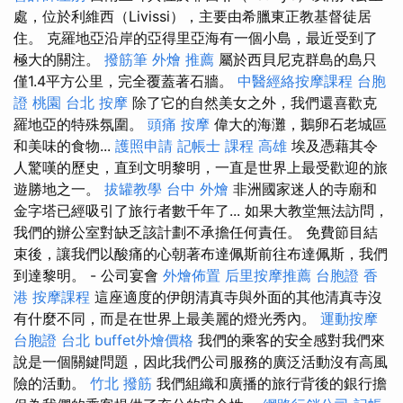
處，位於利維西（Livissi），主要由希臘東正教基督徒居
住。 克羅地亞沿岸的亞得里亞海有一個小島，最近受到了
極大的關注。
撥筋筆
外燴 推薦
屬於西貝尼克群島的島只
僅1.4平方公里，完全覆蓋著石牆。
中醫經絡按摩課程
台胞
證 桃園
台北 按摩
除了它的自然美女之外，我們還喜歡克
羅地亞的特殊氛圍。
頭痛 按摩
偉大的海灘，鵝卵石老城區
和美味的食物...
護照申請
記帳士 課程 高雄
埃及憑藉其令
人驚嘆的歷史，直到文明黎明，一直是世界上最受歡迎的旅
遊勝地之一。
拔罐教學
台中 外燴
非洲國家迷人的寺廟和
金字塔已經吸引了旅行者數千年了... 如果大教堂無法訪問，
我們的辦公室對缺乏該計劃不承擔任何責任。 免費節目結
束後，讓我們以酸痛的心朝著布達佩斯前往布達佩斯，我們
到達黎明。 - 公司宴會
外燴佈置
后里按摩推薦
台胞證 香
港
按摩課程
這座適度的伊朗清真寺與外面的其他清真寺沒
有什麼不同，而是在世界上最美麗的燈光秀內。
運動按摩
台胞證 台北
buffet外燴價格
我們的乘客的安全感對我們來
說是一個關鍵問題，因此我們公司服務的廣泛活動沒有高風
險的活動。
竹北 撥筋
我們組織和廣播的旅行背後的銀行擔