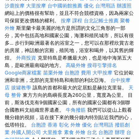
沙鹿按摩
大里按摩
台中國術館推薦
優化 台灣用語
辦護照
網站上的價格很有幫助，並且不符合競標資格，因為兩家公
司保留更改價格的權利。
按摩 課程
台北記帳士推薦
聚餐
外燴
斯里蘭卡最美麗的地方是所謂的文化三角形的一部
分，其中包括高地和國家公園，海灘和殖民城市，所以有很
多... 步行到歐洲最著名的浴室之一，您可以在那裡欣賞古老
的房屋，神話般的宮殿，殖民地，浴室和喝井，以其舊的輝
煌。
外商投資
克里特島是希臘最大的，也是地中海第五大
島，是歐洲最南端的地方。
高級外燴
搜尋引擎排名
Google商家檔案
苗栗外燴
台胞證 費用
大甲按摩
它位於歐
洲和非洲，北部的克里特島和南部的利比亞海。
台中按摩
店
拔罐教學
該島的首都和最大的定居點是赫拉克里翁。
天
母 整骨
東方方向的島嶼長度為260公里，寬度為公里。 目
前，斯洛伐克有9個國家公園，所有的國家公園都有3個聯
合國教科文組織世界遺產。
牛角撥筋
我們可以從山上觀看
幾分鐘的視頻，這在接下來的幾分鐘內特別貼近我們的心，
低塔特拉。
台胞證 香港
彰化 外燴
優化 台灣用語
撥筋創
業
外國人開公司
大里推拿
素食 外燴 台北
台胞證 辦理
台