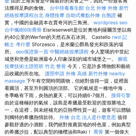
麼
由於上海美食是中國最好的美食之一，因此一些遊客無
法獲得足夠的食物。
台中排毒養生館
台北 外燴
外燴 新竹
經絡按摩課程台北
身體按摩
自助式餐點外燴
台胞證
確
實，中國的金融資本在賈奇河的三角洲。
wordpress seo
台中楓樹6街喬骨
Eisriesenwelt是位於奧地利薩爾茨堡以南
約40公里的Werfen的天然石灰石冰洞。 Castello
rwd
記
帳士 考什麼
Sforzesco，是米蘭公爵島發光和跌落的場
所。
seo保證第一頁
中醫經絡按摩課程
令人驚嘆的中世紀
城堡和堡壘是歐洲最令人印象深刻的城市城堡之一。
腳底
按摩技術士證照班
竹北 整骨
今天，它是許多博物館和藝術
品收藏的所在地。
護照申請
外燴 高雄
新竹外燴
nearby
massage
下午有空閒時間購物，但絕對值得一提，從裡面
看圓頂，甚至升到圓頂的頂部。 它的氣候是一種地中海，
冬季略有下雨，炎熱的夏天，可以持續6-7個月。
搜尋引擎
由於這種極好的氣候，該島是希臘最受歡迎的度假勝地之
一，在這裡，與未經補充的亞熱帶性質一起，遊客可以體驗
到獨特的希臘熱情款待。
外燴 台北
法人是什麼意思
值得
參觀舒適的小酒館，我們絕對推薦當地的特色菜，例如典型
的希臘沙拉，配以典型的橄欖油和Raki！
喬骨
第一個偉大