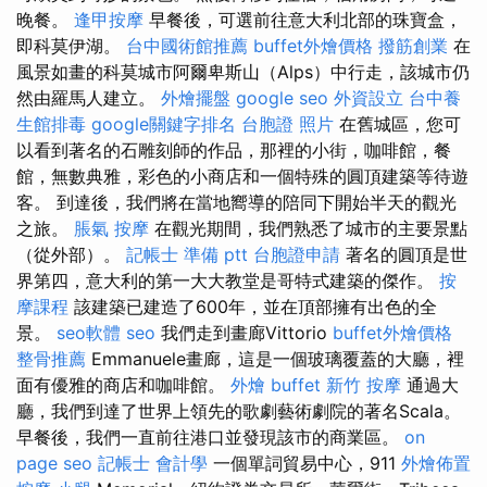
晚餐。
逢甲按摩
早餐後，可選前往意大利北部的珠寶盒，
即科莫伊湖。
台中國術館推薦
buffet外燴價格
撥筋創業
在
風景如畫的科莫城市阿爾卑斯山（Alps）中行走，該城市仍
然由羅馬人建立。
外燴擺盤
google seo
外資設立
台中養
生館排毒
google關鍵字排名
台胞證 照片
在舊城區，您可
以看到著名的石雕刻師的作品，那裡的小街，咖啡館，餐
館，無數典雅，彩色的小商店和一個特殊的圓頂建築等待遊
客。 到達後，我們將在當地嚮導的陪同下開始半天的觀光
之旅。
脹氣 按摩
在觀光期間，我們熟悉了城市的主要景點
（從外部）。
記帳士 準備 ptt
台胞證申請
著名的圓頂是世
界第四，意大利的第一大大教堂是哥特式建築的傑作。
按
摩課程
該建築已建造了600年，並在頂部擁有出色的全
景。
seo軟體
seo
我們走到畫廊Vittorio
buffet外燴價格
整骨推薦
Emmanuele畫廊，這是一個玻璃覆蓋的大廳，裡
面有優雅的商店和咖啡館。
外燴 buffet
新竹 按摩
通過大
廳，我們到達了世界上領先的歌劇藝術劇院的著名Scala。
早餐後，我們一直前往港口並發現該市的商業區。
on
page seo
記帳士 會計學
一個單詞貿易中心，911
外燴佈置