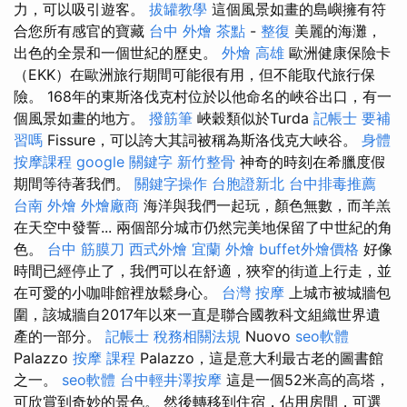
力，可以吸引遊客。
拔罐教學
這個風景如畫的島嶼擁有符
合您所有感官的寶藏
台中 外燴 茶點
-
整復
美麗的海灘，
出色的全景和一個世紀的歷史。
外燴 高雄
歐洲健康保險卡
（EKK）在歐洲旅行期間可能很有用，但不能取代旅行保
險。 168年的東斯洛伐克村位於以他命名的峽谷出口，有一
個風景如畫的地方。
撥筋筆
峽穀類似於Turda
記帳士 要補
習嗎
Fissure，可以誇大其詞被稱為斯洛伐克大峽谷。
身體
按摩課程
google 關鍵字
新竹整骨
神奇的時刻在希臘度假
期間等待著我們。
關鍵字操作
台胞證新北
台中排毒推薦
台南 外燴
外燴廠商
海洋與我們一起玩，顏色無數，而羊羔
在天空中發誓... 兩個部分城市仍然完美地保留了中世紀的角
色。
台中 筋膜刀
西式外燴
宜蘭 外燴
buffet外燴價格
好像
時間已經停止了，我們可以在舒適，狹窄的街道上行走，並
在可愛的小咖啡館裡放鬆身心。
台灣 按摩
上城市被城牆包
圍，該城牆自2017年以來一直是聯合國教科文組織世界遺
產的一部分。
記帳士 稅務相關法規
Nuovo
seo軟體
Palazzo
按摩 課程
Palazzo，這是意大利最古老的圖書館
之一。
seo軟體
台中輕井澤按摩
這是一個52米高的高塔，
可欣賞到奇妙的景色。 然後轉移到住宿，佔用房間，可選