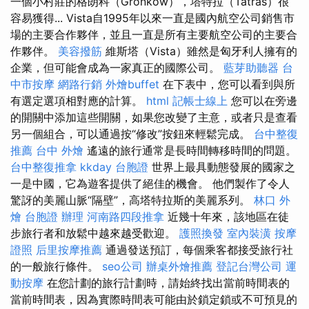
一個小村莊的格朗科（Gronkow），塔特拉（Tatras）很
容易獲得... Vista自1995年以來一直是國內航空公司銷售市
場的主要合作夥伴，並且一直是所有主要航空公司的主要合
作夥伴。
美容撥筋
維斯塔（Vista）雖然是匈牙利人擁有的
企業，但可能會成為一家真正的國際公司。
藍芽助聽器
台
中市按摩
網路行銷
外燴buffet
在下表中，您可以看到與所
有選定選項相對應的計算。
html
記帳士線上
您可以在旁邊
的開關中添加這些開關，如果您改變了主意，或者只是查看
另一個組合，可以通過按“修改”按鈕來輕鬆完成。
台中整復
推薦
台中 外燴
遙遠的旅行通常是長時間轉移時間的問題。
台中整復推拿
kkday 台胞證
世界上最具動態發展的國家之
一是中國，它為遊客提供了絕佳的機會。 他們製作了令人
驚訝的美麗山脈“隔壁”，高塔特拉斯的美麗系列。
林口 外
燴
台胞證 辦理
河南路四段推拿
近幾十年來，該地區在徒
步旅行者和放鬆中越來越受歡迎。
護照換發
室內裝潢
按摩
證照
后里按摩推薦
通過發送預訂，每個乘客都接受旅行社
的一般旅行條件。
seo公司
辦桌外燴推薦
登記台灣公司
運
動按摩
在您計劃的旅行計劃時，請始終找出當前時間表的
當前時間表，因為實際時間表可能由於鎖定鎖或不可預見的