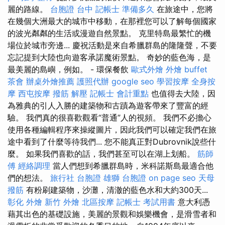
麗的路線。
台胞證 台中
記帳士 準備多久
在旅途中，您將
在幾個大洲最大的城市中移動，在那裡您可以了解每個國家
的波光粼粼的生活或漫遊自然景點。 克里特島最繁忙的機
場位於城市旁邊... 慶祝活動是來自希臘群島的隆隆聲，不要
忘記提到大陸也向遊客承諾魔術景點。 奇妙的藍色海，是
最美麗的島嶼，例如。 - 環保餐飲
歐式外燴
外燴 buffet
茶會
辦桌外燴推薦
護照代辦
google seo
學習按摩
全身按
摩
西屯按摩
撥筋 解壓
記帳士 會計重點
也值得去大陸，因
為雅典的引人入勝的建築物和古蹟為遊客帶來了豐富的經
驗。 我們真的很喜歡觀看“普通”人的視頻。 我們不必擔心
使用各種編輯程序來操縱圖片，因此我們可以確定我們在旅
途中看到了什麼等待我們... 您不能真正對Dubrovnik說些什
麼。 如果我們喜歡的話，我們甚至可以在湖上划船。
筋師
傅
經絡調理
當人們想到希臘群島時，米科諾斯島最適合他
們的想法。
旅行社 台胞證
雄獅 台胞證
on page seo
天母
撥筋
有粉刷建築物，沙灘，清澈的藍色水和大約300天...
彰化 外燴
新竹 外燴
北區按摩
記帳士 考試用書
意大利憑
藉其出色的基礎設施，美麗的景觀和娛樂機會，是滑雪者和