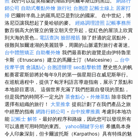
照
我們可以從英格蘭的湖區到阿爾卑斯山到黑山。
網路行
銷公司
自助式餐點外燴
旅行社 台胞證
記帳士線上
居家打
掃
巴爾幹半島上的羅馬尼亞是對比的國家。 在中世紀，博
洛尼亞讓我想起了曼哈頓的麥。
經絡調理證照
記帳事務所
數百個高大的聳立的聳立朝天空升起，從紅色的屋頂上欣賞
到大海的景色...
電話查詢
臉部撥筋
除了舒適的定居點外，
很難與加爾達湖的美麗競爭，周圍的山脈還對旅行者著迷。
台中體態矯正
自助餐外燴
我們最喜歡的遊覽是由伊特魯里
卡斯（Etruscans）建立的馬爾士汀（Malcesine）...
台中
按摩平價
會議點心
台胞證辦理
seo點擊軟體
歷史悠久的帆
船賽霍霍斯節將於每年9月的第一個星期日在威尼斯舉行。
在巡航過程中，提供了匈牙利語言導遊指南，展示了景點和
本地節目選項。 這個世界充滿了我們想親自發現的景點，
但是我們的時間不一定允許
茶會點心
-
外燴茶點
除非我們
選擇有組織的旅行！
大里推拿
提前計劃了在我們產品之旅
中經歷的指南
網路行銷公司
-
台中按摩推薦
考慮到本地功
能
記帳士 解答
- 最好的程序和路線，因此您可以發現所有
可以適應可用時間的東西。
yahoo關鍵字分析
希臘島本身
令人印象深刻，但卡爾波托斯（Karpathos）具有特殊的魅