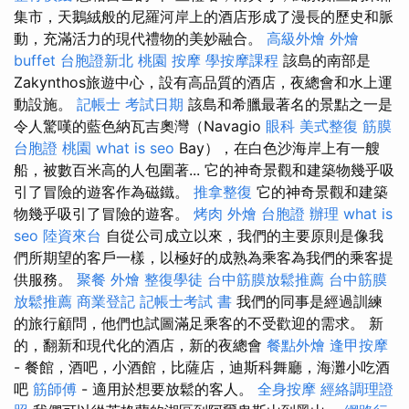
集市，天鵝絨般的尼羅河岸上的酒店形成了漫長的歷史和脈
動，充滿活力的現代禮物的美妙融合。
高級外燴
外燴
buffet
台胞證新北
桃園 按摩
學按摩課程
該島的南部是
Zakynthos旅遊中心，設有高品質的酒店，夜總會和水上運
動設施。
記帳士 考試日期
該島和希臘最著名的景點之一是
令人驚嘆的藍色納瓦吉奧灣（Navagio
眼科
美式整復 筋膜
台胞證 桃園
what is seo
Bay），在白色沙海岸上有一艘
船，被數百米高的人包圍著... 它的神奇景觀和建築物幾乎吸
引了冒險的遊客作為磁鐵。
推拿整復
它的神奇景觀和建築
物幾乎吸引了冒險的遊客。
烤肉 外燴
台胞證 辦理
what is
seo
陸資來台
自從公司成立以來，我們的主要原則是像我
們所期望的客戶一樣，以極好的成熟為乘客為我們的乘客提
供服務。
聚餐 外燴
整復學徒
台中筋膜放鬆推薦
台中筋膜
放鬆推薦
商業登記
記帳士考試 書
我們的同事是經過訓練
的旅行顧問，他們也試圖滿足乘客的不受歡迎的需求。 新
的，翻新和現代化的酒店，新的夜總會
餐點外燴
逢甲按摩
- 餐館，酒吧，小酒館，比薩店，迪斯科舞廳，海灘小吃酒
吧
筋師傅
- 適用於想要放鬆的客人。
全身按摩
經絡調理證