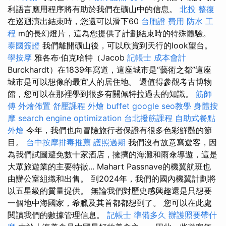
利語言應用程序將有助於我們在礦山中的信息。
北投 整復
在巡迴演出結束時，您還可以滑下60
台胞證 費用
防水 工
程
m的長幻燈片，這為您提供了計劃結束時的特殊體驗。
泰國簽證
我們離開礦山後，可以欣賞到天行的look望台。
學按摩
雅各布·伯克哈特（Jacob
記帳士 成本會計
Burckhardt）在1839年寫道，這座城市是“藝術之都”這座
城市是可以想像的最宜人的居住地。 還值得參觀考古博物
館，您可以在那裡學到很多有關佩特拉過去的知識。
筋師
傅
外燴佈置
舒壓課程
外燴 buffet
google seo教學
身體按
摩
search engine optimization
台北撥筋課程
自助式餐點
外燴
今年，我們也向冒險旅行者保證有很多色彩鮮豔的節
目。
台中按摩排毒推薦
護照過期
我們沒有故意寫遊客，因
為我們試圖避免數十家酒店，擁擠的海灘和雨傘導遊，這是
大眾旅遊業的主要特徵... Mahart Passnave的機翼航班也
由辦公室組織和出售。 到2024年，我們的國內機翼計劃將
以五星級的質量提供。 無論我們對歷史感興趣還是只想要
一個地中海國家，希臘及其首都都想到了。 您可以在此處
閱讀我們的數據管理信息。
記帳士 準備多久
辦護照要帶什