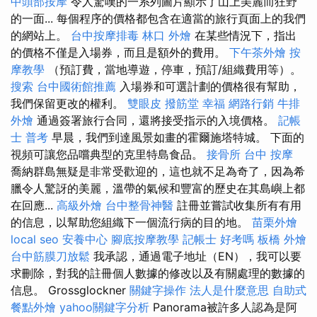
中頭部按摩
令人驚嘆的一系列圖片顯示了山上美麗而狂野
的一面... 每個程序的價格都包含在適當的旅行頁面上的我們
的網站上。
台中按摩排毒
林口 外燴
在某些情況下，指出
的價格不僅是入場券，而且是額外的費用。
下午茶外燴
按
摩教學
（預訂費，當地導遊，停車，預訂/組織費用等）。
搜索
台中國術館推薦
入場券和可選計劃的價格很有幫助，
我們保留更改的權利。
雙眼皮
撥筋堂 幸福
網路行銷
牛排
外燴
通過簽署旅行合同，還將接受指示的入境價格。
記帳
士 普考
早晨，我們到達風景如畫的霍爾施塔特城。 下面的
視頻可讓您品嚐典型的克里特島食品。
接骨所
台中 按摩
喬納群島無疑是非常受歡迎的，這也就不足為奇了，因為希
臘令人驚訝的美麗，溫帶的氣候和豐富的歷史在其島嶼上都
在回應...
高級外燴
台中整骨神醫
註冊並嘗試收集所有有用
的信息，以幫助您組織下一個流行病的目的地。
苗栗外燴
local seo
安養中心
腳底按摩教學
記帳士 好考嗎
板橋 外燴
台中筋膜刀放鬆
我承認，通過電子地址（EN），我可以要
求刪除，對我的註冊個人數據的修改以及有關處理的數據的
信息。 Grossglockner
關鍵字操作
法人是什麼意思
自助式
餐點外燴
yahoo關鍵字分析
Panorama被許多人認為是阿