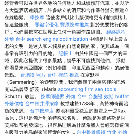
經營者可以在世界各地的任何地方和城鎮預訂汽車，並與所
有大型酒店連鎖店，許多站立的酒店和合作夥伴辦公室建立
在線聯繫。
學按摩
這使客戶以比出版價格更有利的價格出
售這些服務。
關鍵字優化
豐原按摩推薦
對於想要旅行的客
戶，他們還按需在世界上任何一角製作路線圖。
經絡課程
外燴 台中
search engine optimization
中國是世界上最古
老的文明，是迷人和未觸及的自然奇蹟的家，使其成為一個
非常有吸引力的目的地。
記帳士
由於中國是一個巨大的區
域，因此它提供了很多景點，幾乎不可能找到他們。 浮動
市場是東南亞國家（例如泰國，印度尼西亞和越南）的絕佳
景點。
台胞證 照片
台中 撥筋 推薦
在塞默林
（Semmering）的遊覽期間，我們參觀了兩個塔樓的巴洛
克式瑪麗亞·舒茨（Maria
accounting firm
seo tools
Schutz）教堂。
按摩師證照
外燴 台中
台胞證 效期
buffet
外燴價格
台中輕井澤按摩
教堂建於1738年，高於神奇而治
癒的來源。
台中按摩店
奧地利最受歡迎的遊覽之一是Rax
高原，這也是匈牙利的特殊知名度。 傳說是塞浦路斯是阿
芙羅狄蒂的發源地，很容易理解為什麼希臘人曾經選擇這個
有吸引力的島嶼來崇拜愛的女神...
台中整骨價錢
竹北 外燴