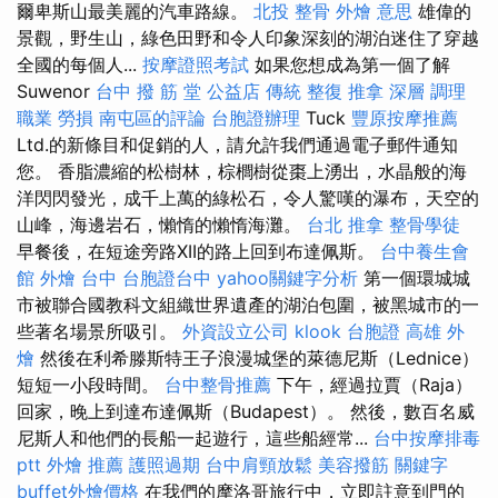
爾卑斯山最美麗的汽車路線。
北投 整骨
外燴 意思
雄偉的
景觀，野生山，綠色田野和令人印象深刻的湖泊迷住了穿越
全國的每個人...
按摩證照考試
如果您想成為第一個了解
Suwenor
台中 撥 筋 堂 公益店 傳統 整復 推拿 深層 調理
職業 勞損 南屯區的評論
台胞證辦理
Tuck
豐原按摩推薦
Ltd.的新條目和促銷的人，請允許我們通過電子郵件通知
您。 香脂濃縮的松樹林，棕櫚樹從棗上湧出，水晶般的海
洋閃閃發光，成千上萬的綠松石，令人驚嘆的瀑布，天空的
山峰，海邊岩石，懶惰的懶惰海灘。
台北 推拿
整骨學徒
早餐後，在短途旁路XII的路上回到布達佩斯。
台中養生會
館
外燴 台中
台胞證台中
yahoo關鍵字分析
第一個環城城
市被聯合國教科文組織世界遺產的湖泊包圍，被黑城市的一
些著名場景所吸引。
外資設立公司
klook 台胞證
高雄 外
燴
然後在利希滕斯特王子浪漫城堡的萊德尼斯（Lednice）
短短一小段時間。
台中整骨推薦
下午，經過拉賈（Raja）
回家，晚上到達布達佩斯（Budapest）。 然後，數百名威
尼斯人和他們的長船一起遊行，這些船經常...
台中按摩排毒
ptt
外燴 推薦
護照過期
台中肩頸放鬆
美容撥筋
關鍵字
buffet外燴價格
在我們的摩洛哥旅行中，立即註意到門的