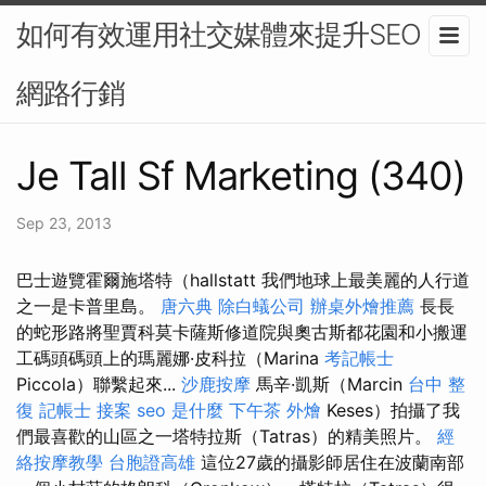
如何有效運用社交媒體來提升SEO？-
網路行銷
Je Tall Sf Marketing (340)
Sep 23, 2013
巴士遊覽霍爾施塔特（hallstatt 我們地球上最美麗的人行道
之一是卡普里島。
唐六典
除白蟻公司
辦桌外燴推薦
長長
的蛇形路將聖賈科莫卡薩斯修道院與奧古斯都花園和小搬運
工碼頭碼頭上的瑪麗娜·皮科拉（Marina
考記帳士
Piccola）聯繫起來...
沙鹿按摩
馬辛·凱斯（Marcin
台中 整
復
記帳士 接案
seo 是什麼
下午茶 外燴
Keses）拍攝了我
們最喜歡的山區之一塔特拉斯（Tatras）的精美照片。
經
絡按摩教學
台胞證高雄
這位27歲的攝影師居住在波蘭南部