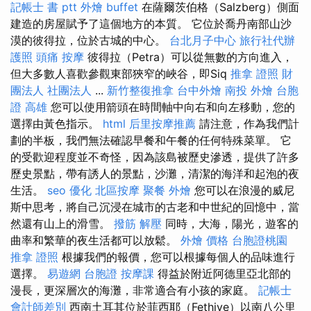
記帳士 書 ptt
外燴 buffet
在薩爾茨伯格（Salzberg）側面
建造的房屋賦予了這個地方的本質。 它位於喬丹南部山沙
漠的彼得拉，位於古城的中心。
台北月子中心
旅行社代辦
護照
頭痛 按摩
彼得拉（Petra）可以從無數的方向進入，
但大多數人喜歡參觀東部狹窄的峽谷，即Siq
推拿 證照
財
團法人 社團法人
...
新竹整復推拿
台中外燴
南投 外燴
台胞
證 高雄
您可以使用箭頭在時間軸中向右和向左移動，您的
選擇由黃色指示。
html
后里按摩推薦
請注意，作為我們計
劃的半板，我們無法確認早餐和午餐的任何特殊菜單。 它
的受歡迎程度並不奇怪，因為該島被歷史滲透，提供了許多
歷史景點，帶有誘人的景點，沙灘，清潔的海洋和起泡的夜
生活。
seo 優化
北區按摩
聚餐 外燴
您可以在浪漫的威尼
斯中思考，將自己沉浸在城市的古老和中世紀的回憶中，當
然還有山上的滑雪。
撥筋 解壓
同時，大海，陽光，遊客的
曲率和繁華的夜生活都可以放鬆。
外燴 價格
台胞證桃園
推拿 證照
根據我們的報價，您可以根據每個人的品味進行
選擇。
易遊網 台胞證
按摩課
得益於附近阿德里亞北部的
漫長，更深層次的海灘，非常適合有小孩的家庭。
記帳士
會計師差別
西南土耳其位於菲西耶（Fethiye）以南八公里