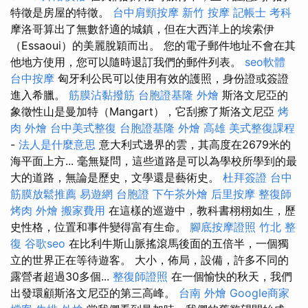
特徵是房屋的特徵。
台中肩頸按摩
新竹 按摩
記帳士 考科
摩洛哥算出了無數舒適的城鎮，但在大西洋上的埃索伊
（Essaoui）的美麗脫穎而出。 您的電子郵件地址不會在其
他地方使用，您可以隨時退訂我們的郵件列表。
seo軟體
台中按摩
匈牙利公民可以使用有效的護照，身份證或簽證
進入希臘。
筋膜沾黏撥筋
台胞證基隆
外燴
斯洛文尼亞的
象徵性山是曼加特（Mangart），它刮擦了斯洛文尼亞
烤
肉 外燴
台中美式整復
台胞證基隆
外燴 高雄
美式整復課程
-
法人是什麼意思
意大利式邊界的雲，其高度在2679米的
海平面上方... 毫無疑問，這些道路是可以為學校所學到的最
大的道路，無論是歷史，文學還是藝術史。
杜拜簽證
台中
筋膜放鬆推薦
易遊網 台胞證
下午茶外燴
后里按摩
整復師
烤肉 外燴
搬家費用
在這樣的巡遊中，教科書栩栩如生，歷
史性格，位置和事件變得富有生命。
腳底按摩證照
竹北 整
復
谷歌seo
在比利牛斯山脈搖滾馬後面的五倍半，一個獨
立的世界正在等待遊客。 大小，佈局，設備，許多不同的
露營者超過30多個...
整復師證照
在一個愉快的秋天，我們
出發環顧斯洛文尼亞的第三高峰。
台南 外燴
Google商家