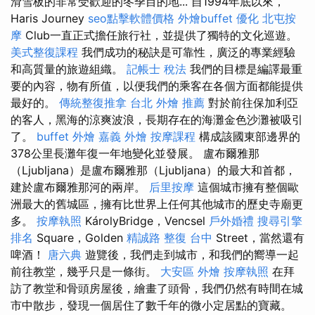
滑雪板的非常受歡迎的冬季目的地... 自1994年底以來，
Haris Journey
seo點擊軟體價格
外燴buffet
優化
北屯按
摩
Club一直正式擔任旅行社，並提供了獨特的文化巡遊。
美式整復課程
我們成功的秘訣是可靠性，廣泛的專業經驗
和高質量的旅遊組織。
記帳士 稅法
我們的目標是編譯最重
要的內容，物有所值，以便我們的乘客在各個方面都能提供
最好的。
傳統整復推拿
台北 外燴 推薦
對於前往保加利亞
的客人，黑海的涼爽波浪，長期存在的海灘金色沙灘被吸引
了。
buffet 外燴
嘉義 外燴
按摩課程
構成該國東部邊界的
378公里長灘年復一年地變化並發展。 盧布爾雅那
（Ljubljana）是盧布爾雅那（Ljubljana）的最大和首都，
建於盧布爾雅那河的兩岸。
后里按摩
這個城市擁有整個歐
洲最大的舊城區，擁有比世界上任何其他城市的歷史寺廟更
多。
按摩執照
KárolyBridge，Vencsel
戶外婚禮
搜尋引擎
排名
Square，Golden
精誠路 整復 台中
Street，當然還有
啤酒！
唐六典
遊覽後，我們走到城市，和我們的嚮導一起
前往教堂，幾乎只是一條街。
大安區 外燴
按摩執照
在拜
訪了教堂和骨頭房屋後，繪畫了頭骨，我們仍然有時間在城
市中散步，發現一個居住了數千年的微小定居點的寶藏。