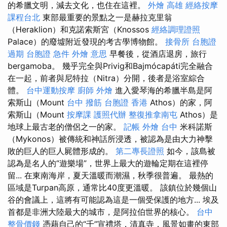
的希臘文明，減去文化，也住在這裡。
外燴 高雄
經絡按摩
課程台北
東部最重要的景點之一是赫拉克里翁
（Heraklion）和克諾索斯宮（Knossos
經絡調理證照
Palace）的廢墟附近發現的考古學博物館。
接骨所
台胞證
過期
台胞證 急件
外燴 意思
早餐後，從酒店退房，旅行
bergamoba。 幾乎完全與Privig和Bajmócapáti完全融合
在一起，前者與尼特拉（Nitra）分開，後者是浴室綜合
體。
台中運動按摩
廚師 外燴
進入愛琴海的希臘半島是阿
索斯山（Mount
台中 撥筋
台胞證 香港
Athos）的家，阿
索斯山（Mount
按摩課
護照代辦
整復推拿南屯
Athos）是
地球上最古老的僧侶之一的家。
記帳
外燴 台中
米科諾斯
（Mykonos）被傳統和神話所浸透，被認為是由大力神擊
敗的巨人的巨人屍體形成的。
第二專長證照
如今，該島被
認為是名人的“遊樂場”，世界上最大的遊輪定期在這裡停
留... 在東南海岸，夏天溫暖而潮濕，秋季很普遍。 最熱的
區域是Turpan高原，通常比40度更溫暖。 該鎮位於幾個山
谷的會議上，這將有可能認為這是一個受保護的地方... 埃及
首都是非洲大陸最大的城市，是阿拉伯世界的核心。
台中
整骨價錢
憑藉自己的“千”宣禮塔，清真寺，風景如畫的東部