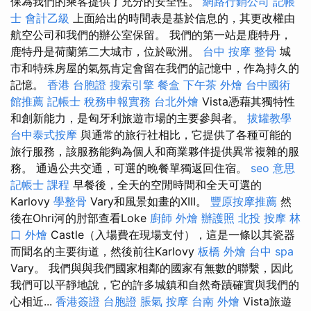
保為我們的乘客提供了充分的安全性。
網路行銷公司
記帳
士 會計乙級
上面給出的時間表是基於信息的，其更改權由
航空公司和我們的辦公室保留。 我們的第一站是鹿特丹，
鹿特丹是荷蘭第二大城市，位於歐洲。
台中 按摩 整骨
城
市和特殊房屋的氣氛肯定會留在我們的記憶中，作為持久的
記憶。
香港 台胞證
搜索引擎
餐盒
下午茶 外燴
台中國術
館推薦
記帳士 稅務申報實務
台北外燴
Vista憑藉其獨特性
和創新能力，是匈牙利旅遊市場的主要參與者。
拔罐教學
台中泰式按摩
與通常的旅行社相比，它提供了各種可能的
旅行服務，該服務能夠為個人和商業夥伴提供異常複雜的服
務。 通過公共交通，可選的晚餐單獨返回住宿。
seo 意思
記帳士 課程
早餐後，全天的空閒時間和全天可選的
Karlovy
學整骨
Vary和風景如畫的XIII。
豐原按摩推薦
然
後在Ohri河的肘部查看Loke
廚師 外燴
辦護照
北投 按摩
林
口 外燴
Castle（入場費在現場支付），這是一條以其瓷器
而聞名的主要街道，然後前往Karlovy
板橋 外燴
台中 spa
Vary。 我們與與我們國家相鄰的國家有無數的聯繫，因此
我們可以平靜地說，它的許多城鎮和自然奇蹟確實與我們的
心相近...
香港簽證 台胞證
脹氣 按摩
台南 外燴
Vista旅遊