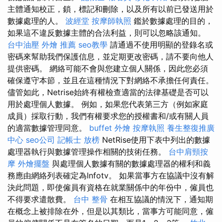
主體通知校正，鎖，標記和刪除，以及所有以前已發送用於
數據處理的人。
波經堂
按摩師執照
鑑於數據處理的目的，
如果這不違反數據主體的合法利益，則可以忽略該通知。
台中油壓
外燴 推薦
seo教學
請通過不使用明顯的登錄名或
密碼來幫助我們保護信息，並定期更改密碼，請不要向他人
提供密碼。 網絡可能不會與您建立個人關係，因此您必須
確保遵守本節，並且在這種情況下對網絡不承擔任何責任。
儘管如此，Netrise始終有權檢查適當的法律基礎是否可以
用於處理個人數據。 例如，如果您代表第三方（例如家庭
成員）採取行動，我們有權要求您的授權書和/或有關人員
的適當數據管理同意。
buffet 外燴
按摩執照
養生整復推廣
中心
seo公司
記帳士 放榜
NetRise使用下表中列出的數據
處理器執行與數據管理操作相關的技術任務。
台中肩頸按
摩
外燴擺盤
與處理個人數據有關的數據處理器的權利和義
務應由網絡列表確定為Infotv。 如果當事方在協議中沒有解
決此問題，即使僱員有資格在就業關係中的年份中，僱員也
不得要求遣散費。
台中 整骨
在相互協議的情況下，通知期
在概念上被排除在外，但是以其類比，當事方可能同意，僱