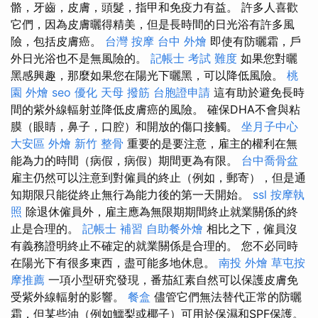
骼，牙齒，皮膚，頭髮，指甲和免疫力有益。 許多人喜歡
它們，因為皮膚曬得精美，但是長時間的日光浴有許多風
險，包括皮膚癌。
台灣 按摩
台中 外燴
即使有防曬霜，戶
外日光浴也不是無風險的。
記帳士 考試 難度
如果您對曬
黑感興趣，那麼如果您在陽光下曬黑，可以降低風險。
桃
園 外燴
seo 優化
天母 撥筋
台胞證申請
這有助於避免長時
間的紫外線輻射並降低皮膚癌的風險。 確保DHA不會與粘
膜（眼睛，鼻子，口腔）和開放的傷口接觸。
坐月子中心
大安區 外燴
新竹 整骨
重要的是要注意，雇主的權利在無
能為力的時間（病假，病假）期間更為有限。
台中喬骨盆
雇主仍然可以注意到對僱員的終止（例如，郵寄），但是通
知期限只能從終止無行為能力後的第一天開始。
ssl
按摩執
照
除退休僱員外，雇主應為無限期期間終止就業關係的終
止是合理的。
記帳士 補習
自助餐外燴
相比之下，僱員沒
有義務證明終止不確定的就業關係是合理的。 您不必同時
在陽光下有很多東西，盡可能多地休息。
南投 外燴
草屯按
摩推薦
一項小型研究發現，番茄紅素自然可以保護皮膚免
受紫外線輻射的影響。
餐盒
儘管它們無法替代正常的防曬
霜，但某些油（例如鱷梨或椰子）可用於保濕和SPF保護。