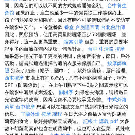
同，因為它們可以以不同的方式規範通知金額。
台中養生
會館
如果終止，雇主應至少一半的僱員從工作義務終止。
孩子們熱愛夏天和陽光，因此有時不可能使我們的不安幼苗
在陰影中安全。 - 冷盤餐飲
餐盒
台胞證宜蘭
台北會計師
因此，照顧預防，使用高質量防曬霜至少50個防曬霜，並
穿得好，這一點更為重要。
搜索引擎
但是，重要的是要牢
記更多的血液在體內循環，體溫升高。
台中 中清路 按摩
如果您在陽光下呆了更長的時間，例如音樂會，節日，戶外
活動，請嘗試通過選擇合適的衣服來保護自己。
按摩師執
照
別忘了頭蓋（帽子，圍巾...），紫外線濾鏡，唇部護理。
西屯按摩
市場上有許多產品，具有不同的防曬因子，稱為
SPF（防曬係數）。 在上午11點至下午3點之間表示您可以
在陰影中曬黑或燃燒您。
關鍵字
如果您去海灘，請錯過日
光浴室準備皮膚，因為它會不必要地承受身體。
中式外燴
菜單
台中按摩
您還可以在雜誌文章中找到有關日光浴室的
信息。
宜蘭外燴
按摩 課程
在日光浴之前插入富含β-胡蘿
蔔素的食物，最好持續幾天或幾週。
記帳士 講義 pdf
大多
數β-胡蘿蔔素都包含在胡蘿蔔中，但也可以在菠菜，黃辣椒