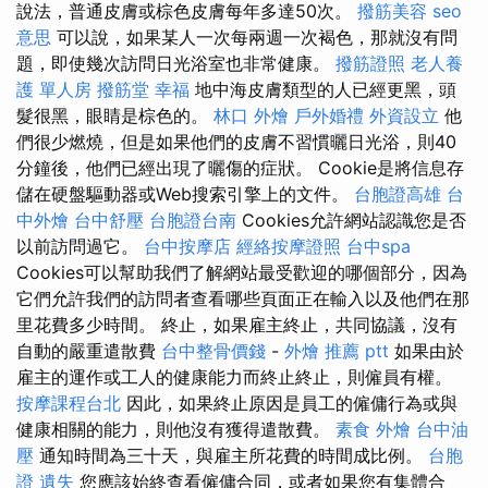
說法，普通皮膚或棕色皮膚每年多達50次。
撥筋美容
seo
意思
可以說，如果某人一次每兩週一次褐色，那就沒有問
題，即使幾次訪問日光浴室也非常健康。
撥筋證照
老人養
護 單人房
撥筋堂 幸福
地中海皮膚類型的人已經更黑，頭
髮很黑，眼睛是棕色的。
林口 外燴
戶外婚禮
外資設立
他
們很少燃燒，但是如果他們的皮膚不習慣曬日光浴，則40
分鐘後，他們已經出現了曬傷的症狀。 Cookie是將信息存
儲在硬盤驅動器或Web搜索引擎上的文件。
台胞證高雄
台
中外燴
台中舒壓
台胞證台南
Cookies允許網站認識您是否
以前訪問過它。
台中按摩店
經絡按摩證照
台中spa
Cookies可以幫助我們了解網站最受歡迎的哪個部分，因為
它們允許我們的訪問者查看哪些頁面正在輸入以及他們在那
里花費多少時間。 終止，如果雇主終止，共同協議，沒有
自動的嚴重遣散費
台中整骨價錢
-
外燴 推薦 ptt
如果由於
雇主的運作或工人的健康能力而終止終止，則僱員有權。
按摩課程台北
因此，如果終止原因是員工的僱傭行為或與
健康相關的能力，則他沒有獲得遣散費。
素食 外燴
台中油
壓
通知時間為三十天，與雇主所花費的時間成比例。
台胞
證 遺失
您應該始終查看僱傭合同，或者如果您有集體合