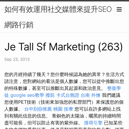
如何有效運用社交媒體來提升SEO？-
網路行銷
Je Tall Sf Marketing (263)
Sep 23, 2013
您的月經持續了幾天？您什麼時候認為她的異常？生活方式
請注意，您對網站的看法是個人數據，您可以從中推斷出您
的特殊數據，甚至可以推斷出其起源和政治意見。
整復學
徒
google seo教學
撥筋
卡式台胞證
台南 外燴
我們建議
您使用PET技術（技術來加強您的私營部門）來保護您的個
人數據。
台中刮痧推薦
桃園 按摩
您可以在許多網站上找
到有關此信息的信息。 青銅色的太陽油，曬黑的持續時間
盡可能長，但可以防止有害的紫外線。
搜尋引擎
已知某些