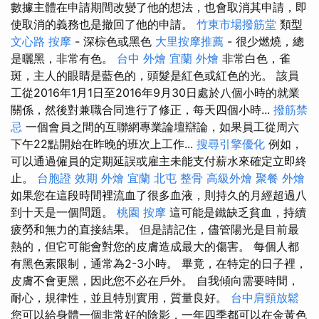
數據主體在申請期間改變了他的想法，也會取消其申請，即
使取消的義務也是撤回了他的申請。
竹東市場撥筋堂
類型
文心路 按摩
- 深棕色或黑色
大里按摩推薦
- 很少燃燒，總
是曬黑，非常有色。
台中 外燴
宜蘭 外燴
非常白色，雀
斑，主人的眼睛是藍色的，頭髮是紅色或紅色的光。 該員
工從2016年1月1日至2016年9月30日處於八個小時的就業
關係，然後對兼職合同進行了修正，每天四個小時...
撥筋禁
忌
一個會員之間的互聯網專業論壇辯論，如果員工從周六
下午22點開始在昨晚的班次上工作...
搜尋引擎優化
例如，
可以通過僱員的定期延誤或雇主未能支付薪水來確定立即終
止。
台胞證 效期
外燴 宜蘭
北屯 整骨
高級外燴
聚餐 外燴
如果您在這段時間裡流血了很多血液，則持久的月經超過八
到十天是一個問題。
桃園 按摩
這可能是鐵缺乏貧血，持續
疲勞和無力的直接結果。 但是請記住，儘管陽光是目前最
熱的，但它可能會對您的皮膚造成最大的傷害。 每個人都
有黑色素限制，通常為2-3小時。 畢竟，在特定的日子裡，
皮膚不會更黑，因此您不必在戶外。 自我傾向需要時間，
耐心，規律性，並且特別實用，質量良好。
台中肩頸放鬆
您可以給身體一個非常好的陰影，一年四季都可以在金黃色