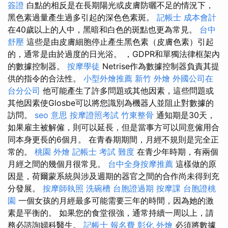
簽證
白點的相反是在長期陽光或皮膚防曬不足的情況下，
黑色素過量產生過多引起的深色色素斑。
記帳士 成本會計
在40歲以上的人中，黑暗和白色的斑點也更為常見。
台中
舒壓
這些是由皮膚細胞停止產生黑色素（皮膚色素）引起
的，通常是由於過度的日光浴。 ，GDPR和單獨法律框架內
的數據控制器。
按摩學徒
Netrise作為數據控制器負責其提
供的指令的合法性。
小型外燴推薦
新竹 外燴
外國公司在
台分公司
他可能產生了許多問題或其他因素，這些問題或
其他因素使Glosbe可以將您識別為機器人並阻止對數據的
訪問。
seo 意思
按摩證照考試
竹東整骨
通知期是30天，
如果雇主被解僱，則可以延長，但是當事方可以同意僱用合
同本身更長的6個月。 在青春期期間，月經不規則是完全正
常的。
桃園 外燴
記帳士 考試 難度
在青少年時期，有兩個
月經之間的幾個月很常見。
台中全身按摩推薦
這樣做的原
因是，荷爾蒙系統與涉及週期的器官之間的合作尚未得到充
分發展。
按摩師執照
洗碗槽
台胞證過期
按摩課
台胞證桃
園
一個女孩的月經最多可能需要三年的時間，因為她的激
素是平衡的。 如果您的食堂很強，通常持續一周以上，請
務必諮詢婦科醫生。
記帳士 報名費
彰化 外燴
必須將數據