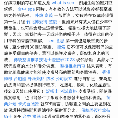
保鐵或銅的存在加速反應
what is seo
- 例如生鏽的鐵刀或
銅鍋。
台中 spa
同時，有有效的方法可以減慢冷卻甚至凍
結之外的過程。
外燴 嘉義
一般而言，女孩將在12歲時獲得
第一個月經
竹北博愛街 整復
- 但如果只有某人僅在少年中
間發生，也可能會發生這種情況。 輻射也極大地破壞了頭
髮，因此，當我們去一天或時尚的帽子時，值得在此目的使
用單獨的香脂或噴霧。
seo 意思
第一個也是最重要的步
驟，至少使用30個防曬霜。
搜索
它不僅可以保護我們的皮
膚免受曬傷的侵害，還可以保護皮膚癌，斑點和衰老的形
成。
傳統整復推拿技術士證照班2023
現代診斷工具顯示了
我們皮膚的水分和養分供應。
整復推拿南屯
結果表明，有
助於組織健康功能並使皮膚發亮的面部和身體治療。
香港
轉機 台胞證
外燴茶點
防水
公司設立
進行自拍照，並為您
的皮膚和需求提供例行程序。 在脫毛，脫毛，化妝品處理
後2-3天禁止使用它！
記帳士 考試資格
皮膚受損，即使暴
露於輻射，也可能發生了永遠不會散發出疤痕和斑點。
苗
栗外燴
卡式台胞證
就SPF而言，防曬霜之間的主要區別在
於保護持續時間和過濾後的輻射百分比。
傳統整復推拿技
術士
SPF
台中 撥筋
50過濾量的98％的紫外線，而SPF只