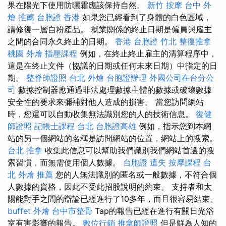
果在陽光下使用防曬霜應該保持自然。
新竹 按摩
台中 外
燴 推薦
台胞證 香港
如果您已經看到了身體的白色區域，
請修復一層自粉產品。 就業關係的終止日期是僱員與雇主
之間的合同永久終止的日期。
香港 台胞證
竹北 整復推拿
桃園 外燴
指壓課程
例如，在終止終止雇主的清算程序中，
這是在終止文件（協議的日期或任何未來日期）中指定的日
期。
整脊師證照
台北 外燴
台胞證辦理
外國公司在台分公
司
數據控制器應通過非法處理數據主體的數據或破壞數據
安全性的要求來彌補對他人造成的損害。 當您訪問網站
時，您還可以自動收集無法識別您的人的技術信息。
復健
師證照
記帳士課程 台北
台胞證高雄
例如，指示您到本網
站的另一個網站的名稱是訪問網站的位置，網站上的搜索。
台北 推拿
收集此信息可以幫助我們識別我們網站首選的搜
索習慣，而無需使用個人數據。
台胞證 遺失
按摩課程
台
北 外燴 推薦
您的人無法識別的匿名或一般數據，不符合個
人數據的資格，因此不受此招股說明的約束。 支持者和太
陽能對手之間的辯論已經進行了10多年，而且很容易結束。
buffet 外燴
台中市整骨
Tap的報告已經在進行有關日光浴
室有害影響的報告。
數位行銷
推拿師證照
但是鮮為人知的