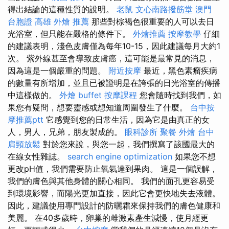
得出結論的這種性質的說明。
老鼠
文心南路撥筋堂
澳門
台胞證
高雄 外燴 推薦
那些對棕褐色很重要的人可以去日
光浴室，但只能在嚴格的條件下。
外燴推薦
按摩教學
仔細
的建議表明，淺色皮膚僅為每年10-15，因此建議每月大約1
次。 紫外線甚至會導致皮膚癌，這可能是最常見的消息，
因為這是一個嚴重的問題。
附近按摩
最近，黑色素瘤疾病
的數量有所增加，並且已被證明是在誇張的日光浴室的傳播
中這樣做的。
外燴 buffet
按摩課程
您會隨時找到我們，如
果您有疑問，想要靈感或想知道周圍發生了什麼。
台中按
摩推薦ptt
它感覺到您的日常生活，因為它是由真正的女
人，男人，兄弟，朋友製成的。
眼科診所
聚餐 外燴
台中
肩頸放鬆
對於您來說，與您一起，我們撰寫了該國最大的
在線女性雜誌。
search engine optimization
如果您不想
更改pH值，我們需要防止氧氣達到果肉。 這是一個誤解，
我們的膚色與其他身體的關心相同。 我們的面孔更容易受
到環境影響，而陽光更加直接，因此它會更快地失去液體。
因此，建議使用專門設計的防曬霜來保持我們的膚色健康和
美麗。 在40多歲時，卵巢的雌激素產生減慢，使月經更