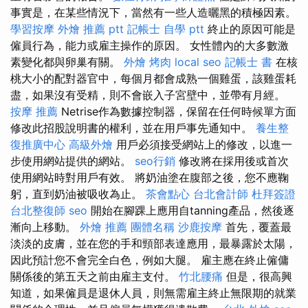
事實是，在某些情況下，當然有一些人造曬黑的積極因素。
學習按摩
外燴 推薦 ptt
記帳士 自學 ptt
終止的原因可能是
僱員行為，能力或雇主操作的原因。 女性體內的大多數激
素變化都與卵巢有關。
外燴 烤肉
local seo
記帳士 書
在核
桃大小的配對器官中，每個月都會成熟一個雞蛋，該雞蛋耗
盡，如果沒有受精，則不會嵌入子宮壁中，並帶有月經。
按摩 推薦
Netrise作為數據控制器，保留在任何時候單方面
修改此招股說明書的權利，並在用戶事先通知中。
養生整
復推廣中心
高級外燴
用戶必須接受網站上的修改，以進一
步使用網站提供的網站。
seo行銷
修改將在採用後或首次
使用網站時對用戶有效。 將奶油塗在腹部之後，您不應鞠
躬，直到奶油被吸收為止。
茶會點心
台北會計師
杜拜簽證
台北整復師
seo
開始在腳踝上應用自tanning產品，然後逐
漸向上移動。
外燴 推薦
團體名稱
沙鹿按摩
首先，覆蓋最
淡淡的皮膚，並在您的手和頸部表達應用，最暴露於太陽，
因此預計您不會完全白色，例如大腿。 雇主應在終止僱傭
關係後的第五天之前由雇主支付。
竹北腰痛
但是，很高興
知道，如果僱員是退休人員，則無需雇主終止無限期的就業