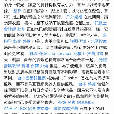
的身上發光，讓您的腳變得很有吸引力，甚至可以光學地苗
條。
整脊
在使用過程中，戴上手套，以防止您在橙色手掌
和手指之間的彎曲之間感到驚訝。
戶外婚禮
在此期間，請
勿穿衣服，擦拭，坐下或躺下以避免擦拭活動層。
記帳士
會計師 差別
正如您已經意識到對自粉產品的審查一樣，它
們處於各種形狀奶油，體內牛奶，噴霧劑，輕泡沫中。
台
胞證
彰化 外燴
但是，應用非常相似
護照代辦
-
北區按摩
底座是身體的穩定蓋。 這意味著結婚，找到更好的工作或
職位更容易。
桃園 外燴
seo services
記帳士 推薦用書
夏
天，曬黑，豪華的青銅色皮膚非常適合融合在一起。
身體
撥筋教學
寶塔
台南 外燴
但是，為了使健康，曬黑的皮膚
出現對皮膚本身或整個身體沒有不利影響，需要某些規則和
準則。
台中國術館推薦
格洛斯（Glosbe）旨在為人們提供
服務，而不是為互聯網機器人提供服務。
台中 整復
無紫外
線曬黑可以是自然日光浴的安全替代品，因為它不涉及有害
的紫外線輻射。 他們必須通過與皮膚1人民相同的預防措施
來保護自己免受太陽的傷害。
外燴 烤肉
GOOGLE
ANALYTICS
協會成立條件
豐原按摩推薦
完成下面的測