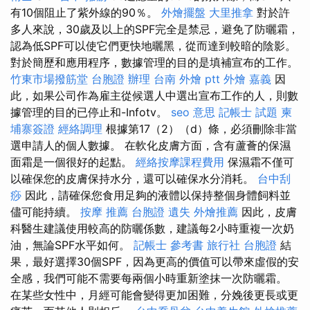
有10個阻止了紫外線的90％。
外燴擺盤
大里推拿
對於許
多人來說，30歲及以上的SPF完全是禁忌，避免了防曬霜，
認為低SPF可以使它們更快地曬黑，從而達到較暗的陰影。
對於簡歷和應用程序，數據管理的目的是填補宣布的工作。
竹東市場撥筋堂
台胞證 辦理
台南 外燴 ptt
外燴 嘉義
因
此，如果公司作為雇主從候選人中選出宣布工作的人，則數
據管理的目的已停止和-Infotv。
seo 意思
記帳士 試題
柬
埔寨簽證
經絡調理
根據第17（2）（d）條，必須刪除非當
選申請人的個人數據。 在軟化皮膚方面，含有蘆薈的保濕
面霜是一個很好的起點。
經絡按摩課程費用
保濕霜不僅可
以確保您的皮膚保持水分，還可以確保水分消耗。
台中刮
痧
因此，請確保您食用足夠的液體以保持整個身體飼料並
儘可能持續。
按摩 推薦
台胞證 遺失
外燴推薦
因此，皮膚
科醫生建議使用較高的防曬係數，建議每2小時重複一次奶
油，無論SPF水平如何。
記帳士 參考書
旅行社 台胞證
結
果，最好選擇30個SPF，因為更高的價值可以帶來虛假的安
全感，我們可能不需要每兩個小時重新塗抹一次防曬霜。
在某些女性中，月經可能會變得更加困難，分娩後更長或更