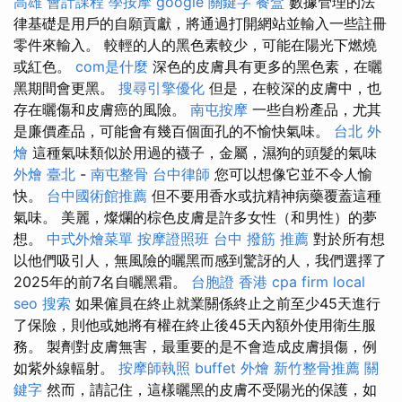
高雄 會計課程
學按摩
google 關鍵字
餐盒
數據管理的法
律基礎是用戶的自願貢獻，將通過打開網站並輸入一些註冊
零件來輸入。 較輕的人的黑色素較少，可能在陽光下燃燒
或紅色。
com是什麼
深色的皮膚具有更多的黑色素，在曬
黑期間會更黑。
搜尋引擎優化
但是，在較深的皮膚中，也
存在曬傷和皮膚癌的風險。
南屯按摩
一些自粉產品，尤其
是廉價產品，可能會有幾百個面孔的不愉快氣味。
台北 外
燴
這種氣味類似於用過的襪子，金屬，濕狗的頭髮的氣味
外燴 臺北
-
南屯整骨
台中律師
您可以想像它並不令人愉
快。
台中國術館推薦
但不要用香水或抗精神病藥覆蓋這種
氣味。 美麗，燦爛的棕色皮膚是許多女性（和男性）的夢
想。
中式外燴菜單
按摩證照班
台中 撥筋 推薦
對於所有想
以他們吸引人，無風險的曬黑而感到驚訝的人，我們選擇了
2025年的前7名自曬黑霜。
台胞證 香港
cpa firm
local
seo
搜索
如果僱員在終止就業關係終止之前至少45天進行
了保險，則他或她將有權在終止後45天內額外使用衛生服
務。 製劑對皮膚無害，最重要的是不會造成皮膚損傷，例
如紫外線輻射。
按摩師執照
buffet 外燴
新竹整骨推薦
關
鍵字
然而，請記住，這樣曬黑的皮膚不受陽光的保護，如