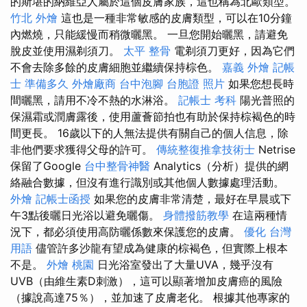
的斯堪的納維亞人屬於這個皮膚家族，這也稱為北歐類型。
竹北 外燴
這也是一種非常敏感的皮膚類型，可以在10分鐘
內燃燒，只能緩慢而稍微曬黑。 一旦您開始曬黑，請避免
脫皮並使用濕剃須刀。
太平 整骨
電剃須刀更好，因為它們
不會去除多餘的皮膚細胞並繼續保持棕色。
嘉義 外燴
記帳
士 準備多久
外燴廠商
台中泡腳
台胞證 照片
如果您想長時
間曬黑，請用不冷不熱的水淋浴。
記帳士 考科
陽光普照的
保濕霜或潤膚露後，使用蘆薈節拍也有助於保持棕褐色的時
間更長。 16歲以下的人無法提供有關自己的個人信息，除
非他們要求獲得父母的許可。
傳統整復推拿技術士
Netrise
保留了Google
台中整骨神醫
Analytics（分析）提供的網
絡融合數據，但沒有進行識別或其他個人數據處理活動。
外燴
記帳士函授
如果您的皮膚非常清楚，最好在早晨或下
午3點後曬日光浴以避免曬傷。
身體撥筋教學
在這兩種情
況下，都必須使用高防曬係數來保護您的皮膚。
優化 台灣
用語
儘管許多沙龍有望成為健康的棕褐色，但實際上根本
不是。
外燴 桃園
日光浴室發出了大量UVA，幾乎沒有
UVB（由維生素D刺激），這可以顯著增加皮膚癌的風險
（據說高達75％），並加速了皮膚老化。 根據其他專家的