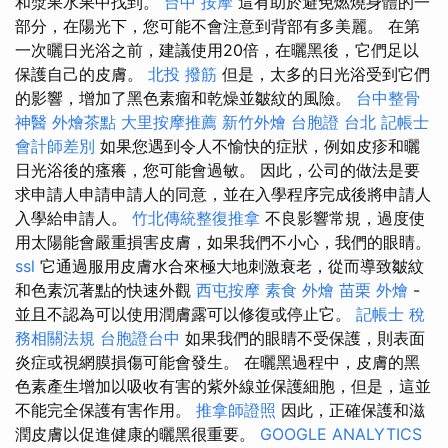
和漿果水果中找到。
台中 按摩
這有助於避免燃燒身體的一
部分，在陽光下，您可能不會注意到背部有多美麗。 在第
一次曬日光浴之前，建議使用20倍，在曬黑後，它們足以
保護自己的皮膚。
北投 撥筋
但是，太多的日光浴受到它們
的影響，增加了黑色素瘤和乾燥並皺紋的風險。
台中整骨
神醫
外燴茶點
大里按摩推薦
新竹外燴
台胞證 台北
記帳士
會計師差別
如果您遇到令人不愉快的症狀，例如皮疹和曬
日光浴後的瘙癢，您可能會過敏。 因此，公司的做法是要
求申請人申請申請人的同意，並在入學程序完成後將申請人
入學給申請人。
竹北傳統整復推拿
不良影響常規，過度使
用太陽能會嚴重損害皮膚，如果我們不小心，我們的眼睛。
ssl
它通過服用皮膚水合來極大地刺激衰老，從而導致皺紋
和色素沉著點的快速外觀
西屯按摩
素食 外燴
苗栗 外燴
-
並且不認為可以使用潤膚露可以修復或停止它。
記帳士 稅
務相關法規
台胞證台中
如果我們的眼睛不受保護，則表面
炎症或視網膜損傷可能會發生。 在曬黑過程中，皮膚的黑
色素產生增加以吸收有害的紫外線並保護細胞，但是，這並
不能完全保護有害作用。
推拿師證照
因此，正確保護和滋
潤皮膚以促​​進健康的曬黑很重要。
GOOGLE ANALYTICS