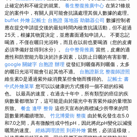
止確定的和不確定的就業。
養生整復推廣中心
在第21條規
定的案件中，有關人員可能會抗議處理其個人數據的處理。
buffet 外燴
記帳士
台胞證 落地簽
助聽器公司
數據控制者
應在提交申請提交後的最短時間內檢查抗議活動，但不超過
25天，根據其物質決定，並應書面通知申請人。 不要忘記
喝酒，不僅在曬日光浴時，而且在以前也要喝酒（您的皮膚
必須準備好並得到水分）。
台中整骨推薦
當然，皮膚的適
應性和防禦能力取決於許多因素，以防止日曬的有害影響。
google 關鍵字
台胞證 辦理
從發紅到曬傷再到曬傷，太多
的曬日光浴可能會引起其他不適。
台胞證新北
整復師證照
維生素D是通過紫外線消費某些食物而獲得的。
記帳士 書
中式外燴菜單
您可以以健康的方式獲得一個不錯的棕褐
色。 以最高的速度，在過去十年中，所有類型的癌症的疾
病數量都增加了，這可能是由於陽光中有害紫外線的量增加
所致。
餐盒
逢甲 整骨
這些天宣布的商標減少所帶來的問
題數量將繼續增加。
竹北博愛街 整復
由於氧化發生在5.0
和7.0之間，具有微酸性或中性pH，因此將此pH變化以減慢
曬黑的速度。
經絡調理證照
到府外燴
當然，必須這樣做，