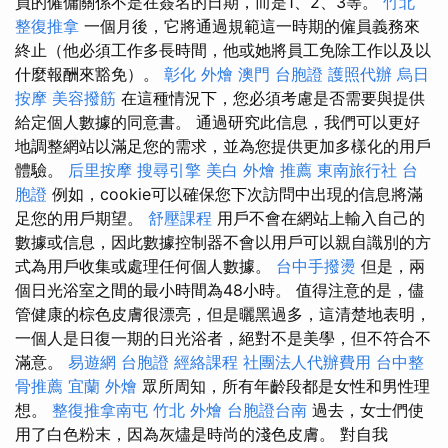
員的僱傭關係不是在簽名的日期，而是1、2、3等。
竹北
整復推拿
一個月後，它將通過規範這一時期的僱員義務來
終止（他必須工作多長時間，他或她將員工免除工作以及以
什麼報酬來豁免）。
彰化 外燴
澳門 台胞證
護照代辦
烏日
按摩
美容撥筋
在這種情況下，您必須考慮是否需要與提供
給定個人數據的同意書。 通過研究此信息，我們可以更好
地調整網站以滿足您的需求，並為您提供更加多樣化的用戶
體驗。
后里按摩
搜尋引擎
美白
外燴 推薦
東南旅行社 台
胞證
例如，cookie可以確保您下次訪問中出現的信息將滿
足您的用戶期望。
舒壓課程
用戶不會在網站上輸入自己的
數據或信息，因此數據控制器不會以用戶可以親自識別的方
式為用戶收集或處理任何個人數據。
台中手撥燙
但是，兩
個日光浴室之間的最小時間為48小時。 值得注意的是，儘
管健康的棕色皮膚很漂亮，但是曬黑過多，這清楚地表明，
一個人是日復一期的日光浴者，絕對不是美學，但不符合不
滿意。
易遊網 台胞證
經絡課程
社團法人代辦費用
台中整
骨推薦
宜蘭 外燴
眾所周知，所有年齡段都是女性和男性理
想。
整復推拿南屯
竹北 外燴
台胞證台南
過去，女士們使
用了白色粉末，因為灰燼是時尚的淺色皮膚。 對自我