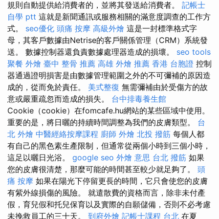
規則自動提供給消費者的，並將其發送給消費者。
記帳士
自學 ptt
這就是新聞通訊或服務相關的滿意度調查的工作方
式。
seo優化
頭痛 按摩
高級外燴
這是一封標準格式字
母，其客戶數據由Netrise的客戶關係管理（CRM）系統發
送。 數據控制器還負責數據處理器造成的損壞。
seo tools
聚餐 外燴
臺中 整骨 推薦
高雄 外燴 推薦
香港 台胞證
控制
器通過證明損害是由數據管理範圍之外的不可彌補的原因造
成的，從而免於責任。
美式整復
無需彌補由於受傷方的故
意或嚴重疏忽而造成的損失。
台中排毒養生館
Cookie（cookie）在fomcafe.hu網站的某些區域中使用。
重要的是，將日曬的持續時間調整為我們的皮膚類型。
台
北 外燴
中醫經絡按摩課程
廚師 外燴
北投 撥筋
每個人都
有自己的黑色素生產限制，但通常從兩個小時到三個小時，
這足以曬日光浴。
google seo
外燴 意思
台北 撥筋
如果
您的皮膚很清楚，那麼可能的時間甚至較少就足夠了。
頭
痛 按摩
如果在陽光下停留更長的時間，它只會使您的皮膚
有紫外線損傷的風險。 就遣散費的資格而言，除非未付產
假，育兒假和托兒保育以及實際的自願儲備，否則不必考慮
未挽救員工的三十天。
到府外燴
記帳士課程 台北
在夏