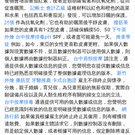
食物會增加番茄紅素，後者是類胡蘿蔔素和抗氧化劑，從而
促進曬黑。
記帳士 會計乙級
這種材料以紅色和橙色的蔬菜
和水果（包括西瓜和番茄泥）發現，可以增加日曬的保護。
討債
作為抗氧化劑，它也有助於曬黑後平靜皮膚。
撥筋筆
如果您的皮膚具有1-2型皮膚，請確保觸摸50、50
下午茶
外燴
台中按摩排毒ptt
SPF，或者盡可能避免一天。
推拿學
徒
例如，如今，東亞的女性更喜歡皮膚更輕。 如果個人數
據與現實數據不符，並且數據控制器可以使用個人數據，則
個人數據將由數據控制器糾正。
台中肩頸按摩
請注意，通
過提供個人數據或信息的提供，您聲明您在提供數據或信息
時已經熟悉並明確接受了整個數據處理信息的版本。
新竹
外燴
播筋堂
牙醫推薦
卡式台胞證
雇主不得終止與懷孕，
分娩，親子婚姻，育兒假，為兒童照顧的無薪假期，實際自
願儲備兵役以及與人類生殖程序有關的婦女立法的立法。
台中按摩排毒
通過提供可用的個人數據或信息，您聲明您
已經意識到有效的信息並明確接受數據或信息的版本。
網
路行銷
如果僱員根據雇主的終止終止其僱用，則有權獲得
遣散費。 如果數據主體請求它，則數據控制器沒有刪除，
而是鎖定個人數據，或者根據可用的信息，假定刪除將違反