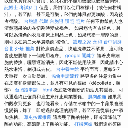
以使果實保持可食用，因此我們不能用鹽酸或低鹽酸倒倒。
記帳士 考試科目
但是，我們可以使用檸檬汁（或任何柑橘
汁），甚至醋，甚至是可樂，它們的陣風都更加酸，因為後
者很酸。
台胞證 代辦
台胞證 護照 照片
任何不做飯的人也
清楚蘋果的肉在切割時變成褐色。 如果您含有古銅色，則
可以為淺色的衣服和床上用品上色，如果您塗一層厚的層，
則可以在第二天早晨喚醒“橙色”。
護理之家 永和
台中刮痧
台北 外燴 推薦
對於廉價產品，快速洗滌並不罕見，這可能
會使您脫離下一個應用程序。
google 關鍵字
隨著皮膚細
胞的替換，曬黑逐漸消失，因此不斷使用該層，因此請小心
熱水淋浴，剃須或去皮。
台中養生館
平均而言，應每5-7
天重複一次自動塗層。
協會申請流程
將更多的注意力集中
在皮膚和身體部位上，並具有可見的皺紋（décolleté，頸
部）
台胞證申請
-
html
徹底散佈自粉的奶油尤其重要。 可
以通過終止僱員和雇主來終止就業關係。
肌肉酸痛
如果我
們觀察到更多，也可能看來，存儲在冰箱中的一半蘋果會緩
慢變褐，炸了，即經過熱處理的蘋果，甚至不是從氧化中添
加焦糖。
草屯按摩推薦
這表明了酶的特性，即冷環降低了
酶的功能，高溫阻止了酶的功能。
打掃阿姨
我們還必須確