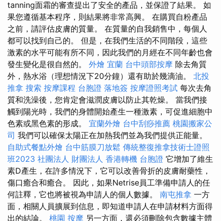
tanning面霜的審查提出了安全的產品，並保證了結果。 如
果您遵循基本程序，則結果將非常高興。 在購買自粉產品
之前，請評估皮膚的質量。 在質量的自我銷售中，每個人
都可以找到自己的。 但是，在我們生活的不同階段，這些
激素的水平可能有所不同，因此我們的月經在不同年齡也會
發生變化是很自然的。
外燴 宜蘭
台中頭部按摩
除去角質
外，熱水浴（理想情況下20分鐘）還有助於幾滴油。
北投
推拿
搜索
按摩課程
台胞證 落地簽
按摩證照考試
每次去角
質和洗澡後，您肯定會滋潤皮膚以防止其乾燥。 當我們接
觸到陽光時，我們的身體開始產生一種激素，可促進細胞中
色素或黑色素的形成。
宜蘭外燴
台中刮痧推薦
桃園搬家公
司
我們可以確保太陽正在加熱我們並為我們提供正能量。
自助式餐點外燴
台中筋膜刀放鬆
傳統整復推拿技術士證照
班2023
社團法人 財團法人
香港轉機 台胞證
它增加了維生
素D產生，在許多情況下，它可以改善骨折的皮膚耐藥性，
傷口癒合和癒合。 因此，如果Netrise員工準備申請人的任
何註釋，它也將被視為申請人的個人數據。
南屯推拿
一方
面，相關人員擴展到信息，即知道申請人在申請材料方面得
出的結論。
桃園 按摩
另一方面，還必須刪除包含數據主體