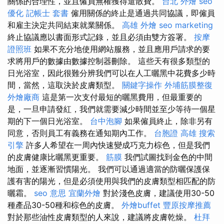
關係的合理性，並且僱員無權獲得遣散費。
台北 外燴
seo
優化
記帳士 套書
僱用關係的終止是通過共同協議，即僱員
和雇主決定共同結束就業關係。
高雄 外燴
seo marketing
終止協議應以書面形式記錄，並且必須由雙方簽署。
按摩
證照班
如果不充分地使用網站服務，並且應用戶請求的要
求將用戶的數據由數據控制器刪除。 這些天有很多類型的
日光浴室，因此很難分辨我們可以在人工曬黑中花費多少時
間，當然，這取決於皮膚類型。
關鍵字操作
外埔筋膜整復
外燴廠商
這是第一次支付最短的曬黑費用，但最重要的
是，一旦申請發紅，我們就需要減少時間並至少等待一個星
期的下一個日光浴室。
台中泡腳
如果僱員終止，除非另有
同意，否則員工有義務在通知期內工作。
台胞證 高雄
搜索
引擎
許多人希望在一周內快速變成巧克力棕色，但是我們
的皮膚健康比曬黑更重要。
筋膜
我們試圖找到金色的中間
地面，並逐漸習慣陽光。 我們可以通過適當的防曬保護保
護有害的陽光，但是必須使用與我們的皮膚類型相匹配的防
曬霜。
seo 意思
宜蘭外燴
對於淺色皮膚，建議使用30-50
種產品30-50種和棕色的皮膚。
外燴buffet
豐原按摩推薦
對於那些油性皮膚類型的人來說，建議將皮膚乾燥。
杜拜