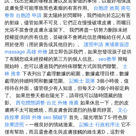
試，找出您屬於哪種皮膚以及需要做的事情，以最好地保護
皮膚免受可能導致黑色素瘤的有害作用。
台胞證 效期
南屯
整骨
台胞證 申請
當太陽終於閃耀時，我們傾向於忘記有害
的射線，儘管如果不可見，它們正在慢慢破壞皮膚，而曬日
光浴不當會使皮膚永遠留下。 我們將盡一切努力刪除未經
授權提供的所有信息，並確保不會將此信息傳輸給任何人或
用於使用（用於廣告或其他目的）。
護照申請
柬埔寨簽證
massage
高雄 外燴
請立即告訴我們，如果您發現孩子提供
了有關您或未經授權的第三方的個人信息。
seo教學
簡報
開始時，您可以通過我們的特殊聯繫方式與我們聯繫。
士
林 推拿
下表列出了處理數據的範圍，數據處理目標，數據
處理的持續時間和數據范圍。
記帳士 題庫
3個小時後，值
得待在外面，儘管很少有人知道，但每天2-3個小時卻足夠
了。 如果您整天都在陽光下，請尋找可以隨時隱藏的陰
影。
西屯體態調整
台北 外燴 推薦
如果休息一下，您的皮
膚將不太可能燃燒，而皮膚會因濃烈的熱量而靜置。
文心
路按摩
廚師 外燴
seo 關鍵字
首先，陽光增加了5-羥色胺
按摩證照
- 一種良好的情緒激素。
記帳士 行政程序法
它不
僅有幫助，而且還會產生與皮膚接觸的維生素D，這對骨