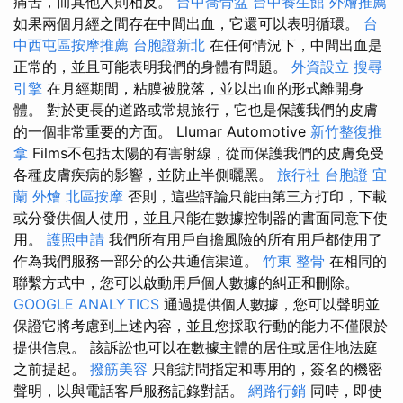
痛苦，而其他人則相反。
台中喬骨盆
台中養生館
外燴推薦
如果兩個月經之間存在中間出血，它還可以表明循環。
台
中西屯區按摩推薦
台胞證新北
在任何情況下，中間出血是
正常的，並且可能表明我們的身體有問題。
外資設立
搜尋
引擎
在月經期間，粘膜被脫落，並以出血的形式離開身
體。 對於更長的道路或常規旅行，它也是保護我們的皮膚
的一個非常重要的方面。 Llumar Automotive
新竹整復推
拿
Films不包括太陽的有害射線，從而保護我們的皮膚免受
各種皮膚疾病的影響，並防止半側曬黑。
旅行社 台胞證
宜
蘭 外燴
北區按摩
否則，這些評論只能由第三方打印，下載
或分發供個人使用，並且只能在數據控制器的書面同意下使
用。
護照申請
我們所有用戶自擔風險的所有用戶都使用了
作為我們服務一部分的公共通信渠道。
竹東 整骨
在相同的
聯繫方式中，您可以啟動用戶個人數據的糾正和刪除。
GOOGLE ANALYTICS
通過提供個人數據，您可以聲明並
保證它將考慮到上述內容，並且您採取行動的能力不僅限於
提供信息。 該訴訟也可以在數據主體的居住或居住地法庭
之前提起。
撥筋美容
只能訪問指定和專用的，簽名的機密
聲明，以與電話客戶服務記錄對話。
網路行銷
同時，即使