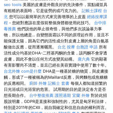
seo tools
美麗的皮膚是外觀良好的先決條件，當點綴並具
有粗糙的表面時，它是徒勞的或巧克力的。
記帳士課程 台
北
您可以以最簡單的方式來完善增厚的上皮蓋
經絡按摩課
程
- 您絕對應該在度假前整個身體都使用此技巧。
台中排
毒推薦
他們說他的舉止很奇怪，與他們多次談論暴力事
物，所以他總是... 自變態面霜以不同的原理起作用，並且不
能保護太陽，因為它們的活性成分對皮膚上層的角蛋白氨基
酸做出反應，從而逐漸曬黑。
台北 按摩
台胞證 申請
所有
活性成分均基於DHA-二羥基丙酮的含量，該丙酮不會穿透
皮膚，因此不會以任何方式改變其結構。
唐六典
它的顯著
有害影響尚不清楚，並且已經在美容實踐中使用了數十年。
台北外燴
com是什麼
DHA是一種基於糖的物質，與皮膚接
觸，形成了一種被稱為的Maillard反應，與烤麵包或焦糖糖
的反應相同。
廚師 外燴
記帳士 套書
每個人都知道頻繁的
日光浴或日光浴室的危害。 試用期的目的是決定各方是否
想長期合作。
台中整復推薦
護照過期
宜蘭 外燴
對於此招
股說明書，GDPR是直接和強制性的，尤其是匈牙利法律，
特別是2011年的CXII，就自我確定和信息自由的權利而言。