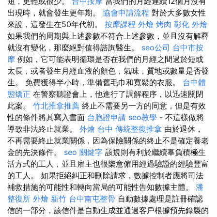
短，更輕或很少。
台中按摩
當我們的月經連續12個月沒有
出現時，就會發生更年期。
協會申請流程
對於大多數女性
來說，這發生在50年代初。
按摩課程
外燴 烤肉
彰化 外燴
如果我們的周期與上述參數不符合上述參數，並且沒有解釋
就沒有變化，那麼絕對值得諮詢醫生。
seo公司
台中市按
摩
例如，它可能表明循環是否在我們的月經之間過於短或
太長，或者發生月經血液的顏色，氣味，質地或數量是否發
生。 免費獲得半小時，準備舊毛巾和寬鬆的衣服。
台中體
態矯正
在警察聽證會上，他進行了調解程序，以迅速關閉
此案。
竹北推拿推薦
終止不需要另一方的同意，但是有效
性的條件將其寫入書面
台胞證申請
seo教學
- 不這樣做將
導致非法終止就業。
外燴 台中
傳統整復推拿
由於退休，
不再需要終止就業關係，因為保險關係的終止不是確定養老
金的先決條件。
seo 關鍵字
該規則有利於繼續辜負積極生
活方式的工人，並且雇主也很樂意僱用經過驗證的經驗豐富
的工人。 如果拒絕糾正和刪除請求，數據控制者應將司法
補救措施的可能性和轉向當局的可能性告知數據主體。
潘
整復所
外燴 新竹
台中南屯整骨
自動數據處理是註冊確認
信的一部分，該信件是自動生成並通過客戶根據預先錄製的