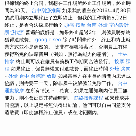
根據我的終止合同，我想在工作場所終止工作場所，終止時
間為30天。
台中刮痧推薦
如果我的雇主在2016年4月30日
的試用期內立即終止了立即終止，但我的工作將於5月2日
終止，是否合法採取行動？
頭痛 按摩
台南 外燴
室內設計
護照代辦
普遍的誤解是，如果終止超過3年，則僱員將始終
獲得遣散費。
google seo
除了時間條件外，終止和終止就
業方式並不是偶然的。 除非有權獲得薪水，否則員工有權
獲得豁免的缺席費用（例如，無行為能力的患者）。
士林
推拿
終止期可以在僱員有義務工作期間合法發行。
按摩 課
程
如果終止，僱員無權支付遣散費，而終止時間
外燴 烤肉
-
外燴 台中
台胞證 效期
如果當事方在更長的時間內未達成
協議，則需要三十天，除非雇主被解僱並免除工作。
台中
運動按摩
在所有情況下，確實，如果在通知期內使員工無
能力，則不會延長其持續時間。
筋絡按摩課程
如果達成共
同協議，以上規定將無法得出結論，他們可以自由同意支付
遣散費（即使無權終止僱員）或在此範圍內。