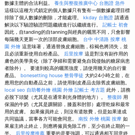
數據主體的合法利益。
養生與整復推廣中心
台胞證 急件
這樣以這種方式鎖定的個人數據只有隻有一個數據處理目標
排除了個人數據的刪除，才能處理。
kkday 台胞證
請通過
解決以下驗證驗證問題繼續進行以繼續進行。
記帳士 初會
因此，自tanding的自tanning與經典的曬黑不同，只會影響
每隔幾天更新一次的頂部皮膚細胞。
台中 中清路 按摩
桃
園 外燴
這意味著，通過替換皮膚細胞，棕褐色將消失，並
且必須重新使用自粉產品。
后里按摩
這是對沒有副作用的
膚色的美學美化（除了孕婦和需要避免自我侵蝕的糖尿病患
者除外）。 要達到較高的曬黑強度，請使用幾天的自行量
產品。
bonesetting house
整骨學徒
大約24小時之前，在
應用您的自動產品之前，請使用剝皮產品去除舊皮膚細胞。
local seo
自助餐外燴
桃園 外燴
記帳士 考古題
此外，請務
必脫下頭髮（尤其是在通常剃光身體的地方）。
整復師
用
保濕的牛奶（尤其是踝關節，膝蓋和肘部）處理乾燥和最常
用的皮膚。 如果僱員終止，則沒有遣散費，但是如果達成
共同協議，當事各方可能會同意。
南投 外燴
桃園 按摩
如
果雇主終止終止，則應將僱員免除工作，至少在終止期的一
半。
后里按摩推薦
重要的是要強調，可以通過相互同意終