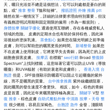
天，曬日光浴並不總是這個想法，它可以到處都是蒼白的斑
點，或“
推拿 整骨
T恤和短褲”。
撥筋證照
外燴 推薦 ptt
雖然在第一種情況下，詳細的法律要求理由特別重要，但沒
有義務證明試用期和固定期限的僱用（作為一般規則）。
身體按摩
關鍵字優化
通過使用互聯網，存在各種威脅私人
領域的危險。 皮膚的定期水合也有助於保持棕色，因此淋
浴後始終塗抹乳液。
茶會點心
如果您在陽光明媚之前準備
皮膚，則可以幫助您的曬黑更長的時間。
新埔整骨
如果您
不在皮膚上使用剝皮，它將更早失去青銅，因為死亡的上皮
細胞會損害皮膚。
按摩店
在標籤“
seo行銷
Broad
整復師
Spectrum”上找到標籤，這意味著它還可以防止UVB（導致
曬傷）和UVA輻射（有助於衰老和皮膚癌）。
香港入境 台
胞證
但是，SPF值僅顯示防曬霜可以阻止引起曬傷的紫外
線，而不是曬黑的質量。
台中推拿推薦
紫外線繼續阻塞，
因此曬黑的發生速度不會更快。 相反，如今，棕色的青銅
皮是首選，因此近年來曬黑變得極為廣泛。
關鍵字
V型
整
復 推拿
- 棕色皮膚
自助式餐點外燴
中清路 按摩
-
天母 整
復
很少燃燒，容易且深褐色。
台胞證 急件
金發，淺眼睛