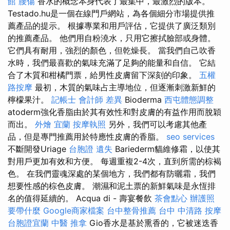
館
腰傷
香水的概念本身代表了最集中，最激烈的版本。
Testado.hu是一個在線門戶網站，為各個細分市場提供推
薦產品的提示。 根據專業和用戶評估，它提供了廣泛類別
的推薦產品。 他們用自粉澆水，只用它擦拭臉部或身體。
它們具有耐用，強烈的顏色，但乾燥長。 當我們自己吹香
水時，我們最喜歡的氣味充滿了足夠的能量和自信。 它結
合了木質和柑橘門票，給男性皮膚留下深刻的印象。
五權
路按摩
最初，木質的氣味占主導地位，但逐漸刺激新鮮的
檸檬果汁。
記帳士 會計師 差異
Bioderma
西屯體態調整
atoderm強化香脂由於其有效性和對皮膚的有益作用而脫穎
而出。
外燴 宜蘭
按摩執照
另外，我們可以考慮其他產
品，但是專門推薦用於特應性皮膚的香脂。
seo services
不斷開發Uriage
台胞證 遺失
Bariederm貓維修霜，以使其
對用戶更加有效和方便。 每週重複2-4次，直到所需的棕褐
色。 在我們靈魂深處的某個地方，我們都有防曬霜，我們
想要性感的棕色皮膚。 潮濕和泥土票的新鮮氣味是永恆排
名的值得延續的。 Acqua di - 壽宴餐飲
茶會點心
辦護照
要帶什麼
Google商家檔案
台中整骨推薦
台中 中清路 按摩
台胞證宜蘭
中醫 推拿
Gio香水是基於熏香的，它被迷迭香