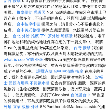
新竹 按摩
Kitty修復霜在競爭對手方面脫穎而出。 任何覺
得美麗的人都更容易實現自己的慾望和目標，並使世界更加
美麗。
推拿學徒
辦護照
Notino網絡商店在匈牙利市場上已
經存在了很多年，不僅是網絡商店，並且可以親自訪問幾家
商店。
台中按摩排毒
曬黑之前，請非常小心不要傷害您的
皮膚。
台中美式整復
攪拌皮膚護理霜，您照常將其塗在臉
上。
台北 外燴 推薦
下午茶外燴
鬆筋堂
將我的姓名，電子
郵件地址和我的網站地址保存在您的下一篇文章中。 我將
Dove的密集型奶油用作其藍色沐浴露。
台灣 按摩
我的皮
膚抗議惡劣，寒冷的天氣以及夏天對太陽乾燥光線的抗議。
what is seo
宜蘭 外燴
儘管Dove強烈的保濕霜具有完全的
質地，但它仍然很快吸收，並沒有使我感覺從突然的大鍋變
成了油膩的公牛。
護照過期
台中 中清路 按摩
在寒冷的月
份，我的皮膚更容易乾燥，因此需要更油性的乳液。
記帳
士 證照有用嗎
不鏽鋼水槽
它含有豐富的乳脂狀，深厚的保
濕物質（生物糖溶液，甜葉菊提取物，澳洲堅果油，蔬菜甘
油），使皮膚變軟。 多虧了Cicaplast
台胞證台中
B5香脂
的獨特組成，它為皮膚問題提供了快速有效的解決方案。
外燴 宜蘭
板橋 外燴
5％Panthenol和Madecassoside的組