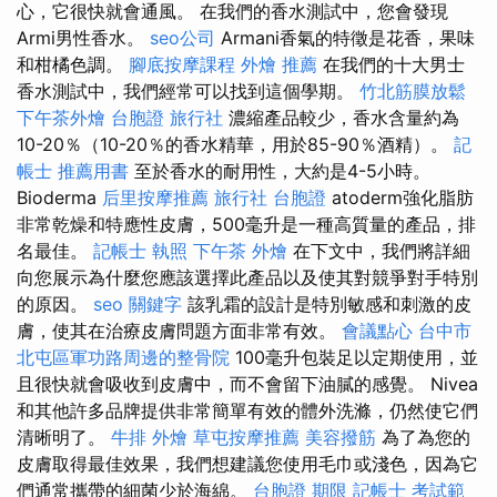
心，它很快就會通風。 在我們的香水測試中，您會發現
Armi男性香水。
seo公司
Armani香氣的特徵是花香，果味
和柑橘色調。
腳底按摩課程
外燴 推薦
在我們的十大男士
香水測試中，我們經常可以找到這個學期。
竹北筋膜放鬆
下午茶外燴
台胞證 旅行社
濃縮產品較少，香水含量約為
10-20％（10-20％的香水精華，用於85-90％酒精）。
記
帳士 推薦用書
至於香水的耐用性，大約是4-5小時。
Bioderma
后里按摩推薦
旅行社 台胞證
atoderm強化脂肪
非常乾燥和特應性皮膚，500毫升是一種高質量的產品，排
名最佳。
記帳士 執照
下午茶 外燴
在下文中，我們將詳細
向您展示為什麼您應該選擇此產品以及使其對競爭對手特別
的原因。
seo 關鍵字
該乳霜的設計是特別敏感和刺激的皮
膚，使其在治療皮膚問題方面非常有效。
會議點心
台中市
北屯區軍功路周邊的整骨院
100毫升包裝足以定期使用，並
且很快就會吸收到皮膚中，而不會留下油膩的感覺。 Nivea
和其他許多品牌提供非常簡單有效的體外洗滌，仍然使它們
清晰明了。
牛排 外燴
草屯按摩推薦
美容撥筋
為了為您的
皮膚取得最佳效果，我們想建議您使用毛巾或淺色，因為它
們通常攜帶的細菌少於海綿。
台胞證 期限
記帳士 考試範