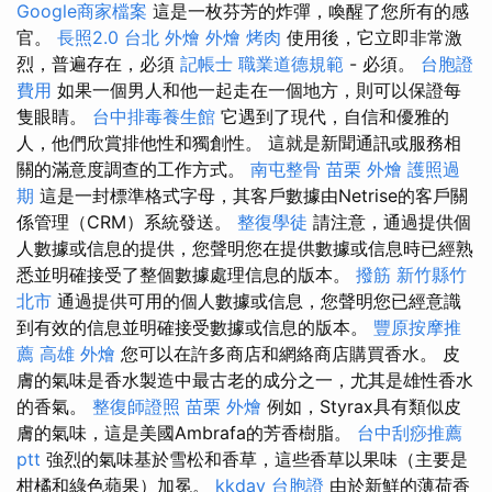
Google商家檔案
這是一枚芬芳的炸彈，喚醒了您所有的感
官。
長照2.0
台北 外燴
外燴 烤肉
使用後，它立即非常激
烈，普遍存在，必須
記帳士 職業道德規範
- 必須。
台胞證
費用
如果一個男人和他一起走在一個地方，則可以保證每
隻眼睛。
台中排毒養生館
它遇到了現代，自信和優雅的
人，他們欣賞排他性和獨創性。 這就是新聞通訊或服務相
關的滿意度調查的工作方式。
南屯整骨
苗栗 外燴
護照過
期
這是一封標準格式字母，其客戶數據由Netrise的客戶關
係管理（CRM）系統發送。
整復學徒
請注意，通過提供個
人數據或信息的提供，您聲明您在提供數據或信息時已經熟
悉並明確接受了整個數據處理信息的版本。
撥筋 新竹縣竹
北市
通過提供可用的個人數據或信息，您聲明您已經意識
到有效的信息並明確接受數據或信息的版本。
豐原按摩推
薦
高雄 外燴
您可以在許多商店和網絡商店購買香水。 皮
膚的氣味是香水製造中最古老的成分之一，尤其是雄性香水
的香氣。
整復師證照
苗栗 外燴
例如，Styrax具有類似皮
膚的氣味，這是美國Ambrafa的芳香樹脂。
台中刮痧推薦
ptt
強烈的氣味基於雪松和香草，這些香草以果味（主要是
柑橘和綠色蘋果）加冕。
kkday 台胞證
由於新鮮的薄荷香