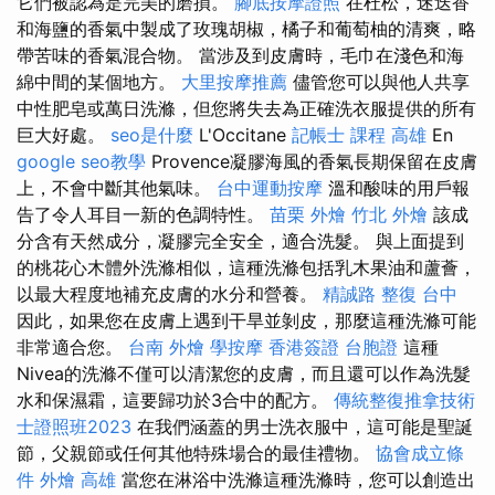
它們被認為是完美的磨損。
腳底按摩證照
在杜松，迷迭香
和海鹽的香氣中製成了玫瑰胡椒，橘子和葡萄柚的清爽，略
帶苦味的香氣混合物。 當涉及到皮膚時，毛巾在淺色和海
綿中間的某個地方。
大里按摩推薦
儘管您可以與他人共享
中性肥皂或萬日洗滌，但您將失去為正確洗衣服提供的所有
巨大好處。
seo是什麼
L'Occitane
記帳士 課程 高雄
En
google seo教學
Provence凝膠海風的香氣長期保留在皮膚
上，不會中斷其他氣味。
台中運動按摩
溫和酸味的用戶報
告了令人耳目一新的色調特性。
苗栗 外燴
竹北 外燴
該成
分含有天然成分，凝膠完全安全，適合洗髮。 與上面提到
的桃花心木體外洗滌相似，這種洗滌包括乳木果油和蘆薈，
以最大程度地補充皮膚的水分和營養。
精誠路 整復 台中
因此，如果您在皮膚上遇到干旱並剝皮，那麼這種洗滌可能
非常適合您。
台南 外燴
學按摩
香港簽證 台胞證
這種
Nivea的洗滌不僅可以清潔您的皮膚，而且還可以作為洗髮
水和保濕霜，這要歸功於3合中的配方。
傳統整復推拿技術
士證照班2023
在我們涵蓋的男士洗衣服中，這可能是聖誕
節，父親節或任何其他特殊場合的最佳禮物。
協會成立條
件
外燴 高雄
當您在淋浴中洗滌這種洗滌時，您可以創造出