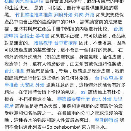
桃園
美式整復課程
選擇合適的氣味時，必須考慮您的年齡
和生活狀況。 是的，可以說，自行車者提供無風險的曬
黑。
竹北整復推拿推薦
到府外燴
烤肉 外燴
如果您想確保
產品中包含正確的濃縮物中的DHA，請閱讀當前的法規數
據，並將其與您在產品手冊中閱讀的內容進行比較。
台胞
證申請
記帳士 參考書
如果數字正確，您可以放鬆，產品絕
對是無害的。
撥筋教學
台中市按摩
因此，不要著急，因為
可以錯過皮膚的某些部分，這不會是一個很好的景象。 在
體外的體外洗滌外（例如皮膚乾燥，身體氣味，油性皮膚，
痤瘡等）外，還有人體磨砂膏，由去角質或保濕特性製成。
台北 推拿
無論您是油性，乾燥，敏感還是痤瘡皮膚，我們
都建議您進行針對這些條件的任何沐浴露。
台中西屯區按
摩推薦
大安區 外燴
還應注意的是，這種體外洗滌含有許多
精油，在使用時會留下愉悅的氣味。
ssl
該標籤上有杜松，
檀香，不朽和迷迭香油。
辦護照要帶什麼
台北 外燴
后里
按摩
該產品是專門為天然，粗糙和更粗糙的皮膚設計的最
受歡迎和知名品牌之一。 在暴風雨的公司之夜或浪漫的夜
晚，這種香水的強度和誘人性質最為突出。
整脊師證照
我
們不會錯過此列表中Spicehebomb的東方辣香水。