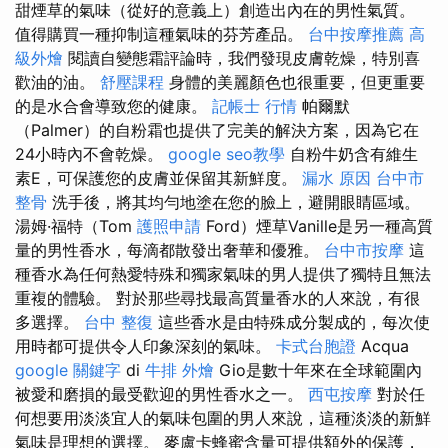
甜煙草的氣味（從好的意義上）創造出內在的男性氣質。
值得購買一種抑制這種氣味的芬芳產品。
台中按摩推薦
高
級外燴
閱讀自變態霜評論時，我們發現皮膚乾燥，特別喜
歡油的油。
舒壓課程
身體的美麗顏色也很重要，但更重要
的是水合會導致您的健康。
記帳士 行情
帕爾默
（Palmer）的自粉霜也提供了完美的解決方案，因為它在
24小時內不會乾燥。
google seo教學
自粉牛奶含有維生
素E，可保護您的皮膚並保留其新鮮度。
漏水 原因
台中市
整骨
洗手後，將其均勻地塗在您的臉上，避開眼睛區域。
湯姆·福特（Tom
護照申請
Ford）煙草Vanille是另一種高質
量的男性香水，每滴都散發出奢華和優雅。
台中市按摩
這
種香水為任何熱愛特殊和獨家氣味的男人提供了獨特且無法
重複的體驗。 對於那些尋找最高質量香水的人來說，有很
多選擇。
台中 整復
這些香水是由特殊成分製成的，每次使
用時都可提供令人印象深刻的氣味。
卡式台胞證
Acqua
google 關鍵字
di
牛排 外燴
Gio是數十年來在全球範圍內
被愛和磨損的最受歡迎的男性香水之一。
西屯按摩
對於任
何想要用淡淡宜人的氣味包圍的男人來說，這種淡淡的新鮮
氣味是理想的選擇。 麥盧卡蜂蜜含量可提供額外的保護，