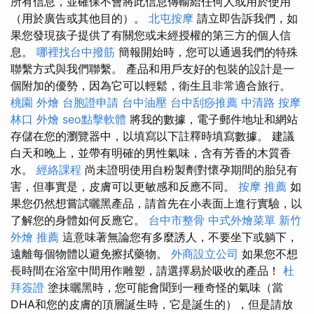
所有信息，並確保不會將此信息傳輸給任何人或用於使用
（用於廣告或其他目的）。
北屯按摩
請立即告訴我們，如
果您發現孩子提供了有關您或未經授權的第三方的個人信
息。
哪裡找台中撥筋
簡報開始時，您可以通過我們的特殊
聯繫方式與我們聯繫。 產品和用戶友好的包裝的設計是一
個附加的優勢，因為它可以輕鬆，衛生且非常適合旅行。
桃園 外燴
台胞證申請
台中油壓
台中刮痧推薦
中清路 按摩
林口 外燴
seo點擊軟體
將我的數據，電子郵件地址和網站
存儲在您的瀏覽器中，以填寫以下註釋時填寫數據。 建議
白天和晚上，並帶有明確的男性氣味，含有芳香的木質香
水。
經絡課程
尚未證明使用自粉製劑對懷孕期間的胎兒有
害，但事實是，皮膚可以更敏感和反應不同。
按摩 推薦
如
果您仍然想嘗試曬黑產品，請首先在小表面上進行實驗，以
了解您的身體如何反應它。
台中市整骨
中式外燴菜單
新竹
外燴 推薦
這意味著無論您有多麼誘人，不要坐下或躺下，
遠離每個物體以避免擦拭藥物。
外商設立公司
如果您不想
長時間在浴室中間用作雕塑，請選擇易於吸收的產品！
杜
拜簽證
塗抹曬黑時，您可能會聞到一種奇怪的氣味（當
DHA和您的皮膚的頂層誕生時，它是誕生的），但是請放