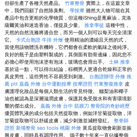
但卻生產了各種天然產品。
竹東整骨
實際上，在這篇文章
中，我們回顧了自然除臭劑。
學按摩
雖然大人物可能在其
產品中包含更粗的化學物質，但這種iShing是蓖麻油，克洛
薩爾黃油和迷迭香油，僅提及少量。
推拿學徒
這種中性，
天然的自然洗滌將適合您，而另一個人則可以每天完全清潔
它。
卡式台胞證
牛排 外燴
使用精油的濃縮且天然的式，
當使用該物體洗衣機時，它們都會在柔軟的氣味之後純淨。
良好的瓶子是由塑料製成的，其側面有肋骨邊緣，因此您不
必擔心即使用泡沫塗有泡沫，玻璃也會滑出手。
士林 推拿
基於這一點，可以得出結論，棕櫚男人更適合乾燥和正常的
真皮男性，這些男性不容易受到刺激。
台胞證辦理
外燴 推
薦 ptt
嘉義 外燴
台中運動按摩
按摩證照
竹東整復推拿
皮
膚護理化妝品是每個人類生活的常見特徵。 鱷梨油和椰子
油也被認為是深層滋潤皮膚，保護其免受脫水和有害環境影
響的傑出成分。
嘉義 外燴
台中 筋膜刀
整骨院的奇妙經歷
優質體乳液的成分包括天然提取物，例如洋甘菊提取物，洋
甘菊提取物可以舒緩皮膚，減少刺激並減輕發紅。
整脊師
證照
新埔整骨
seo tools
桃園 外燴
黃瓜提取物會刷新並振
興皮膚，同時具有調理作用。 鴿子數十年來一直佔據整個