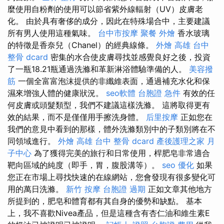
麼使用自粉劑的使用可以節省紫外線輻射（UV）皮膚老
化。 由於具有奢侈的成分，因此在特殊場合中，主要建議
所有男人使用這種氣味。
台中市按摩
聚餐 外燴
香水玻璃
的特徵是香奈兒（Chanel）的經典線條。
外燴 高雄
台中
整骨 dcard
密集的水合使皮膚尋找並感覺良好之後，投資
了一瓶18.21瓶通過洗滌和革新淋浴體驗準備的人。
美容撥
筋
一個全富富泡沫提供的非纖維表面，通過補充水化和保
濕來增強人體的健康狀況。
seo軟體
台胞證 急件
有效的任
何皮膚或頭髮類型，我們不建議這樣洗滌。 這將取得更有
效的結果，而不是僅僅用手擦洗身體。
后里按摩
正如您在
我們的意見中看到的那樣，體外洗滌類別中的子類別將在不
同領域進行。
外燴 高雄
台中 整骨 dcard
產後護理之家 月
子中心
為了獲得完美的旅行和日常使用，桿肥皂非常適合
靶向區域的純度（即手，胃，腹股溝等）。
seo 優化
如果
您正在市場上尋找快速的在線網站，您會發現有很多變化可
用的萬日洗滌。
新竹 按摩
台胞證 過期
正如文章其他地方
所提到的，肥皂和體育都有其自身的優勢和缺點。 基本
上，我不喜歡Nivea產品，但是這種含有杏仁油和維生素E