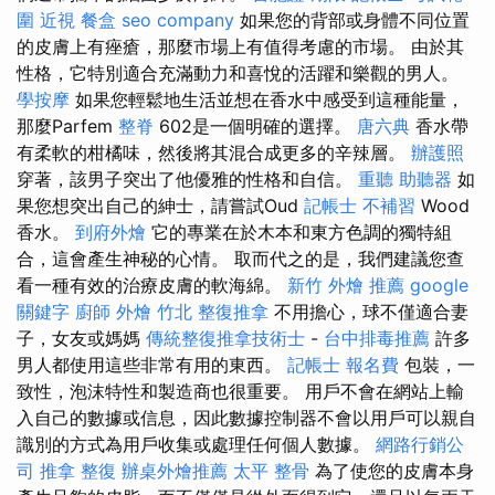
圍
近視
餐盒
seo company
如果您的背部或身體不同位置
的皮膚上有痤瘡，那麼市場上有值得考慮的市場。 由於其
性格，它特別適合充滿動力和喜悅的活躍和樂觀的男人。
學按摩
如果您輕鬆地生活並想在香水中感受到這種能量，
那麼Parfem
整脊
602是一個明確的選擇。
唐六典
香水帶
有柔軟的柑橘味，然後將其混合成更多的辛辣層。
辦護照
穿著，該男子突出了他優雅的性格和自信。
重聽 助聽器
如
果您想突出自己的紳士，請嘗試Oud
記帳士 不補習
Wood
香水。
到府外燴
它的專業在於木本和東方色調的獨特組
合，這會產生神秘的心情。 取而代之的是，我們建議您查
看一種有效的治療皮膚的軟海綿。
新竹 外燴 推薦
google
關鍵字
廚師 外燴
竹北 整復推拿
不用擔心，球不僅適合妻
子，女友或媽媽
傳統整復推拿技術士
-
台中排毒推薦
許多
男人都使用這些非常有用的東西。
記帳士 報名費
包裝，一
致性，泡沫特性和製造商也很重要。 用戶不會在網站上輸
入自己的數據或信息，因此數據控制器不會以用戶可以親自
識別的方式為用戶收集或處理任何個人數據。
網路行銷公
司
推拿 整復
辦桌外燴推薦
太平 整骨
為了使您的皮膚本身