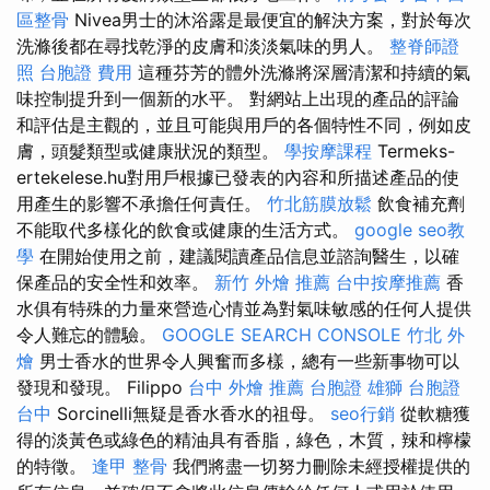
區整骨
Nivea男士的沐浴露是最便宜的解決方案，對於每次
洗滌後都在尋找乾淨的皮膚和淡淡氣味的男人。
整脊師證
照
台胞證 費用
這種芬芳的體外洗滌將深層清潔和持續的氣
味控制提升到一個新的水平。 對網站上出現的產品的評論
和評估是主觀的，並且可能與用戶的各個特性不同，例如皮
膚，頭髮類型或健康狀況的類型。
學按摩課程
Termeks-
ertekelese.hu對用戶根據已發表的內容和所描述產品的使
用產生的影響不承擔任何責任。
竹北筋膜放鬆
飲食補充劑
不能取代多樣化的飲食或健康的生活方式。
google seo教
學
在開始使用之前，建議閱讀產品信息並諮詢醫生，以確
保產品的安全性和效率。
新竹 外燴 推薦
台中按摩推薦
香
水俱有特殊的力量來營造心情並為對氣味敏感的任何人提供
令人難忘的體驗。
GOOGLE SEARCH CONSOLE
竹北 外
燴
男士香水的世界令人興奮而多樣，總有一些新事物可以
發現和發現。 Filippo
台中 外燴 推薦
台胞證 雄獅
台胞證
台中
Sorcinelli無疑是香水香水的祖母。
seo行銷
從軟糖獲
得的淡黃色或綠色的精油具有香脂，綠色，木質，辣和檸檬
的特徵。
逢甲 整骨
我們將盡一切努力刪除未經授權提供的