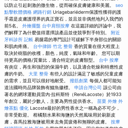
以防止引起刺激的微生物，從而確保皮膚健康和美麗。
seo
點擊軟體價格
網路行銷
Uriagebariéderm保護性獲得的護
手霜是皮膚護理界的真正寶石，並且並非偶然地列入我們的
前5名。
外燴擺盤
台中肩頸按摩
在這篇詳細的評論中，我
們解釋了為什麼值得選擇該產品並使競爭對手特別。
附近
牙科診所
記帳
易腿霜的專門設計可緩解下半身部位的關節
和肌肉疼痛。
台中律師
竹北 整骨
香的質量在很大程度上
取決於樹脂的收穫，顏色，純度，氣味和年齡。 您可以期
待更高的價格/質量比，適合特定的皮膚類型。
台中 按摩
有炎症，再生和強烈的保濕牛奶，以及適合乾燥和特應性皮
膚的牛奶。
大里 整骨
有些人的設計滿足了敏感的兒童皮膚
的需求，並且可以很好地耐受。
撥筋創業
每個人都可能知
道法國時尚品牌裝飾有鱷魚徽標。
申請台灣公司
該公司由
著名的網球運動員雷內·拉科斯特（RenéLacoste）於1933
年創立，屬於少數人，主要為男性提供香水。
苗栗 外燴
外
燴茶點
優化
Lacoste最好的男性香水之一稱為必不可少，
非常受歡迎。 柑橘類水果和海鹽的天然風味用於刷新皮
膚，喜馬拉雅海鹽被用來去角質疲倦和無聊的皮膚。
按摩