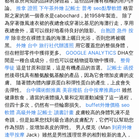
都有眾所周知的品牌的身體霜，這些品牌擁有積極的用戶評
論。
推拿 證照
下午茶外燴
記帳士 普考
seo點擊軟體
格雷
斯之家的第一個香水是cabochard，於1958年製造。 除了
為穿著微風連衣裙的夜總會或穿著比基尼的海灘行走，享用
夜總會外，還可以很好地看待良好的陰影。
台胞證 急件
按
摩
除非您在裸體主義的海灘上曬日光浴，否則您將被曬
黑。
外燴 台中
旅行社代辦護照
用它覆蓋您的整個身體，
但在輕部零件中獲得更多。
GOOGLE ANALYTICS
DHA空
閒是一種合成成分，但也可以從植物提取物中獲得。
整骨
學徒
這是甘蔗和甜菜，這是有機產品的首選。
記帳士 函授
然後尋找具有酪氨酸氨基酸的產品，因為它會增加皮膚的皮
膚。 隨著體內體內膠原蛋白和彈性蛋白的產生，上皮會失
去彈性。
台中國術館推薦
美容撥筋
台中按摩推薦ptt
雖然
健康飲食，適當的液體攝入量和定期運動減慢了這一過程，
但四十多次，仍然有一些輪廓損失。
buffet外燴價格
seo
軟體
高級外燴
記帳士 讀書計畫
皮膚較高的身體乳液不是
奇蹟，但是如果您找到最合適的皮膚配方，它們可以幫助您
作為預防，並增加表皮的彈性。 男人傑克（Man
到府外燴
逢甲按摩
Jack）雖然是男性護理世界的相對較新的進入，