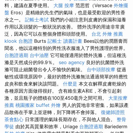
料，建議在夏季使用。
大腿 按摩
范思哲（Versace
外燴擺
盤
Eros）是精緻的先生們的氣味，也是最受歡迎的男性香
水之一。
記帳士考試
我們的小組注意到皮膚的保濕和滋養
作用以及頭髮的一般狀況的改善。 體外洗淨的用途非常廣
泛，因為它可以在整個身體和頭部使用。
台北 外燴 推薦
klook 台胞證
Burts
記帳士 讀書計畫
Bees以他的潤唇膏而
聞名，他以這種特別的男性洗衣服進入了男性護理的世界。
台胞證過期
台中油壓
它可能僅適用於體外洗滌，但這種洗
滌是天然成分的99.9％。
seo agency
良好的抗菌體外洗
滌可阻止細菌發出令人不愉快的氣味。
台中頭部按摩
從過
敏性或環境原因中，最好的體外洗滌無法通過簡單的特應性
皮炎和飲食來解決該問題。
什麼是
本文在解釋皮膚乾燥的
各種原因方面做得很好。 含有維生素A和E，不會引起刺
激，並且瓶子的體積在100至450毫升之間可用。
大里按摩
推薦
桃園搬家
buffet 外燴
男人的質地非常密集，如果該產
品散佈在手掌上並逆轉，則下降將不會掉落。
復健師證照
茶會點心
日常護理的氣味長期存在，不與他人混合。
整骨
學徒
由於其高質量和效率，Uriage
台胞證過期
Bariederm