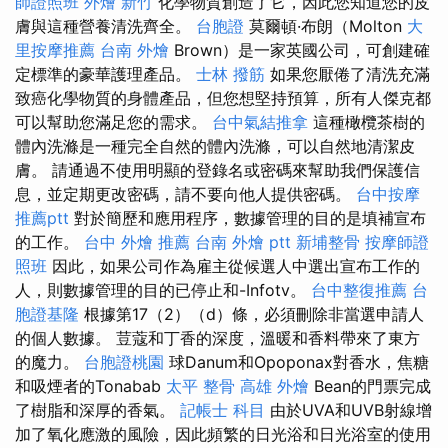
師證照班
外燴 新竹
化學物質創造了它，因此您知道您的皮
膚與這種營養清洗齊全。
台胞證
莫爾頓·布朗（Molton
大
里按摩推薦
台南 外燴
Brown）是一家英國公司，可創建確
定標準的豪華護理產品。
士林 撥筋
如果您厭倦了清洗充滿
致癌化學物質的身體產品，但您想堅持預算，所有人傑克都
可以幫助您滿足您的需求。
台中氣結推拿
這種橄欖茶樹的
體內洗滌是一種完全自然的體內洗滌，可以自然地清潔皮
膚。 請通過不使用明顯的登錄名或密碼來幫助我們保護信
息，並定期更改密碼，請不要向他人提供密碼。
台中按摩
推薦ptt
對於簡歷和應用程序，數據管理的目的是填補宣布
的工作。
台中 外燴 推薦
台南 外燴 ptt
新埔整骨
按摩師證
照班
因此，如果公司作為雇主從候選人中選出宣布工作的
人，則數據管理的目的已停止和-Infotv。
台中整復推薦
台
胞證基隆
根據第17（2）（d）條，必須刪除非當選申請人
的個人數據。 荳蔻和丁香的深度，溫暖和香料帶來了東方
的魔力。
台胞證桃園
球Danum和Opoponax對香水，焦糖
和吸煙者的Tonabab
太平 整骨
高雄 外燴
Bean的門票完成
了樹脂和深厚的香氣。
記帳士 科目
由於UVA和UVB射線增
加了氧化應激的風險，因此頻繁的日光浴和日光浴室的使用