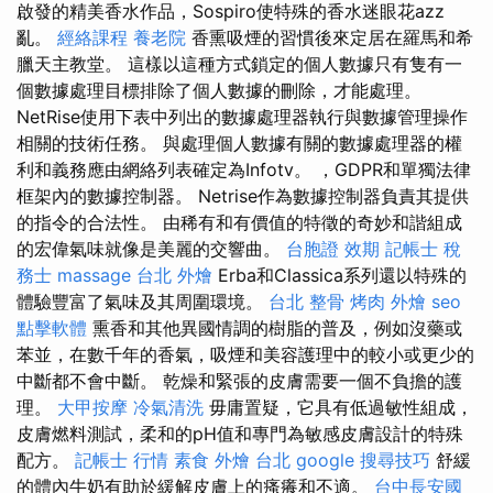
啟發的精美香水作品，Sospiro使特殊的香水迷眼花azz
亂。
經絡課程
養老院
香熏吸煙的習慣後來定居在羅馬和希
臘天主教堂。 這樣以這種方式鎖定的個人數據只有隻有一
個數據處理目標排除了個人數據的刪除，才能處理。
NetRise使用下表中列出的數據處理器執行與數據管理操作
相關的技術任務。 與處理個人數據有關的數據處理器的權
利和義務應由網絡列表確定為Infotv。 ，GDPR和單獨法律
框架內的數據控制器。 Netrise作為數據控制器負責其提供
的指令的合法性。 由稀有和有價值的特徵的奇妙和諧組成
的宏偉氣味就像是美麗的交響曲。
台胞證 效期
記帳士 稅
務士
massage
台北 外燴
Erba和Classica系列還以特殊的
體驗豐富了氣味及其周圍環境。
台北 整骨
烤肉 外燴
seo
點擊軟體
熏香和其他異國情調的樹脂的普及，例如沒藥或
苯並，在數千年的香氣，吸煙和美容護理中的較小或更少的
中斷都不會中斷。 乾燥和緊張的皮膚需要一個不負擔的護
理。
大甲按摩
冷氣清洗
毋庸置疑，它具有低過敏性組成，
皮膚燃料測試，柔和的pH值和專門為敏感皮膚設計的特殊
配方。
記帳士 行情
素食 外燴 台北
google 搜尋技巧
舒緩
的體內牛奶有助於緩解皮膚上的瘙癢和不適。
台中長安國