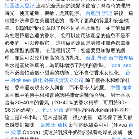
社團法人登記
這種完全天然的洗髮水節省了淋浴時的理想
時光，使其能量，機敏，尤其乾淨。
台胞證 辦理
最後，這
種體外洗滌是在美國製造的，提供了更高的質量和安全標
準。 閱讀我們的文章以了解不同的香水類型，並了解如何
為您選擇最合適的香水。 您可以使用該產品的信息不是不
必要的，可以遵循它。 這樣做的原因是身體和膚色都需要
其他類型的護理。 在這種情況下，您需要更加徹底的護
理，並且可以改用更高的脂肪乳液。
台北 外燴
台中按摩店
香水是基於香草的，為氣味增添了甜美的甜味。
local seo
您不必害怕這個小甜美的功能，它不會使香水女性化。
台
中 外燴
seo 優化
外商投資設立公司
除了檀香木和維珍杜
松，香草還表現出令人興奮，而不是令人討厭。
中醫 推拿
頭香氣中的佛手柑和普通話將捕食這種混合物。 男士香水
含有20-40％的香氣（20-40％的香水精華，可用於90-
96％的酒精）。
竹北 外燴
這些類型的香水的耐用性在理
論上是6-8小時，通常是幾滴，很少的量，這確保了整天都
會感覺到氣味。
記帳士 放榜
新型的妮維亞可可（Nivea
台
中 按摩
Cocoa）沉迷於乳液牛奶強烈滋養乾燥的皮膚，使