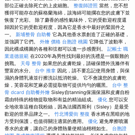
部位正確去除死亡的上皮細胞。
整復師證照
當然，您不想
獲得可能存在的蘇格蘭海綿，該海綿可能擱在您的皮膚下並
恢復了光彩。 除了麝香的感性氣味外，它的受歡迎程度還
歸因於它的受歡迎程度，因為它是香水中最好的緊固件之
一。
新埔整骨
自助餐
它為其他香水票創造了正確的基礎，
並強調了它們。
外燴 價格
台胞證 桃園
它降低了波動率，
因此構成構圖的各種和弦都可以進一步感覺到。
記帳士 職
業道德規範
在2020年為男性找到最好的洗禮是一個艱難的
挑戰。
天母 整骨
如果您的皮膚乾燥，請確保體外洗滌伴有
豐富的水分。
台中 推拿
因此，請不要忘記使用身體，與保
濕的身體乳液並行擦洗以抵消乾燥。 它不會讓您的皮膚乾
燥，芙蓉花和芝麻必需提取物可提供均勻的曬黑。
台中 整
骨 dcard
自助餐外燴
Sisley自tanning保濕保濕和皮膚自粉
霜由特殊的植物提取物和有益的精油組成。
優化
您可以安
全地依靠這種自我粉絲，因為法國西斯利（Sisley）是最受
歡迎的世界品牌之一。
竹北博愛街 整復
香水將在黑暗的地
方受到保護，也值得關注適當的應用。
優化
避免摩擦噴灑
香水的皮膚，讓自己的身體熱量使精油栩栩如生。
台胞證