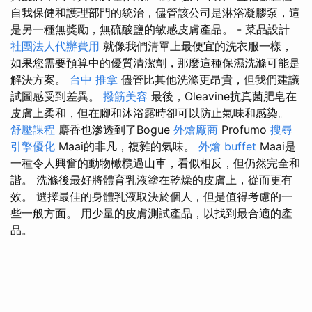
自我保健和護理部門的統治，儘管該公司是淋浴凝膠泵，這
是另一種無獎勵，無硫酸鹽的敏感皮膚產品。 - 菜品設計
社團法人代辦費用
就像我們清單上最便宜的洗衣服一樣，
如果您需要預算中的優質清潔劑，那麼這種保濕洗滌可能是
解決方案。
台中 推拿
儘管比其他洗滌更昂貴，但我們建議
試圖感受到差異。
撥筋美容
最後，Oleavine抗真菌肥皂在
皮膚上柔和，但在腳和沐浴露時卻可以防止氣味和感染。
舒壓課程
麝香也滲透到了Bogue
外燴廠商
Profumo
搜尋
引擎優化
Maai的非凡，複雜的氣味。
外燴 buffet
Maai是
一種令人興奮的動物橄欖過山車，看似相反，但仍然完全和
諧。 洗滌後最好將體育乳液塗在乾燥的皮膚上，從而更有
效。 選擇最佳的身體乳液取決於個人，但是值得考慮的一
些一般方面。 用少量的皮膚測試產品，以找到最合適的產
品。