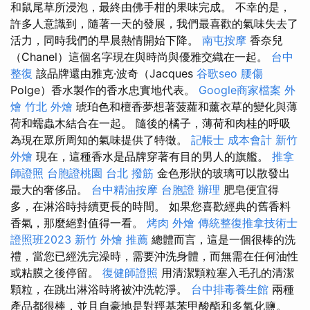
和鼠尾草所浸泡，最終由佛手柑的果味完成。 不幸的是，
許多人意識到，隨著一天的發展，我們最喜歡的氣味失去了
活力，同時我們的早晨熱情開始下降。
南屯按摩
香奈兒
（Chanel）這個名字現在與時尚與優雅交織在一起。
台中
整復
該品牌還由雅克·波奇（Jacques
谷歌seo
腰傷
Polge）香水製作的香水忠實地代表。
Google商家檔案
外
燴
竹北 外燴
琥珀色和檀香夢想著菠蘿和薰衣草的變化與薄
荷和蠕蟲木結合在一起。 隨後的橘子，薄荷和肉桂的呼吸
為現在眾所周知的氣味提供了特徵。
記帳士 成本會計
新竹
外燴
現在，這種香水是品牌穿著有目的男人的旗艦。
推拿
師證照
台胞證桃園
台北 撥筋
金色形狀的玻璃可以散發出
最大的奢侈品。
台中精油按摩
台胞證 辦理
肥皂便宜得
多，在淋浴時持續更長的時間。 如果您喜歡經典的舊香料
香氣，那麼絕對值得一看。
烤肉 外燴
傳統整復推拿技術士
證照班2023
新竹 外燴 推薦
總體而言，這是一個很棒的洗
禮，當您已經洗完澡時，需要沖洗身體，而無需在任何油性
或粘膜之後停留。
復健師證照
用清潔顆粒塞入毛孔的清潔
顆粒，在跳出淋浴時將被沖洗乾淨。
台中排毒養生館
兩種
產品都很棒，並且自豪地是對羥基苯甲酸酯和多氧化鹽。