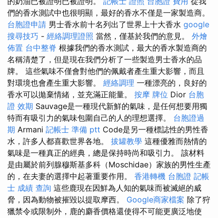
的奶油已被證明已被證明。
記帳士 證照
台胞證 費用
從我
們的香水測試中也很明顯，最好的香水不僅是一家製造商。
台胞證申請
男士香水前十名列出了世界上十大香水
google
搜尋技巧
-
經絡調理證照
當然，僅基於我們的意見。
外燴
佈置
台中整脊
根據我們的香水測試，最大的香水製造商的
名稱清楚了，但是現在我們分析了一些製造男士香水的品
牌。 這些氣味不僅會對他們的佩戴者產生重大影響，而且
對環境也會產生重大影響。
經絡調理
一種漂亮的，良好的
香水可以拋棄情緒，並充滿正能量。
按摩
牌位
Dior
台胞
證 效期
Sauvage是一種現代新鮮的氣味，是任何想要用獨
特而有吸引力的氣味包圍自己的人的理想選擇。
台胞證過
期
Armani
記帳士 準備 ptt
Code是另一種標誌性的男性香
水，許多人都喜歡世界各地。
拔罐教學
這種優雅而熱情的
氣味是一種真正的經典，總是保持時尚和吸引力。 該材料
是由屬於前列腺穆斯基多科（Moschidae）家族的男性生產
的，在夫妻的選擇中起著重要作用。
香港轉機 台胞證
記帳
士 成績 查詢
這些鹿現在因鮮為人知的氣味而被滅絕的威
脅，因為動物被摧毀以提取摩西。
Google商家檔案
除了狩
獵禁令或限制外，鹿的麝香價格還使得不可能更廣泛地使