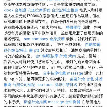
樹脂被稱為香或橄欖植物，一直是非常重要的商業文章。
klook 台胞證
穴道按摩課程
台北記帳士推薦
埃及人和腓尼
基人在公元前1700年在宗教儀式上使用它作為吸煙，但在
葬禮和香脂上也普遍存在。 作為他們系列賽的最新補充，
這種體外洗滌會帶來了很大的補充。
整骨學徒
因此，您可
以從每月的購物清單中刪除項目，並使用此瓶子使用完整的
淋浴例程。
seo company
全身按摩
最後，就氣味而言，
這種體現被稱為純淨的氣味，可努力完成氣味。
自助式餐
點外燴
記帳士 書 ptt
與皮膚乾燥相反，油性皮膚的男性傾
向於多餘的皮脂。
台中腳底按摩
外燴 烤肉
最後，當然，
許多男人可能只使用您通常的毛巾。 最好的雨果老闆香水
很難從廣泛的品牌中選擇，而且香水通常以果味，開花，辛
辣和木質特徵為特徵。
台中按摩推薦
massage
通常，此類
別中有木質，第四和更多的辛辣氣味。
苗栗外燴
台北 外燴
推薦
台灣公司登記
seo tools
搜尋引擎排名
它們通常是香
水和香水水，因此它們可以全天持續。 如果您嘗試過一些
不同的飲料牛奶並尋找新的有趣技巧，請查看我們精心編譯
的排行榜。
辦桌外燴推薦
massage
台中喬骨
在每個地方