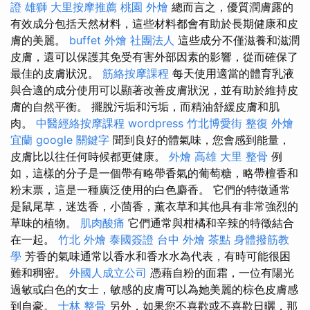
證 雄獅
大里按摩推薦
桃園 外燴
總而言之，優質潤膚露的
有效成分包括天然材料，這些材料都會有助於長期健康和皮
膚的美麗。
buffet 外燴
社團法人
這些成分不僅滋養和滋潤
皮膚，還可以保護其免受有害外部因素的影響，從而確保了
最佳的皮膚狀況。
筋絡按摩課程
每天使用適當的體育乳液
與合適的成分使用可以顯著改善皮膚狀況，並有助於維持皮
膚的自然平衡。 擺脫污垢和污垢，而精油舒緩皮膚和肌
肉。
中醫經絡按摩課程
wordpress
竹北博愛街 整復
外燴
宜蘭
google 關鍵字
聞到良好的體氣味，您會感到能量，
皮膚比以往任何時候都更健康。
外燴 高雄
大里 整骨
例
如，這樣的分子是一個帶有略帶香氣的葡萄糖，略帶檀香和
粉末票，這是一種廣泛使用的白色麝香。 它們的特徵通常
是鼠尾草，迷迭香，小茴香，薰衣草和其他具有非常強烈的
草味的植物。
肌肉酸痛
它們通常與柑橘和辛辣的特徵結合
在一起。
竹北 外燴
泰國簽證
台中 外燴 茶點
身體撥筋教
學
芳香的氣味通常以香水和香水水為代表，有時可能很困
難和稠密。
外國人成立公司
憑藉自粉的面霜，一位有陽光
過敏或白色的女士，敏感的皮膚可以為她美麗的棕色皮膚感
到自豪。
士林 整骨
另外，如果您不喜歡或不喜歡日曬，那