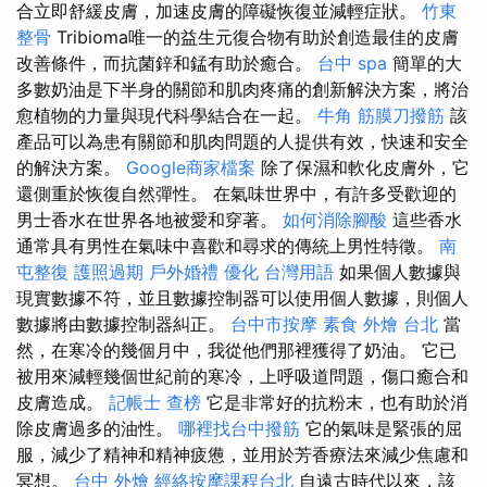
合立即舒緩皮膚，加速皮膚的障礙恢復並減輕症狀。
竹東
整骨
Tribioma唯一的益生元復合物有助於創造最佳的皮膚
改善條件，而抗菌鋅和錳有助於癒合。
台中 spa
簡單的大
多數奶油是下半身的關節和肌肉疼痛的創新解決方案，將治
愈植物的力量與現代科學結合在一起。
牛角 筋膜刀撥筋
該
產品可以為患有關節和肌肉問題的人提供有效，快速和安全
的解決方案。
Google商家檔案
除了保濕和軟化皮膚外，它
還側重於恢復自然彈性。 在氣味世界中，有許多受歡迎的
男士香水在世界各地被愛和穿著。
如何消除腳酸
這些香水
通常具有男性在氣味中喜歡和尋求的傳統上男性特徵。
南
屯整復
護照過期
戶外婚禮
優化 台灣用語
如果個人數據與
現實數據不符，並且數據控制器可以使用個人數據，則個人
數據將由數據控制器糾正。
台中市按摩
素食 外燴 台北
當
然，在寒冷的幾個月中，我從他們那裡獲得了奶油。 它已
被用來減輕幾個世紀前的寒冷，上呼吸道問題，傷口癒合和
皮膚造成。
記帳士 查榜
它是非常好的抗粉末，也有助於消
除皮膚過多的油性。
哪裡找台中撥筋
它的氣味是緊張的屈
服，減少了精神和精神疲憊，並用於芳香療法來減少焦慮和
冥想。
台中 外燴
經絡按摩課程台北
自遠古時代以來，該