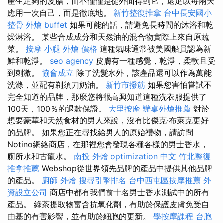
產生足夠的皮脂，而不僅僅是從外面得到它，還足以每兩天
應用一次自己，而是徹底地。
新竹整復推拿
台中長安國小
整骨
外燴 buffet
如果可能的話，請避免長時間的沐浴和乾
燥淋浴。 某些合成成分和天然油的混合物實際上來自原蔬
菜。
按摩 小腿
外燴 價格
這種氣味通常被美國船員認為新
鮮和乾淨。
seo agency
皮膚有一種感覺，乾淨，柔軟且受
到刺激。
協會成立
除了洗髮水外，該產品還可以作為萬能
洗滌，並配有剃須刀奶油。
新竹市撥筋
如果您害怕嘗試不
完全知道的品牌，那麼您將很高興知道這種洗衣服提供了
100天，100％的退款保證。
大里按摩
辦桌外燴推薦
對於
想要豪華和天然食材的男人來說，沒有比傑克·布萊克更好
的品牌。 如果您正在尋找給男人的原始禮物，請訪問
Notino網絡商店，在那裡您會發現各種各樣的男士香水，
廁所水和古龍水。
南投 外燴
optimization 中文
竹北整復
推拿推薦
Webshop從世界領先品牌的產品中提供其他品牌
的產品。
廚師 外燴
搜尋引擎排名
台中西屯區按摩推薦
外
資設立公司
商店中都有我們前十名男士香水測試中的所有
產品。 綠茶提取物富含抗氧化劑，有助於保護皮膚免受自
由基的有害影響，並有助於細胞的更新。
學按摩課程
台胞