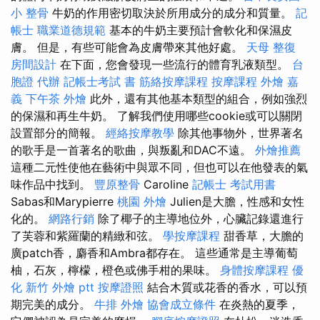
小 整骨
牛奶的作用密切取決於所用成分的成分和質量。
記
帳士 職業道德規範
基本的牛奶主要預計會軟化和保濕皮
膚。 但是，有些可能會為皮膚帶來其他好處。
天母 整復
房間設計
在下面，您會發現一些流行的體育乳液類型。
台
胞證 代辦
記帳士考試 書
筋絡按摩課程
按摩課程
外燴 嘉
義
下午茶 外燴
此外，還有其他基本類型的組合，例如強烈
的保濕和再生牛奶。 了解我們使用哪些cookie或可以關閉
設置部分的簡報。
經絡按摩教學
除其他事物外，世界著名
的歌手是一首著名的歌曲，與叛亂和DAC不遠。
外燴推薦
這種二元性使他在藝術中與眾不同，但也可以在他發表的氣
味作品中找到。
豐原整骨
Caroline
記帳士 考試用書
Sabas和Marypierre
桃園 外燴
Julien是大膽，性感和女性
化的。
網路行銷
除了椰子的主導地位外，心臟記錄還進行
了芙蓉和紫羅蘭的精緻和弦。
學按摩課程
甜香草，大膽的
廣patch香，麝香和Ambra都存在。 這些通常是主導葡萄
柚，石灰，檸檬，橙色或佛手柑的果味。
身體按摩課程
優
化
新竹 外燴 ptt
按摩證照
結合木質或花香的香水，可以預
期完美的成分。
牛排 外燴
協會成立條件
在炎熱的夏季，