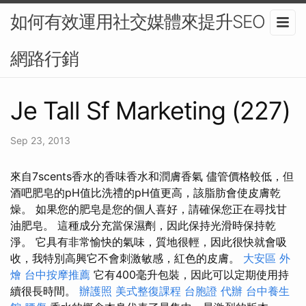
如何有效運用社交媒體來提升SEO？-
網路行銷
Je Tall Sf Marketing (227)
Sep 23, 2013
來自7scents香水的香味香水和潤膚香氣 儘管價格較低，但
酒吧肥皂的pH值比洗禮的pH值更高，該脂肪會使皮膚乾
燥。 如果您的肥皂是您的個人喜好，請確保您正在尋找甘
油肥皂。 這種成分充當保濕劑，因此保持光滑時保持乾
淨。 它具有非常愉快的氣味，質地很輕，因此很快就會吸
收，我特別高興它不會刺激敏感，紅色的皮膚。
大安區 外
燴
台中按摩推薦
它有400毫升包裝，因此可以定期使用持
續很長時間。
辦護照
美式整復課程
台胞證 代辦
台中養生