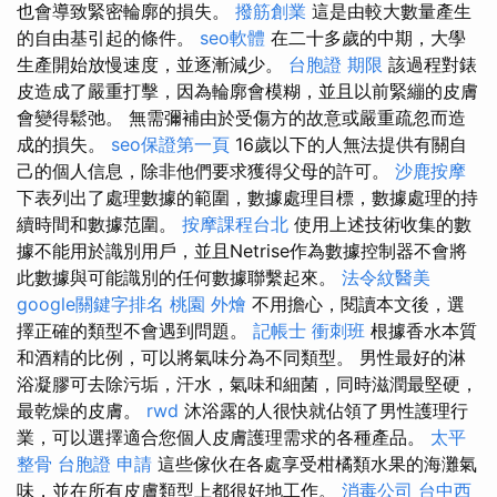
也會導致緊密輪廓的損失。
撥筋創業
這是由較大數量產生
的自由基引起的條件。
seo軟體
在二十多歲的中期，大學
生產開始放慢速度，並逐漸減少。
台胞證 期限
該過程對錶
皮造成了嚴重打擊，因為輪廓會模糊，並且以前緊繃的皮膚
會變得鬆弛。 無需彌補由於受傷方的故意或嚴重疏忽而造
成的損失。
seo保證第一頁
16歲以下的人無法提供有關自
己的個人信息，除非他們要求獲得父母的許可。
沙鹿按摩
下表列出了處理數據的範圍，數據處理目標，數據處理的持
續時間和數據范圍。
按摩課程台北
使用上述技術收集的數
據不能用於識別用戶，並且Netrise作為數據控制器不會將
此數據與可能識別的任何數據聯繫起來。
法令紋醫美
google關鍵字排名
桃園 外燴
不用擔心，閱讀本文後，選
擇正確的類型不會遇到問題。
記帳士 衝刺班
根據香水本質
和酒精的比例，可以將氣味分為不同類型。 男性最好的淋
浴凝膠可去除污垢，汗水，氣味和細菌，同時滋潤最堅硬，
最乾燥的皮膚。
rwd
沐浴露的人很快就佔領了男性護理行
業，可以選擇適合您個人皮膚護理需求的各種產品。
太平
整骨
台胞證 申請
這些傢伙在各處享受柑橘類水果的海灘氣
味，並在所有皮膚類型上都很好地工作。
消毒公司
台中西