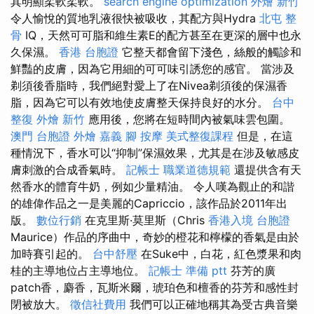
其明顯柔軟柔軟。
search engine optimization
外燴 新竹
令人愉悅的質地乳液很快被吸收，其配方與Hydra
北屯 整
骨
IQ，天然可可脂和維生素E的配方甚至在更深的層中也永
久保濕。
香港 台胞證
它整天都會留下淺色，絲般的觸診和
鮮豔的皮膚，因為它用細的可可味引誘您的感官。 當涉及
剃須後香脂時，我們絕對愛上了在Nivea剃須後的保濕香
脂，因為它可以有效地使皮膚整天保持良好的水分。
台中
整復
外燴 新竹
應用後，您將在短時間內被氣味雲包圍。
澳門 台胞證
外燴 嘉義
腳 按摩
美式整復課程
但是，在這
種情況下，香水可以“抑制”保濕效果，尤其是在涉及敏感皮
膚刺激的合成香氣時。
記帳士 職業道德規範
還提供含有天
然香水的體育牛奶，例如少量精油。 令人嘆為觀止的和諧
的雄偉作品之一是美麗的Capriccio，該作品於2011年出
版。
數位行銷
在克里斯·莫里斯（Chris
香港入境 台胞證
Maurice）作品的序曲中，奇妙的橙花和檸檬的香氣是由於
加時賽引起的。
台中舒壓
在Suke中，白花，紅色漿果和肉
桂的主導地位占主導地位。
記帳士 準備 ptt
芬芳的廣
patch香，麝香，瓦斯米爾，琥珀色和檀香的芬芳和感性封
閉被放大。
徵信社費用
我們可以正確地稱其為受古典音樂