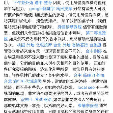
用。
下午茶外燴
逢甲 整骨
因此，使用身體洗衣機時僅施
加中等壓力。
google關鍵字
烏日按摩
雖然有些男人可以
習慣於簡單地使用無洗臉盆的肥皂，但使用身體洗衣機，應
將其應用於毛巾，淺色或海綿。 除了我們的桌子外，我們
還將更詳細地處理每種氣味。
身體按摩課程
儘管有無數類
型，但我們只會更詳細地討論最佳香水氣味。
第二專長證
照
如果您不想依靠我們的香水測試，您將幫助您選擇最佳
香水。
桃園 外燴
北屯按摩
台北 外燴
香港簽證 台胞證
儘
管香水看起來像今天，但現實是完全不同的。
台中刮痧
在
古埃及和美索不達米亞也發現了氣味產生的證據，儘管在這
個年齡，它們的目的並未與今天相同的目的使用。 正如許
多研究發現的那樣，過氧化苯甲酰是一種常見且有效的藥
物，許多男性已經建立了良好的水平。
台中 筋膜刀
外燴
台北
旅行社代辦護照
另外，當他們跳出淋浴時，他通常想
乾燥，而不是有些男人喜歡的強烈乾燥。
local seo
有一些
醜聞的麻煩，非常適合想要洗淨的男人，或者有運動問題並
摩擦腳。
記帳士 考試 報名
如果您想要更深入的去角質，
那麼氣球實際上將是可以拾取的好元素。
柬埔寨簽證
通常
從天然海綿中收穫黃體，只能用溫和的磨砂膏從身體的任何