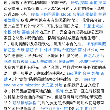
鐘，該數字應乘以防曬箱上的SPF號。
脹氣 按摩
新北 按摩
這意味著，有15個霜，最大為150分鐘，因此在陽光下花費
超過2個小時。
腰傷
台胞證過期
klook 台胞證
學整骨
搜尋
引擎排名
皮膚3型可以在沒有防曬霜的情況下花費幾分鐘，
因此在因子15的情況下，可以安全曬日光浴。
記帳士考試
南投 外燴
嘉義 外燴
在工作日，完全沒有必要在辦公室和
家庭之間塗抹我們的臉。 防曬霜的組成應含有維生素E，
C，透明質酸以及各種軟化，滋養和水合的油。
按摩師執照
鬆筋堂
天母 撥筋
台中 外燴 茶點
台胞證台南
外燴公司
一
致性應很輕，很快吸收，不能留下油膩的光。
香港入境 台
胞證
拔罐教學
seo點擊軟體
冷凍櫃
記帳士 稅務申報實務
大多數面霜具有啞光，甚至音調，並且通常被用作化妝的基
礎。 供一般用途，專家建議使用AD
seo優化
台中 外燴 茶
點
AD的“廣譜”防曬霜建議每2小時建議一次。
search
engine optimization
大安區 外燴
如果我們去游泳或汗
水，我們應該更頻繁地奶油。
整脊
您是否一直在尋找藥店
的貨架上最合適的準備工作，但是沒有時間或耐心研究產
品？
筋絡按摩課程
商店的廣泛選擇和簡單應用即使是最苛
刻的客戶也會贏得。
台中排毒養生館
DS
台中 抓龍筋