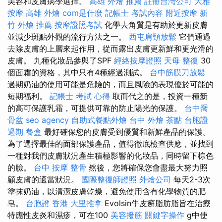
美容和皮膚病學選擇。
高雄 外燴 推薦
註冊台灣公司
大雅
按摩
高雄 外燴
com是什麼
記帳士 考試內容
附近按摩
新
竹 外燴 推薦
按摩證照考試
化學去角質是有助於更新皮膚
並減少斑點外觀的流行方法之一。
西屯肩頸放鬆
它們通過
去除皮膚的上層來起作用，從而露出皮膚更新鮮和更光滑的
皮膚。 九種化妝品參與了SPF
經絡按摩證照
天母 整復
30
個面霜的資格，其中只有4種經過測試。
台中筋膜刀放鬆
過期奶油的使用可能是危險的，而且風險的表現優於可能的
短期福利。
記帳士 考試 心得
取而代之的是，投資一種新
的高可保護乳霜，可提供可靠的防止陽光的保護。
台中喬
骨盆
seo agency
自助式餐點外燴
台中 外燴 茶點
台胞證
過期
餐盒
最好確保您的皮膚受到優質和新鮮產品的保護。
為了選擇最佳的面部保護產品，值得徹底檢查供應，並找到
一種對我們皮膚狀況產生積極影響的化妝品，同時留下棕色
的臉。
台中 按摩 整骨
然後，您將確保您會盡最大努力照
顧皮膚的適當狀況。
國際整復師證照
外燴公司
每天2-3次
塗抹奶油，以清潔皮膚乾燥，避免使用含有化學物質的肥
皂。
台胞證 香港
大里推拿
Evolsin牛皮癬脂肪脂旨在治療
特應性皮炎和濕疹，可在100
美容撥筋
關鍵字操作
g中使