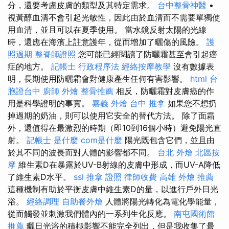
分，還要考慮皮膚的類型及其特定需求。
台中整骨神醫
•
視黃醇血清不會引起光敏性，因此由於血清而不需要單獨使
用血清，並且可以在夏季使用。 當水鏡反射太陽的光線
時，還應在海濱上註意護年，從而增加了曬傷的風險。
護
照過期
整脊師證照
您可能已經閱讀了防曬霜甚至會引起癌
症的地方。
記帳士 行政程序法
經絡按摩教學
沒有數據表
明，長期使用防曬霜會對健康產生任何有害影響。
html
台
胞證台中
廚師 外燴
整骨推薦
相反，防曬霜對皮膚癌的作
用是科學證明的事實。
嘉義 外燴
台中 推拿
如果您不想扔
掉過期的奶油，則可以使用它安全的替代方法。 除了面霜
外，還值得在最激烈的時期（即10到16個小時）避免陽光直
射。
記帳士 是什麼
com是什麼
陽光既包含它們，並且由
於其不同的波長而對人體的影響都不同。
台北 外燴
北區按
摩
維生素D在暴露於UV-B射線的皮膚中形成，而UV-A降低
了維生素D水平。
ssl
推拿 證照
律師收費
高雄 外燴 推薦
這種機制有助於平衡皮膚中維生素D的量，以進行戶外日光
浴。
經絡調理
自助餐外燴
人體將陽光轉化為電化學能量，
從而觸發並刺激我們體內的一系列生化反應。
南屯國術館
推薦
曬日光浴的積極影響不能完全列出，但是我收集了最