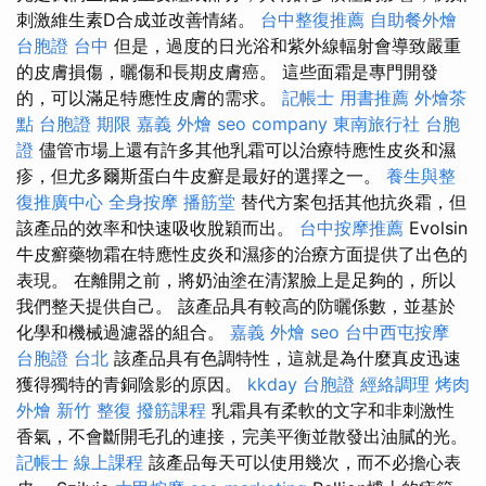
刺激維生素D合成並改善情緒。
台中整復推薦
自助餐外燴
台胞證 台中
但是，過度的日光浴和紫外線輻射會導致嚴重
的皮膚損傷，曬傷和長期皮膚癌。 這些面霜是專門開發
的，可以滿足特應性皮膚的需求。
記帳士 用書推薦
外燴茶
點
台胞證 期限
嘉義 外燴
seo company
東南旅行社 台胞
證
儘管市場上還有許多其他乳霜可以治療特應性皮炎和濕
疹，但尤多爾斯蛋白牛皮癬是最好的選擇之一。
養生與整
復推廣中心
全身按摩
播筋堂
替代方案包括其他抗炎霜，但
該產品的效率和快速吸收脫穎而出。
台中按摩推薦
Evolsin
牛皮癬藥物霜在特應性皮炎和濕疹的治療方面提供了出色的
表現。 在離開之前，將奶油塗在清潔臉上是足夠的，所以
我們整天提供自己。 該產品具有較高的防曬係數，並基於
化學和機械過濾器的組合。
嘉義 外燴
seo
台中西屯按摩
台胞證 台北
該產品具有色調特性，這就是為什麼真皮迅速
獲得獨特的青銅陰影的原因。
kkday 台胞證
經絡調理
烤肉
外燴
新竹 整復
撥筋課程
乳霜具有柔軟的文字和非刺激性
香氣，不會斷開毛孔的連接，完美平衡並散發出油膩的光。
記帳士 線上課程
該產品每天可以使用幾次，而不必擔心表