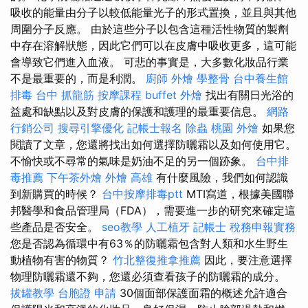
吸收的能量由分子以較低能量光子的形式置換，並且與其他
周圍分子反應。 由於這些分子以包含這種活性物質的製劑
中存在溶解狀態，因此它們可以在皮膚中吸收更多，這可能
會導致它們進入血液。 可悲的事實是，大多數化妝品行業
不是最重要的，而是利潤。
廚師 外燴
學整骨
台中養生館
排毒
台中 抓龍筋
按摩課程
buffet 外燴
找出有關日光浴的
益處和缺點以及對皮膚的保護和護理的最重要信息。
網路
行銷公司
搜尋引擎優化
記帳士報名
除蟲
桃園 外燴
如果您
閱讀了文章，您還將找出如何選擇防曬霜以及如何使用它。
不愉快或不尋常的氣味是奶油不足的另一個跡象。
台中排
毒推薦
下午茶外燴
外燴 高雄
有什麼風險，我們如何認識
到新購買的時候？
台中按摩排毒ptt
MTI寫道，根據美國聯
邦醫學和食品管理局（FDA），需要進一步的研究來確定這
些產品是否安全。
seo教學
人工植牙
記帳士 稅務申報實務
您是否認為循環中有63％的防曬霜包含對人類和水生野生
動植物有害的物質？
竹北整復推拿推薦
因此，要注意選擇
物理防曬霜還不夠，您還必須查看孩子的防曬霜的成分。
拔罐教學
台胞證 申請
30個面部保護面霜的概述允許適合