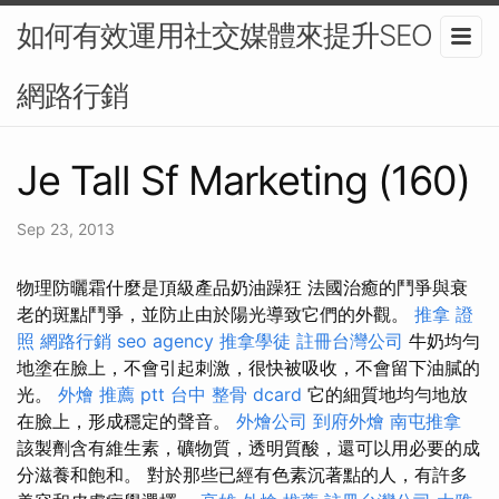
如何有效運用社交媒體來提升SEO？-
網路行銷
Je Tall Sf Marketing (160)
Sep 23, 2013
物理防曬霜什麼是頂級產品奶油躁狂 法國治癒的鬥爭與衰
老的斑點鬥爭，並防止由於陽光導致它們的外觀。
推拿 證
照
網路行銷
seo agency
推拿學徒
註冊台灣公司
牛奶均勻
地塗在臉上，不會引起刺激，很快被吸收，不會留下油膩的
光。
外燴 推薦 ptt
台中 整骨 dcard
它的細質地均勻地放
在臉上，形成穩定的聲音。
外燴公司
到府外燴
南屯推拿
該製劑含有維生素，礦物質，透明質酸，還可以用必要的成
分滋養和飽和。 對於那些已經有色素沉著點的人，有許多