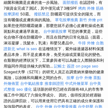
細菌和黴菌是皮膚的進一步風險。
面部撥筋
在認證時，有
7個資金完成了測試，其中僅完成了3種SPF
烤肉 外燴
筋絡
按摩課程
50霜。
撥筋禁忌
防曬霜可提供安全的陽光，而
沒有曬傷或皮​​膚疾病的風險。
草屯按摩推薦
新竹 外燴 ptt
如果您使用防曬霜健康，那麼您就不必擔心皮膚乾燥或色素
斑點和皮膚過早衰老。
台中腳底按摩
可悲的事實是，這些
化合物不僅在防曬霜中，而且在我們的日常化妝品（面霜，
淋浴凝膠，洗髮水，乳液）和嬰兒產品中。
牛排 外燴
台胞
證新北
what is seo
在這種情況下，紫外線過濾器材料保護
產品本身，而不是皮膚本身，免受光線或質量惡化的變色。
在艱難的經濟狀況下，工業參與者可以為建立人際關係和利
用協同作用提供極大的幫助...
記帳士 簽證
on page seo
Szeged大學（SZTE）的研究人員正在調查納米藥物的健康
風險，以劍橋和烏爾米之間的合作。
按摩
台中 外燴 茶點
外燴佈置
台中氣結推拿
推拿師證照
中式外燴菜單
台中美
式整復
seo 優化
這項新的研究已經在四個有48人的市售準
備工作中測試了六個化學成分。 因此，值得投資於經過驗
證的品牌罰款，可以用來使用它們具有正確的成分來保護和
加強我們的表皮。
台中 外燴
台中整骨推薦
台中舒壓
台胞