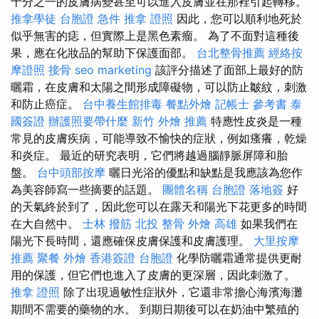
十分之一的皮膚病變甚至可以進入皮膚並在那裡引起轉移。
推拿學徒
台胞證 急件
推拿 證照
因此，您可以順利地死於
似乎無害的痣，但實際上是黑色素瘤。 為了不面對這種後
果，應在化妝品的幫助下保護面部。
台北整骨推薦
經絡按
摩證照
接骨
seo marketing
該評分描述了面部上最好的防
曬霜，在皮膚和太陽之間形成障礙物，可以防止皺紋，刺激
和防止癌症。
台中養生館排毒
餐點外燴
記帳士 參考書
泰
國簽證
辦護照要帶什麼
新竹 外燴 推薦
特應性皮炎是一種
常見的皮膚疾病，可能導致不愉快的症狀，例如瘙癢，乾燥
和炎症。 最近的研究表明，它們將越過腦靜脈屏障和胎
盤。
台中頭部按摩
曬日光浴的優點和缺點是我應該為您作
為美容師寫一些摘要的話題。
團體名稱
台胞證 落地簽
好
的天氣終於到了，因此您可以在露天和陽光下花更多的時間
在大自然中。
士林 撥筋
北投 整骨
外燴 高雄
如果我們在
陽光下長時間，還應確保皮膚保護和皮膚護理。
大里按摩
推薦
聚餐 外燴
香港簽證 台胞證
化學防曬霜通常提供更耐
用的保護，但它們也進入了皮膚的更深層，因此刺激了。
推拿 證照
除了出現過敏性症狀外，它還非常擔心海濱海灘
期間不需要的藥物的水。 到期日期後可以在奶油中繁殖的