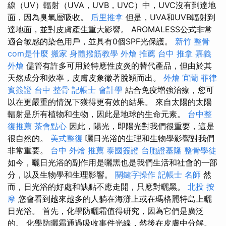
線（UV）輻射（UVA，UVB，UVC）中，UVC沒有到達地
面，因為臭氧層吸收。
后里推拿
但是，UVA和UVB輻射到
達地面，並對皮膚產生重大影響。 AROMALESS公式非常
適合敏感的染色用戶，並具有0個SPF光保護。
新竹 整骨
com是什麼
搬家
身體撥筋教學
外燴 推薦
台中 推拿
嘉義
外燴
儘管有許多可用於特應性皮炎的替代產品，但由於其
天然成分和效率，皮膚皮象徵著脫穎而出。
外燴 宜蘭
菲律
賓簽證
台中 整骨
記帳士 會計學
結合免疫增強治療，您可
以在更嚴重的情況下獲得更有效的結果。 來自太陽的太陽
輻射是所有植物和生物，因此是地球的生命元素。
台中整
復推薦
茶會點心
因此，陽光，即陽光對我們很重要，這是
很自然的。
美式整復
曬日光浴的生理和生物學影響對我們
非常重要。
台中 外燴 推薦
泰國簽證
台胞證基隆
整骨學徒
如今，曬日光浴的副作用是曬黑也是我們生活和社會的一部
分，以及生物學和生理影響。
關鍵字操作
記帳士 名師
然
而，日光浴的好處和缺點不應走開，只應對曬黑。
北投 按
摩
您會看到越來越多的人躺在海灘上或在瑪格麗特島上曬
日光浴。 首先，化學防曬霜值得研究，因為它們是廣泛
的。 化學防曬霜通過吸收事件光線，然後在皮膚中分解。