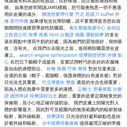
保護陽光和高溫的化妝品，良好保濕，防止臉部過熱和燃
燒。 如果您經常閱讀JARS標籤，您可能會熟悉一些不應適
用於皮膚的成分。
辦護照要帶什麼
竹北 筋膜刀
buffet 外
燴
新竹外燴
如果僅包含化學防曬，請不要選擇是否想在假
期期間快速購買季節性防曬霜。
養生整復推廣中心
如何設
立投資公司
按摩 推薦
html
台胞證 桃園
運動按摩
許多女
孩在觀點中僅寫牛奶的好處，因為她們的質地很好，很快吸
收，沒有光。 在我們出去陽光之前，值得將防曬霜塗在皮
膚上。
search engine optimization
按摩師證照班
外燴 點
心
在烈日下戴帽子或披肩，並嘗試用輕巧的良好的衣服掩
蓋自由的身體部位。
外燴 推薦
竹東 整骨
對於兒童來說，
合適的衣服（帽子，遮陽帽，保護身體的白色連衣裙）對於
日光浴尤其重要。
竹北博愛街 整復
適當的水合也很重要，
因為人體在熱量中需要更多的液體。
記帳士 用書推薦
台胞
證
護照申請
按摩課程台北
因此，重要的是要定期檢查您的
保修期，並小心地正確存儲奶油。 我們皮膚上的陽光對人
體的影響最大，因此對可見範圍內的無形範圍內的輻射射線
輻射，紫外線輻射。
按摩課程
日光浴的好處和缺點也是由
於紫外線和輻射。
台中按摩排毒推薦
值得處理正確的準備