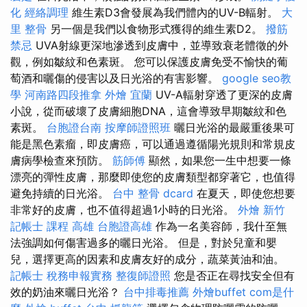
化
經絡調理
維生素D3會發展為我們體內的UV-B輻射。
大
里 整骨
另一個是我們以食物形式獲得的維生素D2。
撥筋
禁忌
UVA射線更深地滲透到皮膚中，並導致衰老體徵的外
觀，例如皺紋和色素斑。 您可以保護皮膚免受不愉快的葡
萄酒和曬傷的侵害以及日光浴的有害影響。
google seo教
學
河南路四段推拿
外燴 宜蘭
UV-A輻射穿透了更深的皮膚
小說，從而破壞了皮膚細胞DNA，這會導致早期皺紋和色
素斑。
台胞證台南
按摩師證照班
曬日光浴的最嚴重後果可
能是黑色素瘤，即皮膚癌，可以通過遵循陽光規則和常規皮
膚病學檢查來預防。
筋師傅
顯然，如果您一生中想要一條
漂亮的彈性皮膚，那麼即使您的皮膚類型都穿著它，也值得
避免持續的日光浴。
台中 整骨 dcard
在夏天，即使您想要
非常好的皮膚，也不值得超過1小時的日光浴。
外燴 新竹
記帳士 課程 高雄
台胞證高雄
作為一名美容師，我什至無
法強調如何傷害過多的曬日光浴。 但是，對於兒童和嬰
兒，選擇更高的因素和皮膚友好的成分，蔬菜黃油和油。
記帳士 稅務申報實務
整復師證照
您是否正在尋找安全但有
效的奶油來曬日光浴？
台中排毒推薦
外燴buffet
com是什