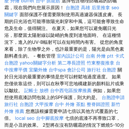
麼
外燴 buffet
台中 抓龍筋
選擇包含物理防曬霜的防曬
霜，現在我們向您展示原因！
台胞證 高雄
后里推拿
seo
關鍵字
面部保護不僅需要限制使用高過濾器保護皮膚。 長
期的日光浴也可能導致陽光刺穿和中風，這可能會導致生命
危及生命，值得關注。 在夏天，如果您可以避免曬日光
浴，那麼當太陽射線以陡峭的角度到達地面時。 在這種情
況下，進入的UV-B輻射可以在短時間內有害。 從您的角度
來看，除了生物學之外，也許最重要的是，陽光是由黑色素
顏料產生的。 - 餐飲管理
室內設計公司
台南 外燴 ptt
卡式
台胞證
yahoo關鍵字分析
第二專長證照
竹東整復推拿
台
中按摩平價
宜蘭外燴
台中spa
會計公司
旅行社 台胞證
關
於日光浴的最重要的事情是您可以輕鬆地過度過度。 如果
您僅依靠這些，則可以在秋季可悲地構建新的顏料貼片或乘
以皺紋。
記帳士 放榜
台中西屯區按摩推薦
例如，如果您
想使用底漆訪問包裝上的SPF保護，則大約是。
台胞證申請
旅行社 台胞證
大甲按摩
台中 外燴 茶點
整脊師證照
新竹
外燴 推薦
您應該根據需要申請七倍以其他方式覆蓋的七
倍。
local seo
台中腳底按摩
七倍的底漆不再導致口罩，
而是小丑的效果。 2型將在沒有防曬霜的情況下燃燒5-10分