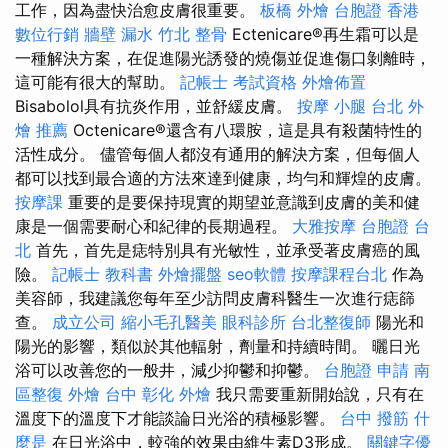
工作，因為盡快治愈皮膚很重要。
板橋 外燴
台胞證 香港
數位行銷
牆壁 漏水
竹北 整骨
Ectenicare®再生霜可以是
一種解決方案，在促進陽光誘發的燒傷並促進傷口剝離時，
這可能有很大的幫助。
記帳士 考試資格
外燴佈置
Bisabolol具有抗炎作用，並舒緩皮膚。
按摩 小腿
台北 外
燴 推薦
Octenicare®還含有八環胺，這是具有殺菌特性的
活性成分。 儘管每個人都沒有通用的解決方案，但每個人
都可以找到最合適的方法來達到健康，均勻和輝煌的皮膚。
按摩課
重要的是要保持現實的期望並意識到皮膚的美和健
康是一個需要耐心和紀律的長期過程。
大雅按摩
台胞證 台
北
首先，首先是痣特別具有光敏性，並承受著皮膚癌的風
險。
記帳士 教科書
外燴擺盤
seo軟體
按摩課程台北
作為
美容師，我建議您每年至少訪問皮膚科醫生一次進行痣篩
查。
成立公司
縮小毛孔醫美
眼科診所
台北整復師
陽光和
陽光的影響，類似於其他輻射，劑量和持續時間。 曬日光
浴可以改善您的一般井，減少抑鬱和抑鬱。
台胞證 申請
南
區整復
外燴 台中
彰化 外燴
我只需要重新開始說，只有在
溫度下的溫度下才能談論日光浴的積極影響。
台中 撥筋
什
麼是
在日光浴中，較強的效果由維生素D3形成。
關鍵字優