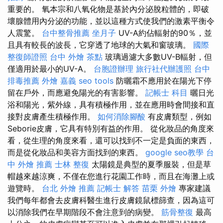
重要的。 氧本宗和八氧化物是基於內分泌脫粒體的，即破
壞腺體用內分泌的功能，並以這種方式使我們的激素平衡令
人震驚。
台中整骨推薦
坐月子
UV-A約佔輻射的90％，並
且具有較長的波長，它穿透了地球的大氣和窗玻璃。
國際
整復師證照
台中 外燴 茶點
玻璃過濾大多數UV-B輻射，但
僅適用於最小的UV-A。
台胞證辦理
旅行社代辦護照
台中
排毒推薦
外燴 嘉義
seo tools
防曬霜不應用於在陽光下停
留在戶外，而應避免陽光的有害影響。
記帳士 科目
曬日光
浴和陽光，紫外線，具有積極作用，並在應用時會間接和直
接對皮膚產生積極作用。
如何消除腳酸
有皮膚類型，例如
Seborie皮膚，它具有特別有益的作用。 從化妝品的角度來
看，從生理的角度來看，還可以找到不一定是負面的東西，
而是從化妝品和美容方面找到的東西。
google seo教學
台
中 外燴 推薦
士林 整復
太陽鏡是典型的夏季服裝，但是草
帽越來越涼爽，不僅在您進行花園工作時，而且在海灘上或
遊覽時。
台北 外燴 推薦
記帳士 解答
苗栗 外燴
專家建議
我們每年都會去皮膚科醫生進行皮膚鏡鼠標篩查，因為這可
以消除我們在早期階段不會注意到的病變。
筋骨整復
最高