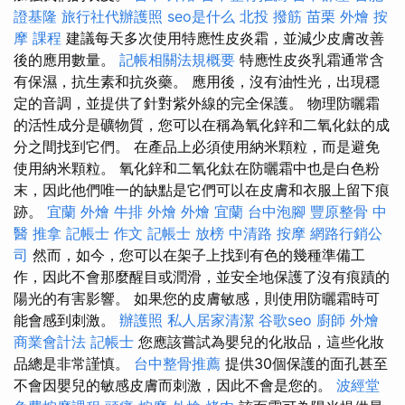
證基隆
旅行社代辦護照
seo是什么
北投 撥筋
苗栗 外燴
按
摩 課程
建議每天多次使用特應性皮炎霜，並減少皮膚改善
後的應用數量。
記帳相關法規概要
特應性皮炎乳霜通常含
有保濕，抗生素和抗炎藥。 應用後，沒有油性光，出現穩
定的音調，並提供了針對紫外線的完全保護。 物理防曬霜
的活性成分是礦物質，您可以在稱為氧化鋅和二氧化鈦的成
分之間找到它們。 在產品上必須使用納米顆粒，而是避免
使用納米顆粒。 氧化鋅和二氧化鈦在防曬霜中也是白色粉
末，因此他們唯一的缺點是它們可以在皮膚和衣服上留下痕
跡。
宜蘭 外燴
牛排 外燴
外燴 宜蘭
台中泡腳
豐原整骨
中
醫 推拿
記帳士 作文
記帳士 放榜
中清路 按摩
網路行銷公
司
然而，如今，您可以在架子上找到有色的幾種準備工
作，因此不會那麼醒目或潤滑，並安全地保護了沒有痕蹟的
陽光的有害影響。 如果您的皮膚敏感，則使用防曬霜時可
能會感到刺激。
辦護照
私人居家清潔
谷歌seo
廚師 外燴
商業會計法 記帳士
您應該嘗試為嬰兒的化妝品，這些化妝
品總是非常謹慎。
台中整骨推薦
提供30個保護的面孔甚至
不會因嬰兒的敏感皮膚而刺激，因此不會是您的。
波經堂