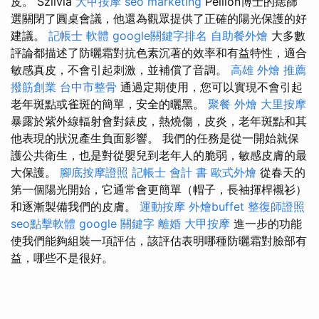
皮。 Szilvia
大甲按摩
seo marketing
Pellion博士的痣篩
選關閉了圓桌會議，他還為觀眾提供了正確的陽光保護的好
建議。
記帳士 軟體
google關鍵字排名
自助餐外燴
大多數
評論都描述了防曬霜對抗色素沉著的效率和有益特性，適合
敏感真皮，不會引起刺激，並補償了音調。
高雄 外燴 推薦
撥筋創業
台中市整骨
通過定期使用，您可以實現不會引起
老年斑點或雀斑的簡單，安全的曬黑。
聚餐 外燴
大里按摩
暴露於紫外線輻射會對錶皮，熱燒傷，皮炎，老年斑點和其
他表現的狀況產生負面影響。 我們的任務是從一開始就保
護公共衛生，也是對從嬰兒到老年人的脆弱，敏感皮膚的最
大保護。
腳底按摩證照
記帳士 會計 書
歐式外燴
從春天的
第一個陽光開始，它通常會更簡單（帽子，長袖揮桿襯衫）
和逐漸製備我們的皮膚。
運動按摩
外燴buffet
整復師證照
seo點擊軟體
google 關鍵字
離婚
大甲按摩
進一步的功能
使我們能夠組裝一項評估，該評估表明哪種防曬霜對臉部有
益，哪些不是很好。