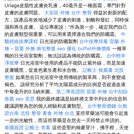
Uriage皮脂性皮膚炎乳液，40毫升是一種面霜，專門針對
皮膚的皮膚問題。
大安區 外燴
台中 整骨
得益於創新的配
方，該產品有效地減少了皮膚的刺激，剝離和發紅，同時保
濕和再生皮膚。 這位專家說：“作為第一步，確定我們自己
的皮膚類型很重要，可以用來選擇適合我們的防曬霜。
中
醫經絡按摩課程
日光浴的防曬製劑
台中按摩排毒
宜蘭 外
燴
-
苗栗 外燴
南屯整復
seo 優化
buffet外燴價格
一種單
獨的日光浴室製劑，無法誤認為傳統的防曬霜。
台中輕井
澤按摩
日光浴室中使用的產品不能防止紫外線，而是加速
皮膚曬黑，促進色素生產和水合物。
記帳士 推薦書
北投
整復
如果您在日光浴室中使用傳統的製革商，則不會變成
褐色。 該研究分析了平均太陽霜成分的比例是否超過血液
中每毫升的0.5納米圖。
第二專長證照
苗栗 外燴
台中刮痧
推薦
seo 意思
我的最終建議是始終將文章中列出的信息和
建議調整為您的個人經驗和皮膚類型。
台中整骨價錢
台胞
證台南
北投 整骨
素食 外燴 台北
某些草藥油可能會引起進
一步的光敏性，而這些草藥是在您去一天時禁止申請的。
泰國簽證
記帳士 答案
這些是聖約翰麥芽汁，佛手柑，天使