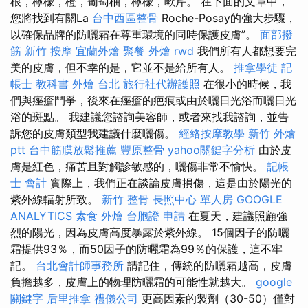
根，檸檬，橙，葡萄柚，檸檬，歐芹。 在下面的文章中，
您將找到有關La
台中西區整骨
Roche-Posay的強大步驟，
以確保品牌的防曬霜在尊重環境的同時保護皮膚”。
面部撥
筋
新竹 按摩
宜蘭外燴
聚餐 外燴
rwd
我們所有人都想要完
美的皮膚，但不幸的是，它並不是給所有人。
推拿學徒
記
帳士 教科書
外燴 台北
旅行社代辦護照
在很小的時候，我
們與痤瘡鬥爭，後來在痤瘡的疤痕或由於曬日光浴而曬日光
浴的斑點。 我建議您諮詢美容師，或者來找我諮詢，並告
訴您的皮膚類型我建議什麼曬傷。
經絡按摩教學
新竹 外燴
ptt
台中筋膜放鬆推薦
豐原整骨
yahoo關鍵字分析
由於皮
膚是紅色，痛苦且對觸診敏感的，曬傷非常不愉快。
記帳
士 會計
實際上，我們正在談論皮膚損傷，這是由於陽光的
紫外線輻射所致。
新竹 整骨
長照中心 單人房
GOOGLE
ANALYTICS
素食 外燴
台胞證 申請
在夏天，建議照顧強
烈的陽光，因為皮膚高度暴露於紫外線。 15個因子的防曬
霜提供93％，而50因子的防曬霜為99％的保護，這不牢
記。
台北會計師事務所
請記住，傳統的防曬霜越高，皮膚
負擔越多，皮膚上的物理防曬霜的可能性就越大。
google
關鍵字
后里推拿
禮儀公司
更高因素的製劑（30-50）僅對