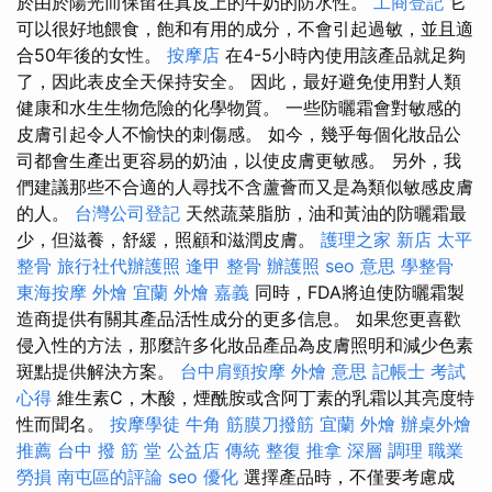
於由於陽光而保留在真皮上的牛奶的防水性。
工商登記
它
可以很好地餵食，飽和有用的成分，不會引起過敏，並且適
合50年後的女性。
按摩店
在4-5小時內使用該產品就足夠
了，因此表皮全天保持安全。 因此，最好避免使用對人類
健康和水生生物危險的化學物質。 一些防曬霜會對敏感的
皮膚引起令人不愉快的刺傷感。 如今，幾乎每個化妝品公
司都會生產出更容易的奶油，以使皮膚更敏感。 另外，我
們建議那些不合適的人尋找不含蘆薈而又是為類似敏感皮膚
的人。
台灣公司登記
天然蔬​​菜脂肪，油和黃油的防曬霜最
少，但滋養，舒緩，照顧和滋潤皮膚。
護理之家 新店
太平
整骨
旅行社代辦護照
逢甲 整骨
辦護照
seo 意思
學整骨
東海按摩
外燴 宜蘭
外燴 嘉義
同時，FDA將迫使防曬霜製
造商提供有關其產品活性成分的更多信息。 如果您更喜歡
侵入性的方法，那麼許多化妝品產品為皮膚照明和減少色素
斑點提供解決方案。
台中肩頸按摩
外燴 意思
記帳士 考試
心得
維生素C，木酸，煙酰胺或含阿丁素的乳霜以其亮度特
性而聞名。
按摩學徒
牛角 筋膜刀撥筋
宜蘭 外燴
辦桌外燴
推薦
台中 撥 筋 堂 公益店 傳統 整復 推拿 深層 調理 職業
勞損 南屯區的評論
seo 優化
選擇產品時，不僅要考慮成