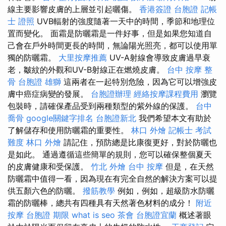
線主要影響皮膚的上層並引起曬傷。
香港簽證 台胞證
記帳
士 證照
UVB輻射的強度隨著一天中的時間，季節和地理位
置而變化。 面霜是防曬霜是一件好事，但是如果您知道自
己會在戶外時間更長的時間，無論陽光照亮，都可以使用單
獨的防曬霜。
大里按摩推薦
UV-A射線會導致皮膚過早衰
老，皺紋的外觀和UV-B射線正在燃燒皮膚。
台中 按摩 整
骨
台胞證 雄獅
這兩者在一起特別危險，因為它可以增強皮
膚中癌症病變的發展。
台胞證辦理
經絡按摩課程費用
瀏覽
包裝時，請確保產品受到兩種類型的紫外線的保護。
台中
喬骨
google關鍵字排名
台胞證新北
我們希望本文有助於
了解儲存和使用防曬霜的重要性。
林口 外燴
記帳士 考試
難度
林口 外燴
請記住，預防總是比康復更好，對於防曬也
是如此。 通過遵循這些簡單的規則，您可以確保整個夏天
的皮膚健康和受保護。
竹北 外燴
台中 按摩
但是，在天然
防曬霜中值得一看，因為現在有完全自然的解決方案可以提
供五顏六色的防曬。
撥筋教學
例如，例如，超級防水防曬
霜的防曬棒，總共有四種具有天然著色材料的成分！
附近
按摩
台胞證 期限
what is seo
茶會
台胞證宜蘭
概述著眼