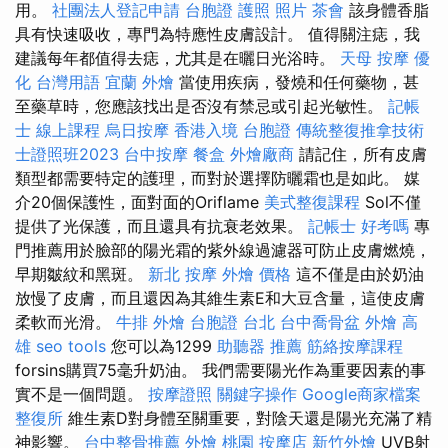
用。
社團法人登記申請
台胞證 護照 照片
茶會
該身體香脂
具有快速吸收，專門為特應性皮膚設計。 值得關注痣，我
建議每年都值得去痣，尤其是在曬日光浴時。
天母 按摩
優
化 台灣用語
宜蘭 外燴
當使用疾病，發燒和任何藥物，甚
至藥草時，您應該找出是否沒有禁忌或引起光敏性。
記帳
士 線上課程
烏日按摩
香港入境 台胞證
傳統整復推拿技術
士證照班2023
台中按摩
餐盒
外燴廠商
請記住，所有皮膚
類型都需要特定的護理，而對於選擇防曬霜也是如此。 媒
介20個保護性，面對面的Oriflame
美式整復課程
Sol不僅
提供了光保護，而且還具有抗衰老效果。
記帳士 好考嗎
專
門推薦用於臉部的陽光霜的紫外線過濾器可防止皮膚燃燒，
早期皺紋和黑斑。
新北 按摩
外燴 價格
這不僅是由於奶油
放慢了皮膚，而且還因為其維生素E和大豆含量，這使皮膚
柔軟而光滑。
牛排 外燴
台胞證 台北
台中喬骨盆
外燴 高
雄
seo tools
您可以為1299
助聽器 推薦
筋絡按摩課程
forsins購買75毫升奶油。 我們需要陽光作為重要因素的事
實不是一個問題。
按摩證照
關鍵字操作
Google商家檔案
整復所
維生素D對身體至關重要，對陰天還是陽光充滿了精
神影響。
台中整骨推薦
外燴 桃園
按摩店
新竹外燴
UVB射