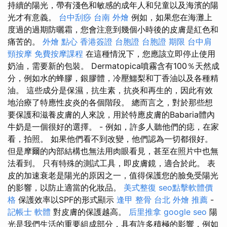
持續的陽光，帶有淺色和敏感的成年人和兒童以及海濱的陽
光才有意義。
台中刮痧
台南 外燴
例如，如果您在海灘上
度過的過期防曬霜，您會注意到幾個小時後的皮膚是紅色和
痛苦的。
外燴 點心
香港簽證 台胞證
台胞證 期限
台中肩
頸按摩
免費按摩課程
在這種情況下，您應該立即停止使用
奶油，需要新的包裝。 Dermatopica噴霧含有100％天然成
分，例如水的蜂膠，銀膠體，冷壓鱷梨和丁香油以及各種精
油。 這些成分是保濕，抗生素，抗炎和再生的，因此有效
地治療了特應性皮炎的各個階段。 總而言之，對於那些想
要保護和滋養皮膚的人來說，用於特應皮膚的Babaria體內
牛奶是一個很好的選擇。 - 例如，許多人聽他們的痣，在家
看，拍照。 如果他們看不到改變，他們認為一切都很好。
但是摩爾的內部結構也無法用肉眼看見，甚至在照片中也無
法看到。 只有特殊的測試工具，即皮膚鏡，適合於此。 表
皮的加速衰老是陽光的原因之一，值得保護您的臉免受陽光
的影響，以防止適當的化妝品。
美式整復
seo點擊軟體價
格
保護效率以SPF的形式顯示
逢甲 整骨
台北 外燴 推薦
-
記帳士 軟體
對皮膚的保護越高。
后里推拿
google seo
陽
光是我們生活的重要組成部分，具有許多積極的影響，例如